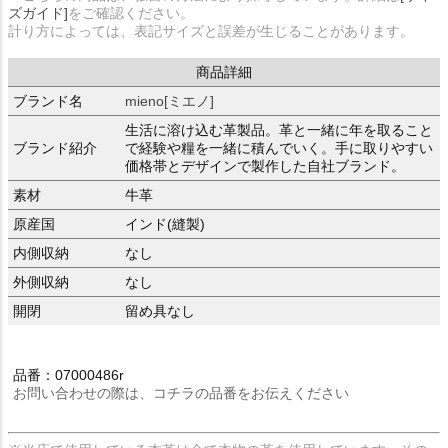
ズガイド]
をご確認ください。
計り方によっては、表記サイズと誤差が生じることがあります。
商品詳細
ブランド名
mieno[ミエノ]
生活に溶け込む革製品。革と一緒に年を取ること
ブランド紹介
で経験や糧を一緒に積んでいく。手に取りやすい
価格帯とデザインで製作した自社ブランド。
素材
牛革
原産国
インド(縫製)
内側収納
なし
外側収納
なし
開閉
留め具なし
品番：07000486r
お問い合わせの際は、コチラの品番をお伝えください