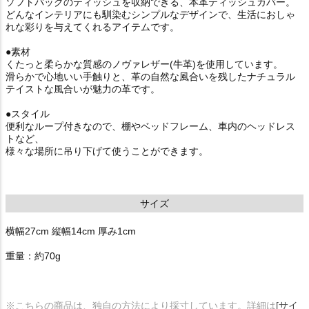
ソフトパックのティッシュを収納できる、本革ティッシュカバー。
どんなインテリアにも馴染むシンプルなデザインで、生活におしゃ
れな彩りを与えてくれるアイテムです。
●素材
くたっと柔らかな質感のノヴァレザー(牛革)を使用しています。
滑らかで心地いい手触りと、革の自然な風合いを残したナチュラル
テイストな風合いが魅力の革です。
●スタイル
便利なループ付きなので、棚やベッドフレーム、車内のヘッドレス
トなど、
様々な場所に吊り下げて使うことができます。
サイズ
横幅27cm 縦幅14cm 厚み1cm
重量：約70g
※こちらの商品は、独自の方法により採寸しています。詳細は
[サイ