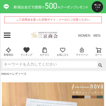
ペー
ジト
ップ
へ
→三京商会を装った詐欺サイト・メールにご注意ください
WOMEN
MEN
新着商品
ランキング
カテゴリ
お気に入り
マイページ
カート
mieno
レディース