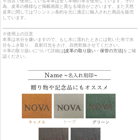
※当店で使用している本革は全て本物の革を使用しています。その
為、皮革の模様など掲載画面と異なる場合がございます。また天然
皮革に関してはワシントン条約を元に適正に輸入された商品を販売
しています。
※使用上の注意
本革は水分を嫌いますので、もし水に濡れたときには乾いた布で水
分をふき取り、 直射日光をさけ、自然乾燥させてください。
※革の取り扱いについて詳細は
[皮革の取り扱い・保管の方法]
をご確
認ください。