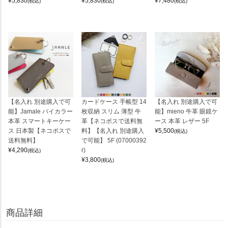
¥
5,830
¥
5,830
¥
7,480
(税込)
(税込)
(税込)
【名入れ 別途購入で可
カードケース 手帳型 14
【名入れ 別途購入で可
能】Jamale バイカラー
枚収納 スリム 薄型 牛
能】mieno 牛革 眼鏡ケ
本革 スマートキーケー
革【ネコポスで送料無
ース 本革 レザー 5F
ス 日本製【ネコポスで
料】【名入れ 別途購入
¥
5,500
(税込)
送料無料】
で可能】 5F (07000392
¥
4,290
r)
(税込)
¥
3,800
(税込)
商品詳細