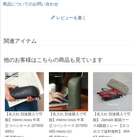
商品についてのお問い合わせ
レビューを書く
関連アイテム
他のお客様はこちらの商品も見ています
【名入れ 別途購入で可
【名入れ 別途購入で可
【名入れ 別途購入で可
能】mieno nova 牛革
能】mieno nova 牛革
能】 Jamale 眼鏡ケー
立つペンケース (07000
立つペンケース (07000
ス&眼鏡トレー 【ネコ
485r)
485-mens-1r)
ポスで送料無料】 4FA