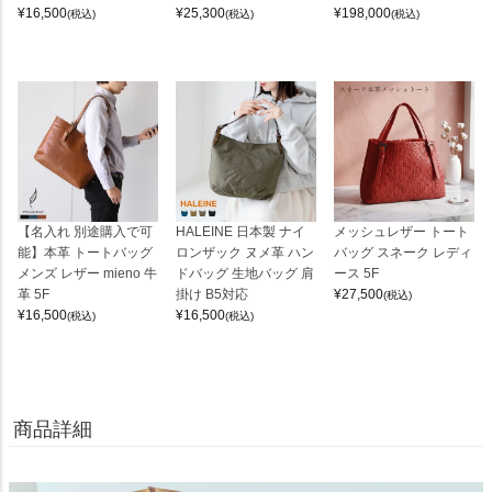
¥
16,500
¥
25,300
¥
198,000
(税込)
(税込)
(税込)
【名入れ 別途購入で可
HALEINE 日本製 ナイ
メッシュレザー トート
能】本革 トートバッグ
ロンザック ヌメ革 ハン
バッグ スネーク レディ
メンズ レザー mieno 牛
ドバッグ 生地バッグ 肩
ース 5F
革 5F
掛け B5対応
¥
27,500
(税込)
¥
16,500
¥
16,500
(税込)
(税込)
商品詳細