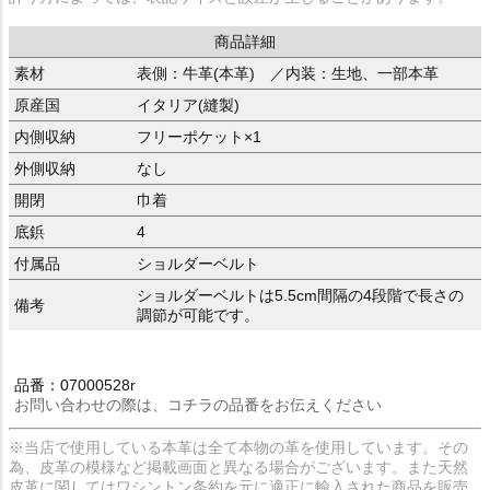
商品詳細
素材
表側：牛革(本革) ／内装：生地、一部本革
原産国
イタリア(縫製)
内側収納
フリーポケット×1
外側収納
なし
開閉
巾着
底鋲
4
付属品
ショルダーベルト
ショルダーベルトは5.5cm間隔の4段階で長さの
備考
調節が可能です。
品番：07000528r
お問い合わせの際は、コチラの品番をお伝えください
※当店で使用している本革は全て本物の革を使用しています。その
為、皮革の模様など掲載画面と異なる場合がございます。また天然
皮革に関してはワシントン条約を元に適正に輸入された商品を販売