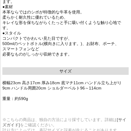
ます。
●素材
本革ならではのシボが特徴的な牛革を使用。
柔らかく耐久性に優れているため、
キレイな形を保ちながらくたっと手に吸い付くような触り心地で
す。
●スタイル
コンパクトでかわいい見た目ですが、
500mlのペットボトル(横向きに入ります。)、お財布、ポーチ、
スマートフォンなど
必要なものがしっかり収納できます。
サイズ
横幅23cm 高さ17cm 厚み18cm 底マチ11cm ハンドル立ち上がり
9cm ハンドル周囲20cm ショルダーベルト96～114cm
重量：約590g
※こちらの商品は、独自の方法により採寸しています。詳細は
[サイ
ズガイド]
をご確認ください。
計り方によっては、表記サイズと誤差が生じることがあります。