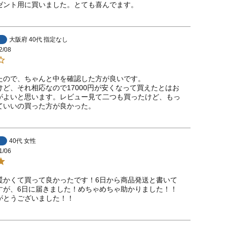
ゼント用に買いました。とても喜んでます。
大阪府
40代
指定なし
2/08
たので、ちゃんと中を確認した方が良いです。

けど、それ相応なので17000円が安くなって買えたとはお
がよいと思います。レビュー見て二つも買ったけど、もっ
ていいの買った方が良かった。
40代
女性
1/06
暖かくて買って良かったです！6日から商品発送と書いて
すが、6日に届きました！めちゃめちゃ助かりました！！
がとうございました！！