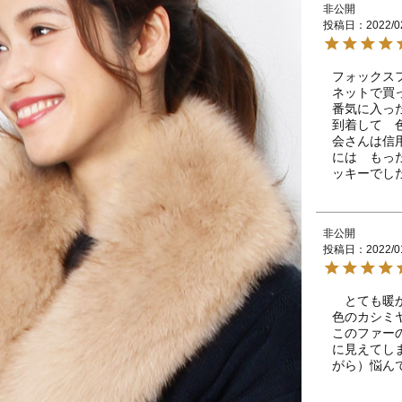
非公開
投稿日
2022/0
フォックス
ネットで買
番気に入っ
到着して　
会さんは信
には　もっ
ッキーでし
非公開
投稿日
2022/0
　とても暖
色のカシミ
このファー
に見えてし
がら）悩ん