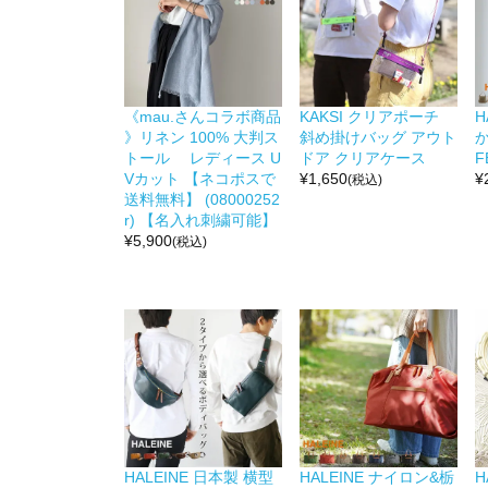
《mau.さんコラボ商品
KAKSI クリアポーチ
H
》リネン 100% 大判ス
斜め掛けバッグ アウト
か
トール レディース U
ドア クリアケース
F
Vカット 【ネコポスで
¥
1,650
¥
(税込)
送料無料】 (08000252
r) 【名入れ刺繍可能】
¥
5,900
(税込)
HALEINE 日本製 横型
HALEINE ナイロン&栃
H