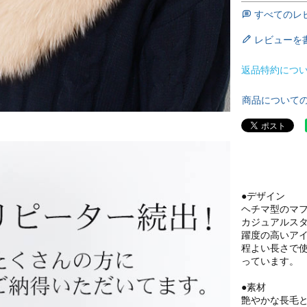
すべてのレ
レビューを
返品特約につ
商品について
●デザイン
ヘチマ型のマ
カジュアルス
躍度の高いア
程よい長さで
っています。
●素材
艶やかな長毛