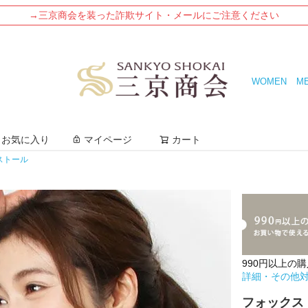
→三京商会を装った詐欺サイト・メールにご注意ください
WOMEN
M
検索
お気に入り
マイページ
カート
ストール
990円以上の
詳細・その他
フォックス 