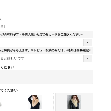
込
呈 ]
ージの有料ギフトを購入頂いた方のみカードをご選択ください
(
必
須
ると特典がもらえます。※レビュー投稿のみだけ。(特典は画像確認)
)
(
必
須
てください
)
してください