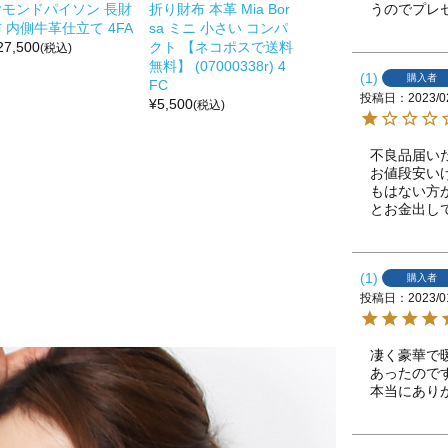
うのでプレ
ヤモンドパイソン 長財
折り財布 本革 Mia Bor
 内側牛革仕立て 4FA
sa ミニ 小さい コンパ
27,500
クト 【ネコポスで送料
(税込)
無料】 (07000338r) 4
1
購入者
FC
投稿日
2023/0
¥
5,500
(税込)
不良品届い
お値段安い
もはない方
とお金出し
1
購入者
投稿日
2023/0
凄く豪華で
あったので
本当にあり