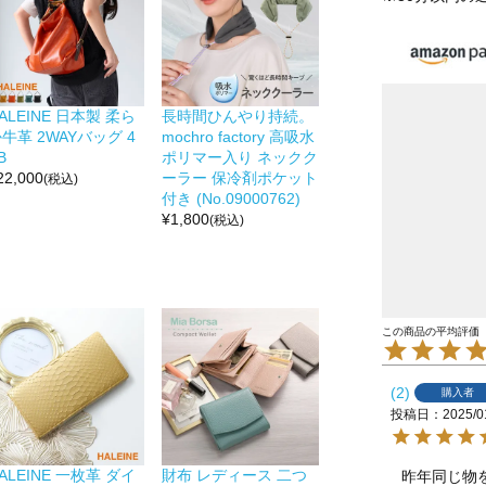
ALEINE 日本製 柔ら
長時間ひんやり持続。
牛革 2WAYバッグ 4
mochro factory 高吸水
B
ポリマー入り ネックク
22,000
ーラー 保冷剤ポケット
(税込)
付き (No.09000762)
¥
1,800
(税込)
2
購入者
投稿日
2025/0
ALEINE 一枚革 ダイ
財布 レディース 二つ
昨年同じ物