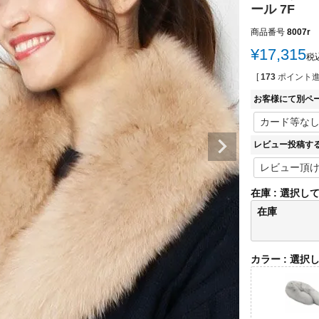
ール 7F
商品番号
8007r
¥
17,315
税
[
173
ポイント進
お客様にて別ペ
レビュー投稿す
在庫
選択し
在庫
カラー
選択