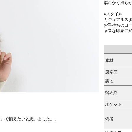
柔らかく滑ら
●スタイル
カジュアルス
お手持ちのコ
ャスな印象に
素材
原産国
裏地
留め具
ポケット
備考
違いで揃えたいと思いました。」