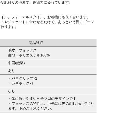
かな肌触りの毛皮で、保温力に優れています。
タイル、フォーマルスタイル、お着物にも良く合います。
ートやジャケットに合わせるだけで、あっという間にゴージ
変わります。
商品詳細
毛皮：フォックス
裏地：ポリエステル100%
中国(縫製)
あり
・バネクリップ×2
・カギホック×1
なし
・体に添いやすいヘチマ型のデザインです。
・フォックスの特性上、毛先には黒の刺し毛が混じり
ます。予めご了承ください。