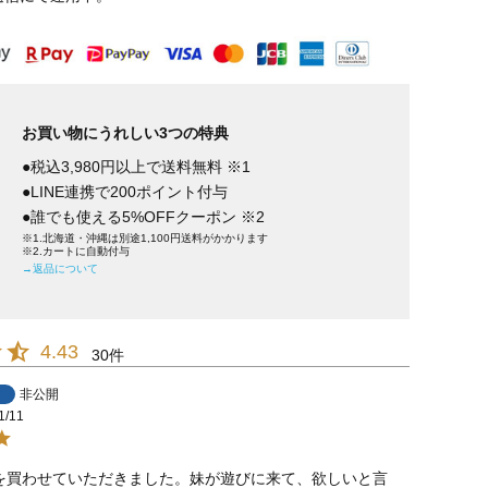
お買い物にうれしい3つの特典
●税込3,980円以上で送料無料 ※1
●LINE連携で200ポイント付与
●誰でも使える5%OFFクーポン ※2
※1.北海道・沖縄は別途1,100円送料がかかります
※2.カートに自動付与
→返品について
4.43
30
非公開
1/11
を買わせていただきました。妹が遊びに来て、欲しいと言