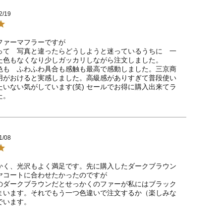
2/19
ファーマフラーですが

って　写真と違ったらどうしようと迷っているうちに　一
た色もなくなり少しガッカリしながら注文しました。

色も　ふわふわ具合も感触も最高で感動しました。三京商
用がおけると実感しました。高級感がありすぎて普段使い
たいない気がしています(笑) セールでお得に購入出来てラ
た。
1/08
かく、光沢もよく満足です。先に購入したダークブラウン
ヤコートに合わせたかったのですが

のダークブラウンだとせっかくのファーが私にはブラック
まいます。それでもう一つ色違いで注文するか（楽しみな
でいます。