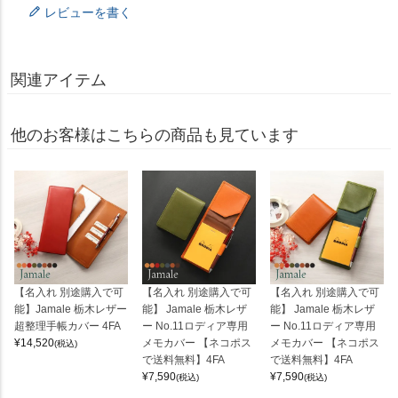
レビューを書く
関連アイテム
他のお客様はこちらの商品も見ています
【名入れ 別途購入で可
【名入れ 別途購入で可
【名入れ 別途購入で可
能】Jamale 栃木レザー
能】 Jamale 栃木レザ
能】 Jamale 栃木レザ
超整理手帳カバー 4FA
ー No.11ロディア専用
ー No.11ロディア専用
¥
14,520
メモカバー 【ネコポス
メモカバー 【ネコポス
(税込)
で送料無料】4FA
で送料無料】4FA
¥
7,590
¥
7,590
(税込)
(税込)