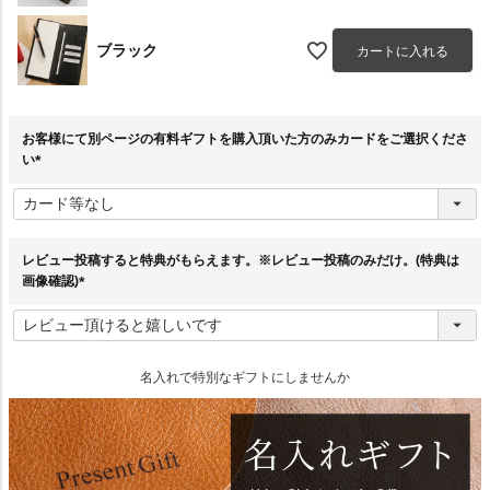
ブラック
カートに入れる
お客様にて別ページの有料ギフトを購入頂いた方のみカードをご選択くださ
い
(
必
須
)
レビュー投稿すると特典がもらえます。※レビュー投稿のみだけ。(特典は
画像確認)
(
必
須
)
名入れで特別なギフトにしませんか