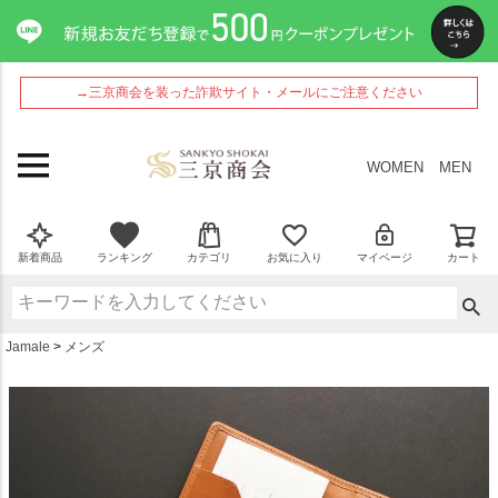
ペー
ジト
ップ
へ
→三京商会を装った詐欺サイト・メールにご注意ください
WOMEN
MEN
新着商品
ランキング
カテゴリ
お気に入り
マイページ
カート
Jamale
メンズ