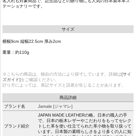
名入れも対象商品で、記念品などの贈り物にも人気の日本製本革ス
テーショナリーです。
サイズ
横幅9cm 縦幅22.5cm 厚み2cm
重量：約110g
※こちらの商品は、独自の方法により採寸しています。詳細は
[サイ
ズガイド]
をご確認ください。
計り方によっては、表記サイズと誤差が生じることがあります。
商品詳細
ブランド名
Jamale [ジャマレ]
JAPAN MADE LEATHERの略。日本の職人の手
で、日本の栃木レザーやこだわりをもってセレク
ブランド紹介
トした革を使い仕立てられた革小物を取り扱って
います。日本製の素晴らしさをより多くの人に知