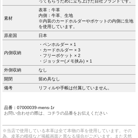
ってもらうために立ち上げた自社ブランドです。
表革：牛革
内側：牛革、生地
素材
※内装のカードホルダーやポケットの内側に生地
を使用しています。
原産国
日本
・ペンホルダー × 1
・カードホルダー × 3
内側収納
・フリーポケット × 2
・ジョッター(メモ挟み) × 1
外側収納
なし
開閉
留め具なし
備考
リフィルや手帳は付属していません。
品番：07000039-mens-1r
お問い合わせの際は、コチラの品番をお伝えください
※当店で使用している本革は全て本物の革を使用しています。その
為、皮革の模様など掲載画面と異なる場合がございます。また天然