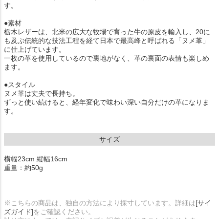
す。
●素材
栃木レザーは、北米の広大な牧場で育った牛の原皮を輸入し、20に
も及ぶ伝統的な技法工程を経て日本で最高峰と呼ばれる「ヌメ革」
に仕上げています。
一枚の革を使用しているので裏地がなく、革の裏面の表情も楽しめ
ます。
●スタイル
ヌメ革は丈夫で長持ち。
ずっと使い続けると、経年変化で味わい深い自分だけの革になりま
す。
サイズ
横幅23cm 縦幅16cm
重量：約50g
※こちらの商品は、独自の方法により採寸しています。詳細は
[サイ
ズガイド]
をご確認ください。