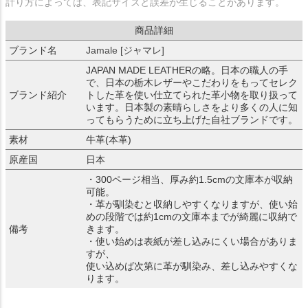
計り方によっては、表記サイズと誤差が生じることがあります。
商品詳細
ブランド名
Jamale [ジャマレ]
JAPAN MADE LEATHERの略。日本の職人の手
で、日本の栃木レザーやこだわりをもってセレク
ブランド紹介
トした革を使い仕立てられた革小物を取り扱って
います。日本製の素晴らしさをより多くの人に知
ってもらうために立ち上げた自社ブランドです。
素材
牛革(本革)
原産国
日本
・300ページ相当、厚み約1.5cmの文庫本が収納
可能。
・革が馴染むと収納しやすくなりますが、使い始
めの段階では約1cmの文庫本までが綺麗に収納で
備考
きます。
・使い始めは表紙が差し込みにくい場合がありま
すが、
使い込めば次第に革が馴染み、差し込みやすくな
ります。