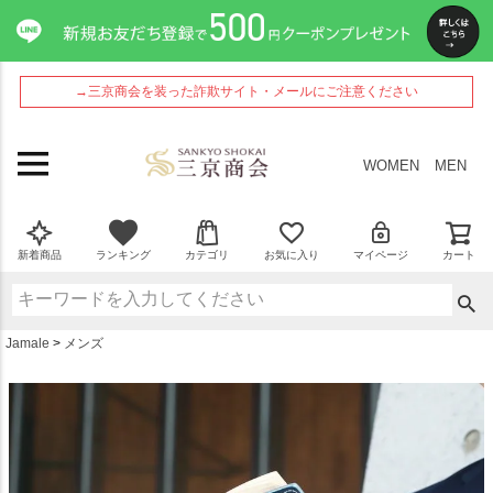
ペー
ジト
ップ
へ
→三京商会を装った詐欺サイト・メールにご注意ください
WOMEN
MEN
新着商品
ランキング
カテゴリ
お気に入り
マイページ
カート
Jamale
メンズ