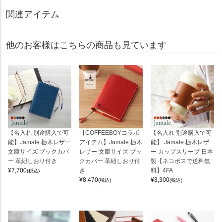
関連アイテム
他のお客様はこちらの商品も見ています
【名入れ 別途購入で可
【COFFEEBOYコラボ
【名入れ 別途購入で可
能】Jamale 栃木レザー
アイテム】Jamale 栃木
能】 Jamale 栃木レザ
文庫サイズ ブックカバ
レザー 文庫サイズ ブッ
ー カップスリーブ 日本
ー 革紐しおり付き
クカバー 革紐しおり付
製【ネコポスで送料無
¥
7,700
き
料】4FA
(税込)
¥
8,470
¥
3,300
(税込)
(税込)