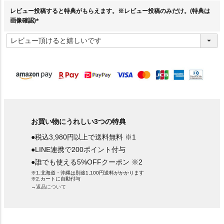
)
レビュー投稿すると特典がもらえます。※レビュー投稿のみだけ。(特典は
画像確認)
(
必
須
)
お買い物にうれしい3つの特典
●税込3,980円以上で送料無料 ※1
●LINE連携で200ポイント付与
●誰でも使える5%OFFクーポン ※2
※1.北海道・沖縄は別途1,100円送料がかかります
※2.カートに自動付与
→返品について