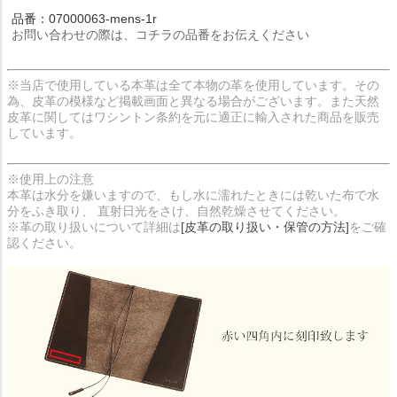
品番：07000063-mens-1r
お問い合わせの際は、コチラの品番をお伝えください
※当店で使用している本革は全て本物の革を使用しています。その
為、皮革の模様など掲載画面と異なる場合がございます。また天然
皮革に関してはワシントン条約を元に適正に輸入された商品を販売
しています。
※使用上の注意
本革は水分を嫌いますので、もし水に濡れたときには乾いた布で水
分をふき取り、 直射日光をさけ、自然乾燥させてください。
※革の取り扱いについて詳細は
[皮革の取り扱い・保管の方法]
をご確
認ください。