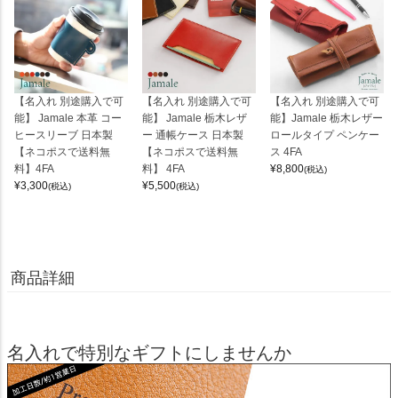
【名入れ 別途購入で可
【名入れ 別途購入で可
【名入れ 別途購入で可
能】 Jamale 本革 コー
能】 Jamale 栃木レザ
能】Jamale 栃木レザー
ヒースリーブ 日本製
ー 通帳ケース 日本製
ロールタイプ ペンケー
【ネコポスで送料無
【ネコポスで送料無
ス 4FA
料】4FA
料】 4FA
¥
8,800
(税込)
¥
3,300
¥
5,500
(税込)
(税込)
商品詳細
名入れで特別なギフトにしませんか