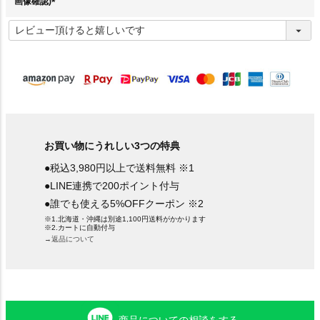
画像確認)
(
必
須
)
お買い物にうれしい3つの特典
●税込3,980円以上で送料無料 ※1
●LINE連携で200ポイント付与
●誰でも使える5%OFFクーポン ※2
※1.北海道・沖縄は別途1,100円送料がかかります
※2.カートに自動付与
→返品について