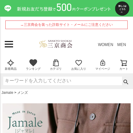
ペー
ジト
ップ
へ
→三京商会を装った詐欺サイト・メールにご注意ください
WOMEN
MEN
新着商品
ランキング
カテゴリ
お気に入り
マイページ
カート
Jamale
メンズ