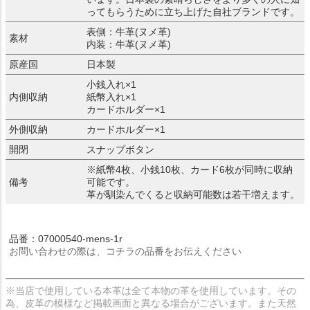
ってもらうために立ち上げた自社ブランドです。
表側：牛革(ヌメ革)
素材
内装：牛革(ヌメ革)
原産国
日本製
小銭入れ×1
内側収納
紙幣入れ×1
カードホルダー×1
外側収納
カードホルダー×1
開閉
スナップボタン
※紙幣4枚、小銭10枚、カード6枚が同時に収納
備考
可能です。
革が馴染んでくると収納可能数は若干増えます。
品番：07000540-mens-1r
お問い合わせの際は、コチラの品番をお伝えください
※当店で使用している本革は全て本物の革を使用しています。その
為、皮革の模様など掲載画面と異なる場合がございます。また天然