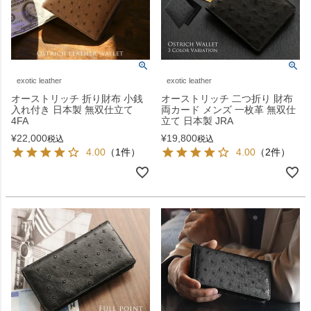
exotic leather
exotic leather
オーストリッチ 折り財布 小銭
オーストリッチ 二つ折り 財布
入れ付き 日本製 無双仕立て
両カード メンズ 一枚革 無双仕
4FA
立て 日本製 JRA
¥
22,000
¥
19,800
税込
税込
4.00
（1件）
4.00
（2件）