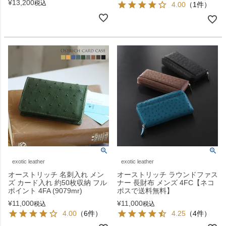
¥
13,200
税込
4.00
（1件）
exotic leather
exotic leather
オーストリッチ 名刺入れ メン
オーストリッチ ラウンドファス
ズ カード入れ 約50枚収納 フル
ナー 長財布 メンズ 4FC【ネコ
ポイント 4FA (9079mr)
ポスで送料無料】
¥
11,000
¥
11,000
税込
税込
4.00
（6件）
4.25
（4件）