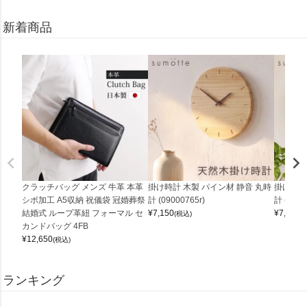
新着商品
クラッチバッグ メンズ 牛革 本革
掛け時計 木製 パイン材 静音 丸時
掛け時計
シボ加工 A5収納 祝儀袋 冠婚葬祭
計 (09000765r)
計 (0900
結婚式 ループ革紐 フォーマル セ
¥
7,150
¥
7,150
(税込)
(
カンドバッグ 4FB
¥
12,650
(税込)
ランキング