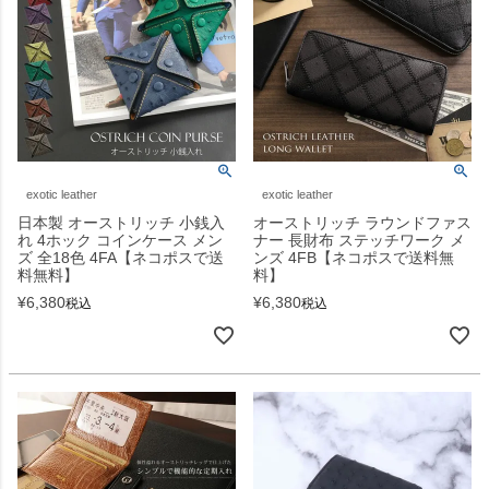
exotic leather
exotic leather
日本製 オーストリッチ 小銭入
オーストリッチ ラウンドファス
れ 4ホック コインケース メン
ナー 長財布 ステッチワーク メ
ズ 全18色 4FA【ネコポスで送
ンズ 4FB【ネコポスで送料無
料無料】
料】
¥
6,380
¥
6,380
税込
税込