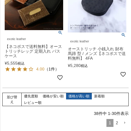
exotic leather
exotic leather
【ネコポスで送料無料】オース
オーストリッチ 小銭入れ 財布
トリッチレッグ 定期入れ パス
馬蹄 型 / メンズ【ネコポスで送
ケース
料無料】 4FA
¥
5,555
税込
¥
5,280
税込
4.00
（1件）
優先度順
価格が安い順
価格が高い順
新着順
並び替
え
レビュー順
38
件中
1
-
30
件表示
1
2