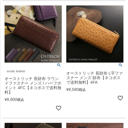
exotic leather
オーストリッチ 長財布 L字ファ
スナー メンズ 財布【ネコポス
オーストリッチ 長財布 ラウン
で送料無料】4FA
ドファスナー メンズ / ハーフポ
イント 4FC【ネコポスで送料無
¥
8,580
税込
料】
¥
8,800
税込