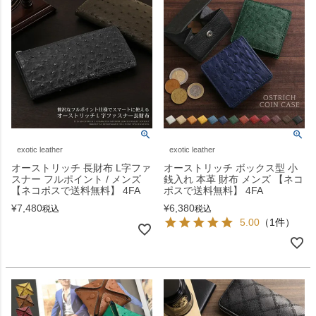
exotic leather
exotic leather
オーストリッチ 長財布 L字ファ
オーストリッチ ボックス型 小
スナー フルポイント / メンズ
銭入れ 本革 財布 メンズ 【ネコ
【ネコポスで送料無料】 4FA
ポスで送料無料】 4FA
¥
7,480
¥
6,380
税込
税込
5.00
（1件）