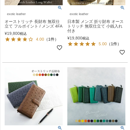
exotic leather
exotic leather
オーストリッチ 長財布 無双仕
日本製 メンズ 折り財布 オース
立て フルポイント / メンズ 4FA
トリッチ 無双仕立て 小銭入れ
付き
¥
19,800
税込
¥
19,800
税込
4.00
（1件）
5.00
（1件）