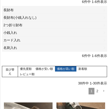
6
件中
1
-
6
件表示
長財布
長財布(小銭入れなし)
2つ折り財布
小銭入れ
カード入れ
名刺入れ
6
件中
1
-
6
件表示
優先度順
価格が安い順
価格が高い順
新着順
並び替
え
レビュー順
38
件中
1
-
30
件表示
1
2