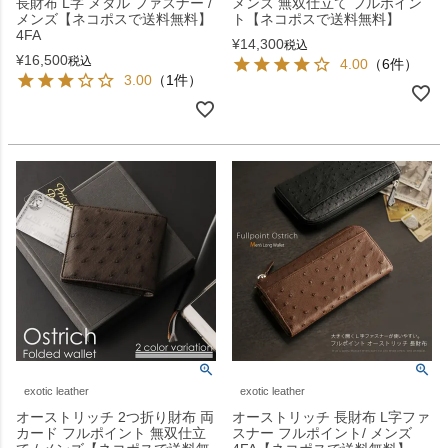
長財布 L字 メタル ファスナー /
メンズ 無双仕立て フルポイン
メンズ【ネコポスで送料無料】
ト【ネコポスで送料無料】
4FA
¥
14,300
税込
¥
16,500
税込
4.00
（6件）
3.00
（1件）
exotic leather
exotic leather
オーストリッチ 2つ折り財布 両
オーストリッチ 長財布 L字ファ
カード フルポイント 無双仕立
スナー フルポイント/ メンズ