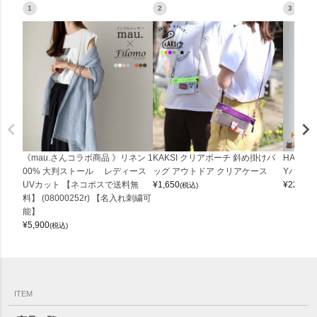
1
2
3
《mau.さんコラボ商品 》リネン 1
KAKSI クリアポーチ 斜め掛けバ
HALEI
00% 大判ストール レディース
ッグ アウトドア クリアケース
Yバッグ 
UVカット 【ネコポスで送料無
¥
1,650
¥
22,000
(税込)
料】 (08000252r) 【名入れ刺繍可
能】
¥
5,900
(税込)
ITEM