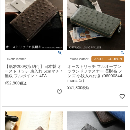
exotic leather
exotic leather
20%OFF COUPON
【紙幣200枚収納可】日本製 オ
オーストリッチ フルオープン
ーストリッチ 束入れ 5cmマチ /
ラウンドファスナー 長財布 メ
無双 フルポイント 4FA
ンズ 小銭入れ付き (06000844-
mens-1r)
¥
52,800
税込
¥
41,800
税込