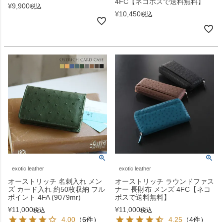
4FC【ネコポスで送料無料】
¥
9,900
税込
¥
10,450
税込
exotic leather
exotic leather
オーストリッチ 名刺入れ メン
オーストリッチ ラウンドファス
ズ カード入れ 約50枚収納 フル
ナー 長財布 メンズ 4FC【ネコ
ポイント 4FA (9079mr)
ポスで送料無料】
¥
11,000
¥
11,000
税込
税込
4.00
（6件）
4.25
（4件）