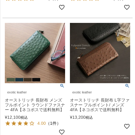
exotic leather
exotic leather
オーストリッチ 長財布 メンズ
オーストリッチ 長財布 L字ファ
フルポイント ラウンドファスナ
スナー フルポイント/ メンズ
ー 4FA【ネコポスで送料無料】
4FA【ネコポスで送料無料】
¥
12,100
¥
13,200
税込
税込
4.00
（1件）