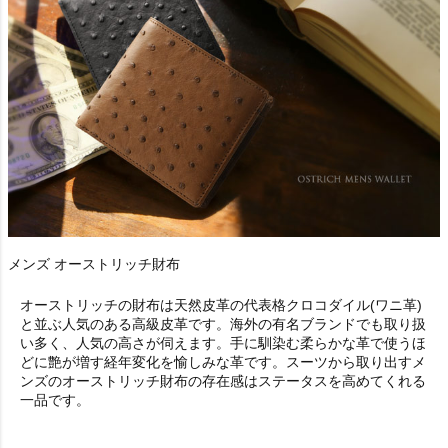
メンズ オーストリッチ財布
オーストリッチの財布は天然皮革の代表格クロコダイル(ワニ革)
と並ぶ人気のある高級皮革です。海外の有名ブランドでも取り扱
い多く、人気の高さが伺えます。手に馴染む柔らかな革で使うほ
どに艶が増す経年変化を愉しみな革です。スーツから取り出す
メ
ンズのオーストリッチ財布
の存在感はステータスを高めてくれる
一品です。