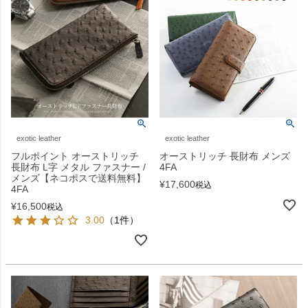
exotic leather
exotic leather
フルポイント オーストリッチ
オーストリッチ 長財布 メンズ
長財布 L字 メタル ファスナー /
4FA
メンズ【ネコポスで送料無料】
¥
17,600
税込
4FA
¥
16,500
税込
3.00
（1件）