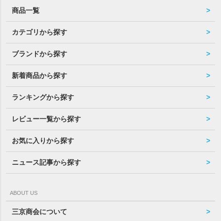
商品一覧
カテゴリから探す
ブランドから探す
新着商品から探す
ランキングから探す
レビュー一覧から探す
お気に入りから探す
ニュース記事から探す
ABOUT US
三京商会について