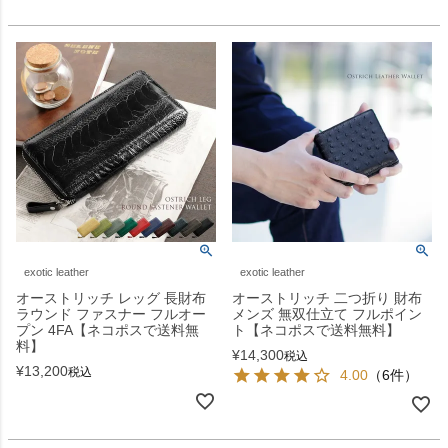
exotic leather
exotic leather
オーストリッチ レッグ 長財布
オーストリッチ 二つ折り 財布
ラウンド ファスナー フルオー
メンズ 無双仕立て フルポイン
プン 4FA【ネコポスで送料無
ト【ネコポスで送料無料】
料】
¥
14,300
税込
¥
13,200
税込
4.00
（6件）