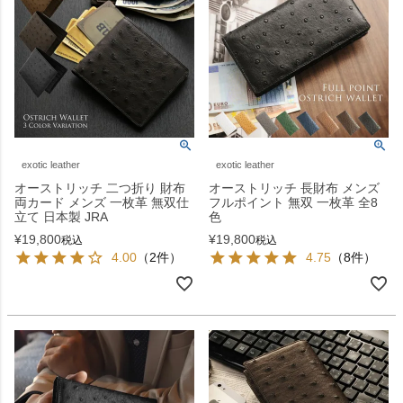
exotic leather
exotic leather
オーストリッチ 二つ折り 財布
オーストリッチ 長財布 メンズ
両カード メンズ 一枚革 無双仕
フルポイント 無双 一枚革 全8
立て 日本製 JRA
色
¥
19,800
¥
19,800
税込
税込
4.00
（2件）
4.75
（8件）