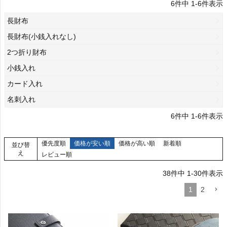
6
件中
1
-
6
件表示
長財布
長財布(小銭入れなし)
2つ折り財布
小銭入れ
カード入れ
名刺入れ
6
件中
1
-
6
件表示
優先度順
価格が安い順
価格が高い順
新着順
並び替
え
レビュー順
38
件中
1
-
30
件表示
1
2