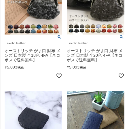
exotic leather
exotic leather
オーストリッチ がま口 財布 メ
オーストリッチ がま口 財布 メ
ンズ 日本製 全18色 4FA【ネコ
ンズ 日本製 全20色 4FA【ネコ
ポスで送料無料】
ポスで送料無料】
¥
5,093
¥
5,093
税込
税込