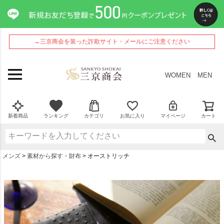
→三京商会を装った詐欺サイト・メールにご注意ください
WOMEN
MEN
新着商品
ランキング
カテゴリ
お気に入り
マイページ
カート
メンズ
素材から探す・財布
オーストリッチ