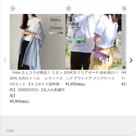
1
2
3
《mau.さんコラボ商品 》リネン 1
KAKSI クリアポーチ 斜め掛けバ
HALEI
00% 大判ストール レディース
ッグ アウトドア クリアケース
Yバッグ 
UVカット 【ネコポスで送料無
¥
1,650
¥
22,000
(税込)
料】 (08000252r) 【名入れ刺繍可
能】
¥
5,900
(税込)
ITEM