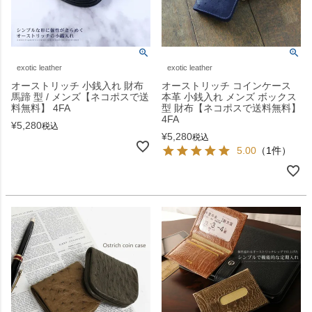
exotic leather
exotic leather
オーストリッチ 小銭入れ 財布
オーストリッチ コインケース
馬蹄 型 / メンズ【ネコポスで送
本革 小銭入れ メンズ ボックス
料無料】 4FA
型 財布【ネコポスで送料無料】
4FA
¥
5,280
税込
¥
5,280
税込
5.00
（1件）