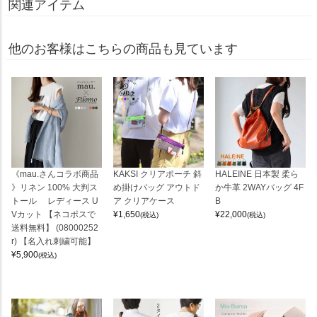
関連アイテム
他のお客様はこちらの商品も見ています
《mau.さんコラボ商品
KAKSI クリアポーチ 斜
HALEINE 日本製 柔ら
》リネン 100% 大判ス
め掛けバッグ アウトド
か牛革 2WAYバッグ 4F
トール レディース U
ア クリアケース
B
Vカット 【ネコポスで
¥
1,650
¥
22,000
(税込)
(税込)
送料無料】 (08000252
r) 【名入れ刺繍可能】
¥
5,900
(税込)