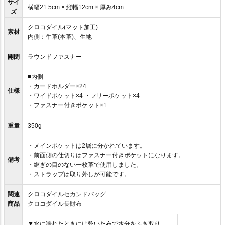
サイ
横幅21.5cm × 縦幅12cm × 厚み4cm
ズ
クロコダイル(マット加工)
素材
内側：牛革(本革)、生地
開閉
ラウンドファスナー
■内側
・カードホルダー×24
仕様
・ワイドポケット×4 ・フリーポケット×4
・ファスナー付きポケット×1
重量
350g
・メインポケットは2層に分かれています。
・前面側の仕切りはファスナー付きポケットになります。
備考
・継ぎの目のない一枚革で使用しました。
・ストラップは取り外しが可能です。
関連
クロコダイル
セカンドバッグ
商品
クロコダイル
長財布
▼水に濡れたときには乾いた布で水分をふき取り、