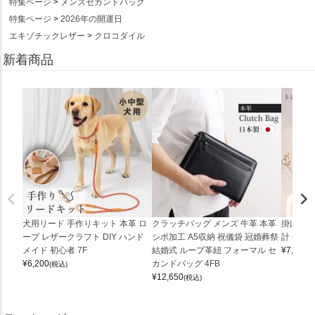
特集ページ
メンズセカンドバッグ
特集ページ
2026年の開運日
エキゾチックレザー
クロコダイル
新着商品
犬用リード 手作りキット 本革 ロ
クラッチバッグ メンズ 牛革 本革
掛け時計
ープ レザークラフト DIY ハンド
シボ加工 A5収納 祝儀袋 冠婚葬祭
計 (0900
メイド 初心者 7F
結婚式 ループ革紐 フォーマル セ
¥
7,150
(
¥
6,200
カンドバッグ 4FB
(税込)
¥
12,650
(税込)