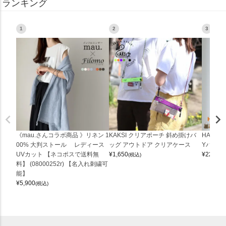
ランキング
1
2
3
《mau.さんコラボ商品 》リネン 1
KAKSI クリアポーチ 斜め掛けバ
HALEI
00% 大判ストール レディース
ッグ アウトドア クリアケース
Yバッグ 
UVカット 【ネコポスで送料無
¥
1,650
¥
22,000
(税込)
料】 (08000252r) 【名入れ刺繍可
能】
¥
5,900
(税込)