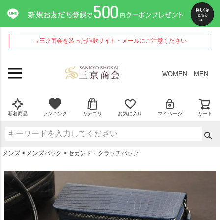
ペー
ジト
ップ
へ
→三京商会を装った詐欺サイト・メールにご注意ください
WOMEN
MEN
新着商品
ランキング
カテゴリ
お気に入り
マイページ
カート
メンズ
メンズバッグ
セカンド・クラッチバッグ