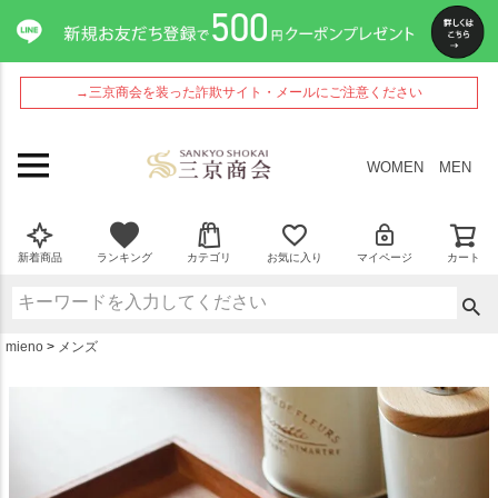
ペー
ジト
ップ
へ
→三京商会を装った詐欺サイト・メールにご注意ください
WOMEN
MEN
新着商品
ランキング
カテゴリ
お気に入り
マイページ
カート
mieno
メンズ