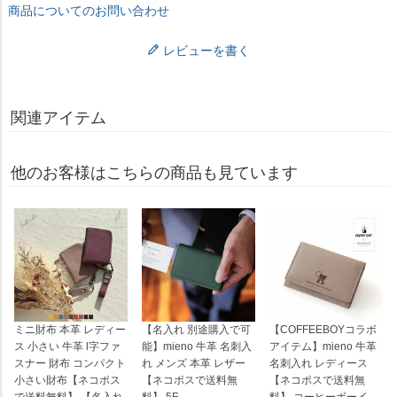
商品についてのお問い合わせ
レビューを書く
関連アイテム
他のお客様はこちらの商品も見ています
ミニ財布 本革 レディー
【名入れ 別途購入で可
【COFFEEBOYコラボ
ス 小さい 牛革 l字ファ
能】mieno 牛革 名刺入
アイテム】mieno 牛革
スナー 財布 コンパクト
れ メンズ 本革 レザー
名刺入れ レディース
小さい財布【ネコポス
【ネコポスで送料無
【ネコポスで送料無
で送料無料】 【名入れ
料】 5F
料】 コーヒーボーイ