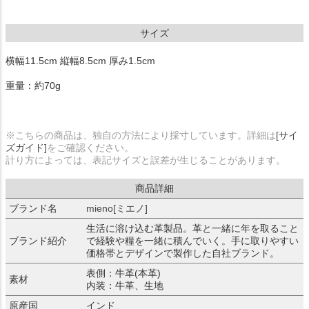
サイズ
横幅11.5cm 縦幅8.5cm 厚み1.5cm
重量：約70g
※こちらの商品は、独自の方法により採寸しています。詳細は
[サイ
ズガイド]
をご確認ください。
計り方によっては、表記サイズと誤差が生じることがあります。
商品詳細
ブランド名
mieno[ミエノ]
生活に溶け込む革製品。革と一緒に年を取ること
ブランド紹介
で経験や糧を一緒に積んでいく。手に取りやすい
価格帯とデザインで製作した自社ブランド。
表側：牛革(本革)
素材
内装：牛革、生地
原産国
インド