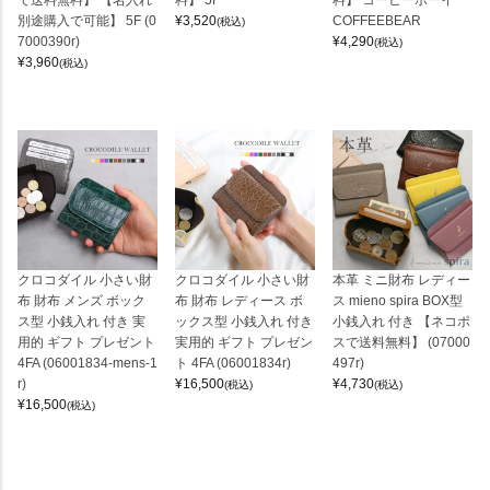
別途購入で可能】 5F (0
¥
3,520
COFFEEBEAR
(税込)
7000390r)
¥
4,290
(税込)
¥
3,960
(税込)
クロコダイル 小さい財
クロコダイル 小さい財
本革 ミニ財布 レディー
布 財布 メンズ ボック
布 財布 レディース ボ
ス mieno spira BOX型
ス型 小銭入れ 付き 実
ックス型 小銭入れ 付き
小銭入れ 付き 【ネコポ
用的 ギフト プレゼント
実用的 ギフト プレゼン
スで送料無料】 (07000
4FA (06001834-mens-1
ト 4FA (06001834r)
497r)
r)
¥
16,500
¥
4,730
(税込)
(税込)
¥
16,500
(税込)