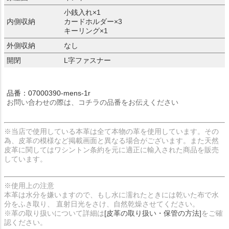
小銭入れ×1
内側収納
カードホルダー×3
キーリング×1
外側収納
なし
開閉
L字ファスナー
品番：07000390-mens-1r
お問い合わせの際は、コチラの品番をお伝えください
※当店で使用している本革は全て本物の革を使用しています。その
為、皮革の模様など掲載画面と異なる場合がございます。また天然
皮革に関してはワシントン条約を元に適正に輸入された商品を販売
しています。
※使用上の注意
本革は水分を嫌いますので、もし水に濡れたときには乾いた布で水
分をふき取り、 直射日光をさけ、自然乾燥させてください。
※革の取り扱いについて詳細は
[皮革の取り扱い・保管の方法]
をご確
認ください。