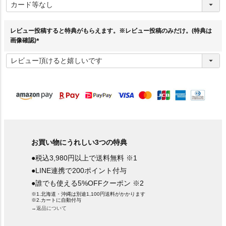
必
須
)
レビュー投稿すると特典がもらえます。※レビュー投稿のみだけ。(特典は
画像確認)
(
必
須
)
お買い物にうれしい3つの特典
●税込3,980円以上で送料無料 ※1
●LINE連携で200ポイント付与
●誰でも使える5%OFFクーポン ※2
※1.北海道・沖縄は別途1,100円送料がかかります
※2.カートに自動付与
→返品について