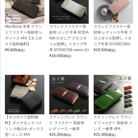
Mia Borsa 羊革 ラウン
ラウンドファスナー長
ラウンドファスナー長
ドファスナー長財布 レ
財布 メンズ 牛革 RODA
財布 レディース牛革 ク
ディース 4FA【ネコポ
NIA ロダニア クロコダ
ロコダイル型押し イタ
スで送料無料】
イル型押し イタリア牛
リア牛革 (07000706r)
¥
6,600
革 (07000706-mens-1r)
¥
16,500
(税込)
(税込)
¥
16,500
(税込)
【ネコポスで送料無
スティングレイ ラウン
スティングレイ ラウン
料】ダイヤモンドパイ
ド ファスナー 長財布
ドファスナー 長財布 メ
ソン 小銭入れ ボックス
レディース 一枚革
ンズ 一枚革 4FA
型 / メンズ 4FA
¥
25,300
¥
25,300
(税込)
(税込)