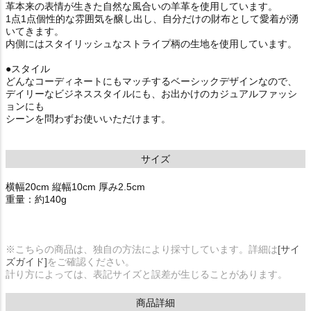
革本来の表情が生きた自然な風合いの羊革を使用しています。
1点1点個性的な雰囲気を醸し出し、自分だけの財布として愛着が湧
いてきます。
内側にはスタイリッシュなストライプ柄の生地を使用しています。
●スタイル
どんなコーディネートにもマッチするベーシックデザインなので、
デイリーなビジネススタイルにも、お出かけのカジュアルファッシ
ョンにも
シーンを問わずお使いいただけます。
サイズ
横幅20cm 縦幅10cm 厚み2.5cm
重量：約140g
※こちらの商品は、独自の方法により採寸しています。詳細は
[サイ
ズガイド]
をご確認ください。
計り方によっては、表記サイズと誤差が生じることがあります。
商品詳細