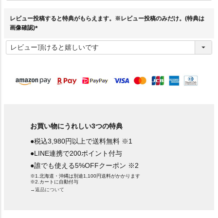
須
)
レビュー投稿すると特典がもらえます。※レビュー投稿のみだけ。(特典は
画像確認)
(
必
須
)
お買い物にうれしい3つの特典
●税込3,980円以上で送料無料 ※1
●LINE連携で200ポイント付与
●誰でも使える5%OFFクーポン ※2
※1.北海道・沖縄は別途1,100円送料がかかります
※2.カートに自動付与
→返品について