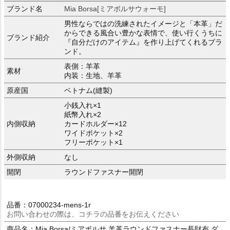
ブランド名
Mia Borsa[ミアボルサウォーモ]
男性ならではの洗練されたイメージと「本革」だ
からできる風合い豊かな表情で、使い行くうちに
ブランド紹介
『自分だけのアイテム』を作り上げてくれるブラ
ンド。
表側：羊革
素材
内装：生地、羊革
原産国
ベトナム(縫製)
小銭入れ×1
紙幣入れ×2
内側収納
カードホルダー×12
ワイドポケット×2
フリーポケット×1
外側収納
なし
開閉
ラウンドファスナー開閉
品番：07000234-mens-1r
お問い合わせの際は、コチラの品番をお伝えください
商品名：Mia Borsa/ミアボルサ 羊革ラウンドファスナー長財布 ダ