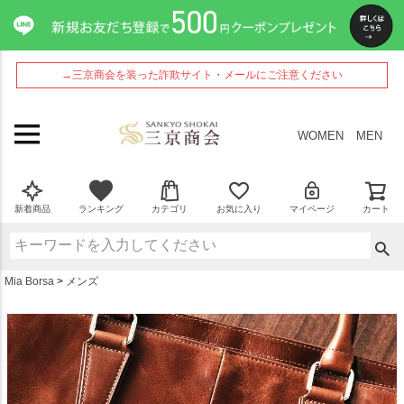
ペー
ジト
ップ
へ
→三京商会を装った詐欺サイト・メールにご注意ください
WOMEN
MEN
新着商品
ランキング
カテゴリ
お気に入り
マイページ
カート
Mia Borsa
メンズ