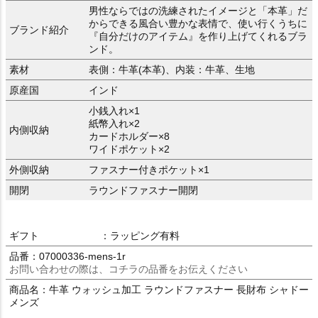
男性ならではの洗練されたイメージと「本革」だ
からできる風合い豊かな表情で、使い行くうちに
ブランド紹介
『自分だけのアイテム』を作り上げてくれるブラ
ンド。
素材
表側：牛革(本革)、内装：牛革、生地
原産国
インド
小銭入れ×1
紙幣入れ×2
内側収納
カードホルダー×8
ワイドポケット×2
外側収納
ファスナー付きポケット×1
開閉
ラウンドファスナー開閉
ギフト
：ラッピング有料
品番：07000336-mens-1r
お問い合わせの際は、コチラの品番をお伝えください
商品名：牛革 ウォッシュ加工 ラウンドファスナー 長財布 シャドー
メンズ