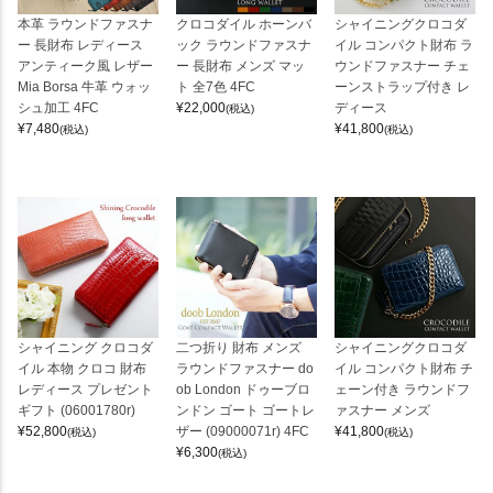
本革 ラウンドファスナ
クロコダイル ホーンバ
シャイニングクロコダ
ー 長財布 レディース
ック ラウンドファスナ
イル コンパクト財布 ラ
アンティーク風 レザー
ー 長財布 メンズ マッ
ウンドファスナー チェ
Mia Borsa 牛革 ウォッ
ト 全7色 4FC
ーンストラップ付き レ
シュ加工 4FC
¥
22,000
ディース
(税込)
¥
7,480
¥
41,800
(税込)
(税込)
シャイニング クロコダ
二つ折り 財布 メンズ
シャイニングクロコダ
イル 本物 クロコ 財布
ラウンドファスナー do
イル コンパクト財布 チ
レディース プレゼント
ob London ドゥーブロ
ェーン付き ラウンドフ
ギフト (06001780r)
ンドン ゴート ゴートレ
ァスナー メンズ
¥
52,800
ザー (09000071r) 4FC
¥
41,800
(税込)
(税込)
¥
6,300
(税込)