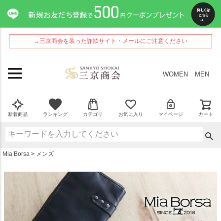
ペー
ジト
ップ
へ
→三京商会を装った詐欺サイト・メールにご注意ください
WOMEN
MEN
新着商品
ランキング
カテゴリ
お気に入り
マイページ
カート
Mia Borsa
メンズ