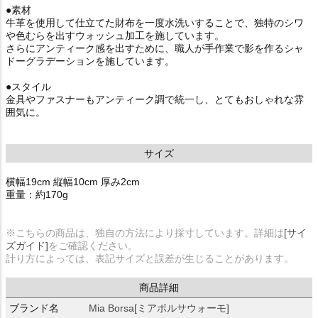
●素材
牛革を使用して仕立てた財布を一度水洗いすることで、独特のシワ
や色むらを出すウォッシュ加工を施しています。
さらにアンティーク感を出すために、職人が手作業で影を作るシャ
ドーグラデーションを施しています。
●スタイル
金具やファスナーもアンティーク調で統一し、とてもおしゃれな雰
囲気に。
サイズ
横幅19cm 縦幅10cm 厚み2cm
重量：約170g
※こちらの商品は、独自の方法により採寸しています。詳細は
[サイ
ズガイド]
をご確認ください。
計り方によっては、表記サイズと誤差が生じることがあります。
商品詳細
ブランド名
Mia Borsa[ミアボルサウォーモ]