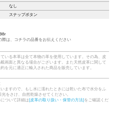
なし
スナップボタン
98r
の際は、コチラの品番をお伝えください
している本革は全て本物の革を使用しています。その為、皮
掲載画面と異なる場合がございます。また天然皮革に関して
条約を元に適正に輸入された商品を販売しています。
意
嫌いますので、もし水に濡れたときには乾いた布で水分をふ
日光をさけ、自然乾燥させてください。
いについて詳細は
[皮革の取り扱い・保管の方法]
をご確認くだ