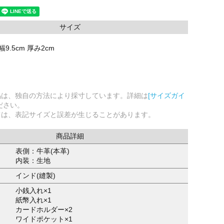
サイズ
幅9.5cm 厚み2cm
品は、独自の方法により採寸しています。詳細は
[サイズガイ
ださい。
ては、表記サイズと誤差が生じることがあります。
商品詳細
表側：牛革(本革)
内装：生地
インド(縫製)
小銭入れ×1
紙幣入れ×1
カードホルダー×2
ワイドポケット×1