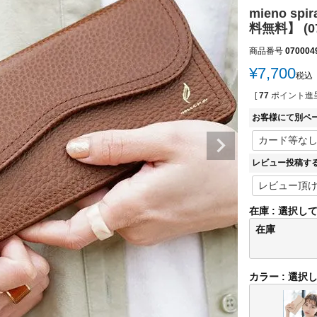
mieno s
料無料】 (07
商品番号
070004
¥
7,700
税込
[
77
ポイント進呈
お客様にて別ペ
レビュー投稿す
在庫
選択し
在庫
カラー
選択