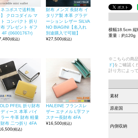
【ネコポスで送料無
財布 メンズ 長財布 イ
料】 クロコダイル マ
タリア製 本革 グラデ
ット コンパクト 折り
ーション レザー SILVA
財布 プレゼント ギフ
NO BIAGINI【名入れ
横幅18.5cm 縦
 4F (06001767r)
別途購入で可能】
重量：約120g
7,480
¥
27,500
(税込)
(税込)
※こちらの商
ド]
をご確認く
計り方によっ
素材
OLD PFEIL 折り財布
HALEINE フランスレ
原産国
レディース 本革 バイ
ザー エナメル L字ファ
ラー 牛革 財布 軽量
スナー長財布 4FA
財布 二つ折り 4FA
¥
16,500
(税込)
内側収納
16,500
(税込)