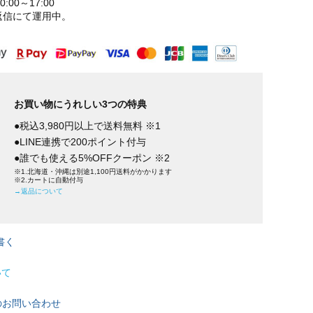
:00～17:00
返信にて運用中。
お買い物にうれしい3つの特典
●税込3,980円以上で送料無料 ※1
●LINE連携で200ポイント付与
●誰でも使える5%OFFクーポン ※2
※1.北海道・沖縄は別途1,100円送料がかかります
※2.カートに自動付与
→返品について
書く
いて
のお問い合わせ