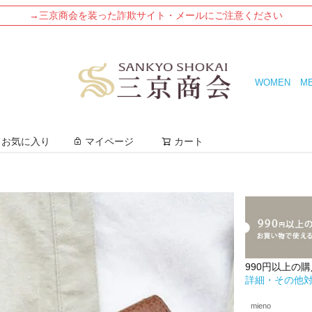
→三京商会を装った詐欺サイト・メールにご注意ください
WOMEN
M
検索
お気に入り
マイページ
カート
990円以上の
詳細・その他
mieno