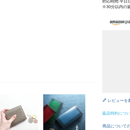
対応時間:平日10
※30分以内の
レビューを
返品特約につ
商品について