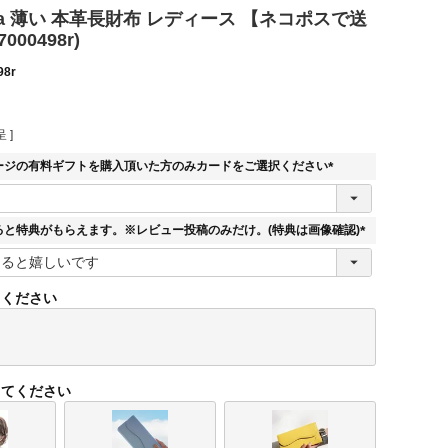
pira 薄い 本革長財布 レディース 【ネコポスで送
000498r)
98r
 ]
ージの有料ギフトを購入頂いた方のみカードをご選択ください
(
必
須
ると特典がもらえます。※レビュー投稿のみだけ。(特典は画像確認)
)
(
必
須
てください
)
してください