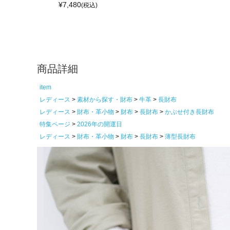
¥
7,480
(税込)
商品詳細
item
レディース
素材から探す・財布
牛革
長財布
レディース
財布・革小物
財布
長財布
かぶせ付き長財布
特集ページ
2026年の開運日
レディース
財布・革小物
財布
長財布
薄型長財布