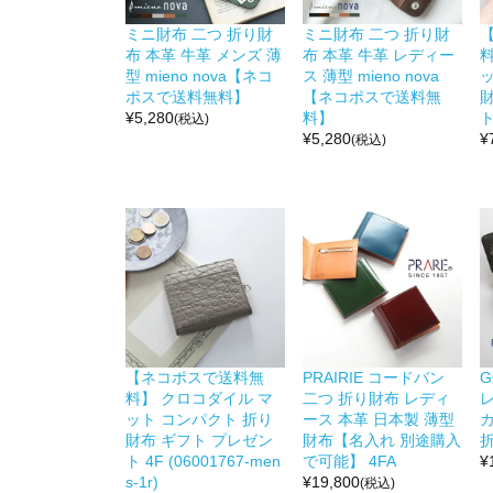
ミニ財布 二つ 折り財
ミニ財布 二つ 折り財
布 本革 牛革 メンズ 薄
布 本革 牛革 レディー
型 mieno nova【ネコ
ス 薄型 mieno nova
ポスで送料無料】
【ネコポスで送料無
¥
5,280
料】
ト
(税込)
¥
5,280
¥
(税込)
【ネコポスで送料無
PRAIRIE コードバン
G
料】 クロコダイル マ
二つ 折り財布 レディ
ット コンパクト 折り
ース 本革 日本製 薄型
カ
財布 ギフト プレゼン
財布【名入れ 別途購入
折
ト 4F (06001767-men
で可能】 4FA
¥
s-1r)
¥
19,800
(税込)