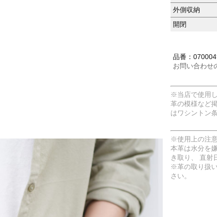
外側収納
開閉
品番：070004
お問い合わせ
※当店で使用
革の模様など
はワシントン
※使用上の注
本革は水分を
き取り、 直射
※革の取り扱
さい。