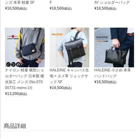
ンズ 本革 軽量 5F
F
AY ショルダーバッグ
¥
16,500
¥
16,500
¥
16,500
(税込)
(税込)
(税込)
ナイロン 軽量 横型ショ
HALEINE キャンパス生
HALEINE 小さめ 本革
ルダーバッグ 日本製 撥
地 × ヌメ革 リュックサ
ハンドバッグ
水加工 メンズ (No.070
ック 5F
¥
16,500
(税込)
00731-mens-1r)
¥
16,500
(税込)
¥
13,200
(税込)
商品詳細