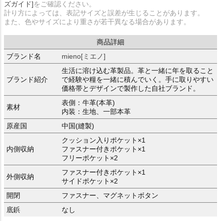
ズガイド]
をご確認ください。
計り方によっては、表記サイズと誤差が生じることがあります。
また、色やサイズにより重さが若干異なる場合があります。
商品詳細
ブランド名
mieno[ミエノ]
生活に溶け込む革製品。革と一緒に年を取ること
ブランド紹介
で経験や糧を一緒に積んでいく。手に取りやすい
価格帯とデザインで製作した自社ブランド。
表側：牛革(本革)
素材
内装：生地、一部本革
原産国
中国(縫製)
クッション入りポケット×1
内側収納
ファスナー付きポケット×1
フリーポケット×2
ファスナー付きポケット×1
外側収納
サイドポケット×2
開閉
ファスナー、マグネットボタン
底鋲
なし