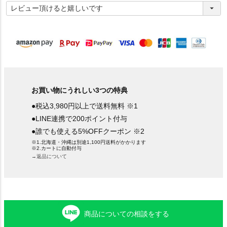
必
須
)
お買い物にうれしい3つの特典
●税込3,980円以上で送料無料 ※1
●LINE連携で200ポイント付与
●誰でも使える5%OFFクーポン ※2
※1.北海道・沖縄は別途1,100円送料がかかります
※2.カートに自動付与
→返品について
商品についての相談をする