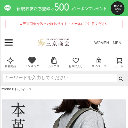
ペー
ジト
ップ
へ
→三京商会を装った詐欺サイト・メールにご注意ください
WOMEN
MEN
新着商品
ランキング
カテゴリ
お気に入り
マイページ
カート
mieno
レディース