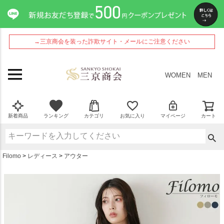
ペー
ジト
ップ
へ
→三京商会を装った詐欺サイト・メールにご注意ください
WOMEN
MEN
新着商品
ランキング
カテゴリ
お気に入り
マイページ
カート
Filomo
レディース
アウター