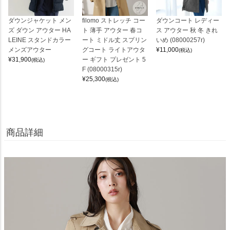
ダウンジャケット メン
filomo ストレッチ コー
ダウンコート レディー
ズ ダウン アウター HA
ト 薄手 アウター 春コ
ス アウター 秋 冬 きれ
LEINE スタンドカラー
ート ミドル丈 スプリン
いめ (08000257r)
メンズアウター
グコート ライトアウタ
¥
11,000
(税込)
¥
31,900
ー ギフト プレゼント 5
(税込)
F (08000315r)
¥
25,300
(税込)
商品詳細