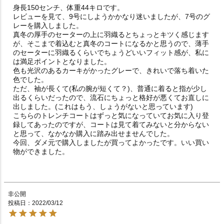
身長150センチ、体重44キロです。

レビューを見て、9号にしようかかなり迷いましたが、7号のグ
レーを購入しました。

真冬の厚手のセーターの上に羽織るとちょっとキツく感じます
が、そこまで着込むと真冬のコートになるかと思うので、薄手
のセーターに羽織るくらいでちょうどいいフィット感が、私に
は満足ポイントとなりました。

色も光沢のあるカーキがかったグレーで、きれいで落ち着いた
色でした。

ただ、袖が長くて(私の腕が短くて？)、普通に着ると指が少し
出るくらいだったので、流石にちょっと格好が悪くてお直しに
出しました。(これはもう、しょうがないと思っています)

こちらのトレンチコートはずっと気になっていてお気に入り登
録してあったのですが、コートは見て着てみないと分からない
と思って、なかなか購入に踏み出せませんでした。

今回、ダメ元で購入しましたが買ってよかったです。いい買い
物ができました。

非公開
投稿日
2022/03/12