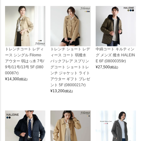
トレンチコート レディ
トレンチ ショート レデ
中綿コート キルティン
ース シングル Filomo
ィース コート 弱撥水
グ メンズ 撥水 HALEIN
アウター 弱はっ水 7号/
バックフレア スプリン
E 6F (08000359r)
9号/11号/13号 5F (080
グコート ショートトレ
¥
27,500
(税込)
00087r)
ンチ ジャケット ライト
¥
14,300
アウター ギフト プレゼ
(税込)
ント 5F (08000217r)
¥
13,200
(税込)