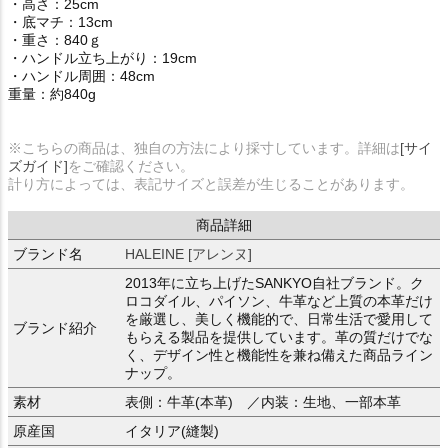
・高さ：25cm
・底マチ：13cm
・重さ：840ｇ
・ハンドル立ち上がり：19cm
・ハンドル周囲：48cm
重量：約840g
※こちらの商品は、独自の方法により採寸しています。詳細は
[サイ
ズガイド]
をご確認ください。
計り方によっては、表記サイズと誤差が生じることがあります。
商品詳細
ブランド名
HALEINE [アレンヌ]
2013年に立ち上げたSANKYO自社ブランド。ク
ロコダイル、パイソン、牛革など上質の本革だけ
を厳選し、美しく機能的で、日常生活で愛用して
ブランド紹介
もらえる製品を提供しています。革の質だけでな
く、デザイン性と機能性を兼ね備えた商品ライン
ナップ。
素材
表側：牛革(本革) ／内装：生地、一部本革
原産国
イタリア(縫製)