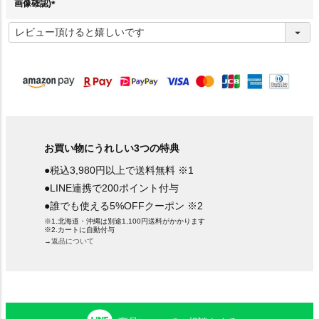
画像確認)
(
必
須
)
お買い物にうれしい3つの特典
●税込3,980円以上で送料無料 ※1
●LINE連携で200ポイント付与
●誰でも使える5%OFFクーポン ※2
※1.北海道・沖縄は別途1,100円送料がかかります
※2.カートに自動付与
→返品について