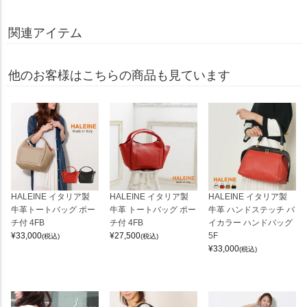
関連アイテム
他のお客様はこちらの商品も見ています
HALEINE イタリア製
HALEINE イタリア製
HALEINE イタリア製
牛革トートバッグ ポー
牛革 トートバッグ ポー
牛革 ハンドステッチ バ
チ付 4FB
チ付 4FB
イカラー ハンドバッグ
¥
33,000
¥
27,500
5F
(税込)
(税込)
¥
33,000
(税込)