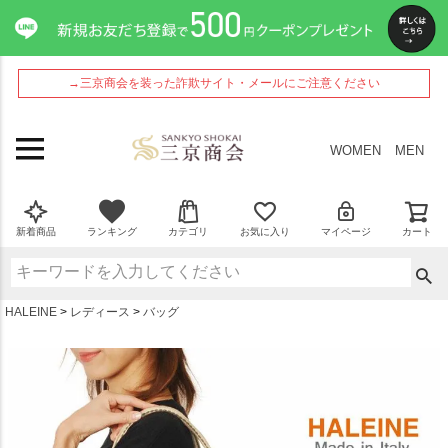
ペー
ジト
ップ
へ
→三京商会を装った詐欺サイト・メールにご注意ください
WOMEN
MEN
新着商品
ランキング
カテゴリ
お気に入り
マイページ
カート
HALEINE
レディース
バッグ