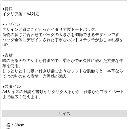
●特長
イタリア製／A4対応
●デザイン
デザインと質にこだわったイタリア製トートバッグ。
荷物の多さに合わせてバッグの大きさを調節できるデザインです。
バッグ全体にデザインされた丁寧なハンドステッチがおしゃれ感を
UP。
●素材
味のある天然のシボが特徴的で、柔らかで耐久性に優れた丈夫な牛
革を使用。
しっとりと手に吸い付き馴染むようなソフトな肌触りと、本革なら
ではの味のある表情・光沢感が魅力。
●スタイル
A4サイズの雑誌や書類がザクザク入るから、仕事からプライベート
まで幅広く使えます。
サイズ
・横：38cm