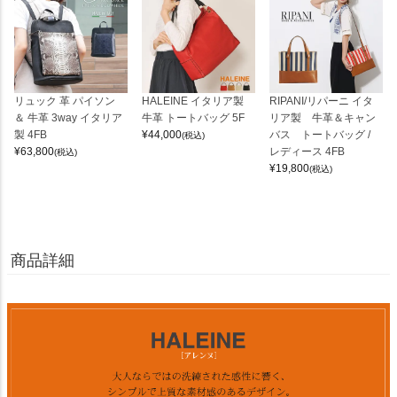
リュック 革 パイソン
HALEINE イタリア製
RIPANI/リパーニ イタ
＆ 牛革 3way イタリア
牛革 トートバッグ 5F
リア製 牛革＆キャン
製 4FB
¥
44,000
バス トートバッグ /
(税込)
¥
63,800
レディース 4FB
(税込)
¥
19,800
(税込)
商品詳細