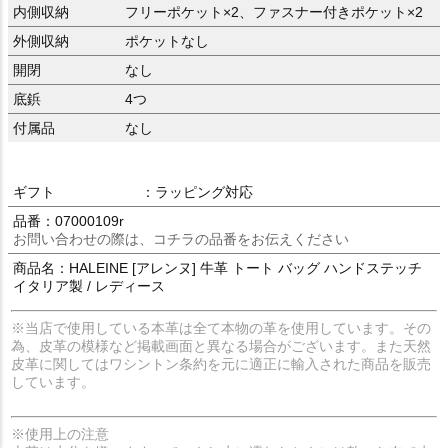
内側収納
フリーポケット×2、ファスナー付きポケット×2
外側収納
ポケットなし
開閉
なし
底鋲
4つ
付属品
なし
ギフト
：ラッピング対応
品番：07000109r
お問い合わせの際は、コチラの品番をお伝えください
商品名：HALEINE [アレンヌ] 牛革 トート バッグ ハンドステッチ
イタリア製 / レディース
※当店で使用している本革は全て本物の革を使用しています。その
為、皮革の模様など掲載画面と異なる場合がございます。また天然
皮革に関してはワシントン条約を元に適正に輸入された商品を販売
しています。
※使用上の注意