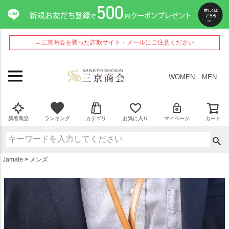
ペー
ジト
ップ
へ
→三京商会を装った詐欺サイト・メールにご注意ください
WOMEN
MEN
新着商品
ランキング
カテゴリ
お気に入り
マイページ
カート
Jamale
メンズ