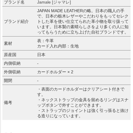
ブランド名
Jamale [ジャマレ]
JAPAN MADE LEATHERの略。日本の職人の手
で、日本の栃木レザーやこだわりをもってセレク
ブランド紹介
トした革を使い仕立てられた革小物を取り扱って
います。日本製の素晴らしさをより多くの人に知
ってもらうために立ち上げた自社ブランドです。
表：牛革
素材
カード入れ内部：生地
原産国
日本
内側収納
-
外側収納
カードホルダー × 2
開閉
-
・表面のカードホルダーはクリアシート付きで
す。
・ネックストラップの金具を留めるリングはスナ
備考
ップボタンで外すことができます。
・ストラップのジョイントは強く引っ張ると抜け
る造りになっています。