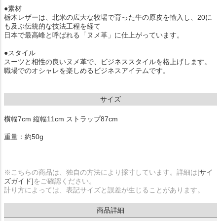
●素材
栃木レザーは、北米の広大な牧場で育った牛の原皮を輸入し、20に
も及ぶ伝統的な技法工程を経て
日本で最高峰と呼ばれる「ヌメ革」に仕上がっています。
●スタイル
スーツと相性の良いヌメ革で、ビジネススタイルを格上げします。
職場でのオシャレを楽しめるビジネスアイテムです。
サイズ
横幅7cm 縦幅11cm ストラップ87cm
重量：約50g
※こちらの商品は、独自の方法により採寸しています。詳細は
[サイ
ズガイド]
をご確認ください。
計り方によっては、表記サイズと誤差が生じることがあります。
商品詳細