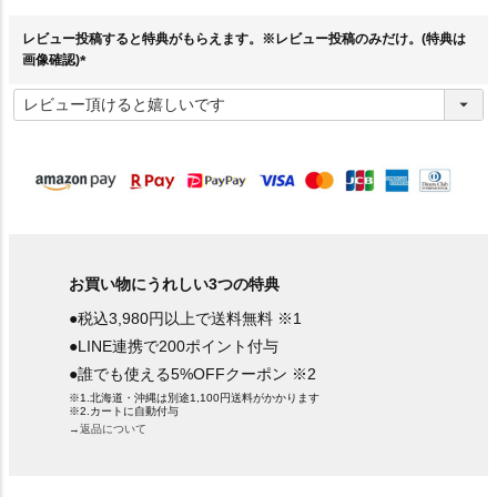
須
)
レビュー投稿すると特典がもらえます。※レビュー投稿のみだけ。(特典は
画像確認)
(
必
須
)
お買い物にうれしい3つの特典
●税込3,980円以上で送料無料 ※1
●LINE連携で200ポイント付与
●誰でも使える5%OFFクーポン ※2
※1.北海道・沖縄は別途1,100円送料がかかります
※2.カートに自動付与
→返品について