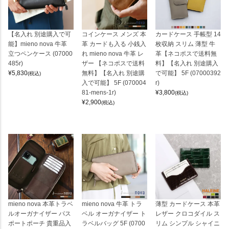
【名入れ 別途購入で可
コインケース メンズ 本
カードケース 手帳型 14
能】mieno nova 牛革
革 カードも入る 小銭入
枚収納 スリム 薄型 牛
立つペンケース (07000
れ mieno nova 牛革 レ
革【ネコポスで送料無
485r)
ザー 【ネコポスで送料
料】【名入れ 別途購入
¥
5,830
無料】【名入れ 別途購
で可能】 5F (07000392
(税込)
入で可能】 5F (070004
r)
81-mens-1r)
¥
3,800
(税込)
¥
2,900
(税込)
mieno nova 本革トラベ
mieno nova 牛革 トラ
薄型 カードケース 本革
ルオーガナイザー パス
ベル オーガナイザー ト
レザー クロコダイル ス
ポートポーチ 貴重品入
ラベルバッグ 5F (0700
リム シンプル シャイニ