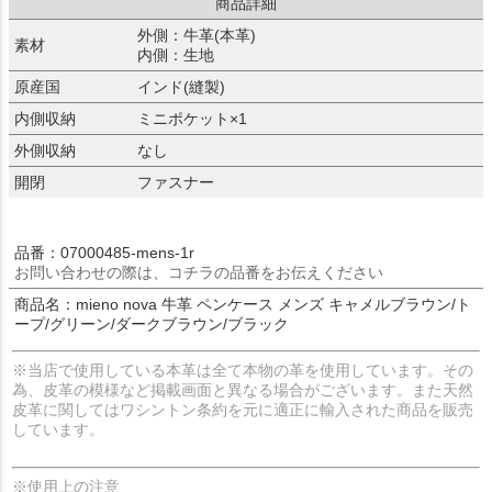
商品詳細
外側：牛革(本革)
素材
内側：生地
原産国
インド(縫製)
内側収納
ミニポケット×1
外側収納
なし
開閉
ファスナー
品番：07000485-mens-1r
お問い合わせの際は、コチラの品番をお伝えください
商品名：mieno nova 牛革 ペンケース メンズ キャメルブラウン/ト
ープ/グリーン/ダークブラウン/ブラック
※当店で使用している本革は全て本物の革を使用しています。その
為、皮革の模様など掲載画面と異なる場合がございます。また天然
皮革に関してはワシントン条約を元に適正に輸入された商品を販売
しています。
※使用上の注意