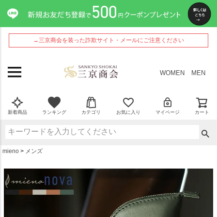
ペー
ジト
ップ
へ
→三京商会を装った詐欺サイト・メールにご注意ください
WOMEN
MEN
新着商品
ランキング
カテゴリ
お気に入り
マイページ
カート
mieno
メンズ