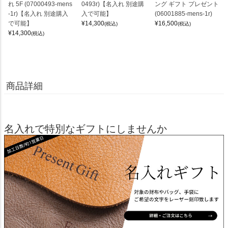
れ 5F (07000493-mens
0493r)【名入れ 別途購
ング ギフト プレゼント
-1r)【名入れ 別途購入
入で可能】
(06001885-mens-1r)
で可能】
¥
14,300
¥
16,500
(税込)
(税込)
¥
14,300
(税込)
商品詳細
名入れで特別なギフトにしませんか