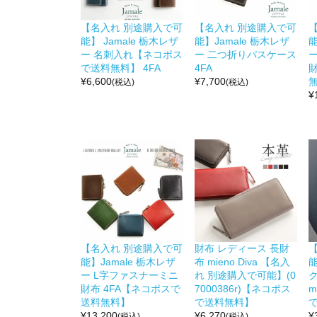
【名入れ 別途購入で可
【名入れ 別途購入で可
能】 Jamale 栃木レザ
能】Jamale 栃木レザ
能
ー 名刺入れ【ネコポス
ー 二つ折りパスケース
で送料無料】 4FA
4FA
¥
6,600
¥
7,700
無
(税込)
(税込)
¥
【名入れ 別途購入で可
財布 レディース 長財
能】Jamale 栃木レザ
布 mieno Diva 【名入
能
ー L字ファスナーミニ
れ 別途購入で可能】(0
ク
財布 4FA【ネコポスで
7000386r)【ネコポス
m
送料無料】
で送料無料】
で
¥
13,200
¥
6,270
¥
(税込)
(税込)