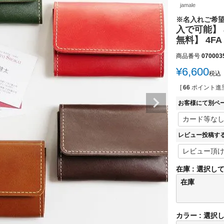
jamale
※名入れご希
入で可能】 
無料】 4FA
商品番号
070003
¥
6,600
税込
[
66
ポイント進呈
お客様にて別ペ
レビュー投稿す
在庫
選択し
在庫
カラー
選択