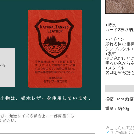
●特長
カード2枚収納
●デザイン
頼れる男の相
シンプルシル
●素材
使い込むほど
明るい色から定
●スタイル
名刺を50枚ほ
横幅11cm 縦幅
重量：約40g
※こちらの商
ド]
をご確認く