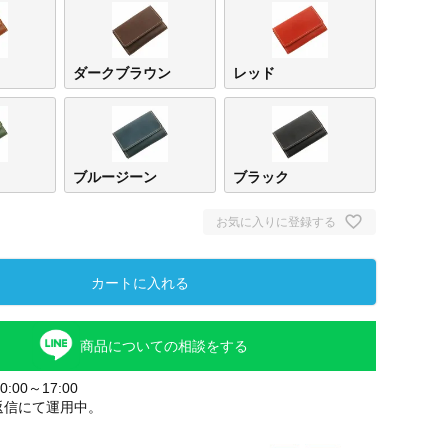
ダークブラウン
レッド
ブルージーン
ブラック
お気に入りに登録する
ブラウン
ダー
カートに入れる
ウン
商品についての相談をする
:00～17:00
返信にて運用中。