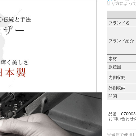
計り方によっ
ブランド名
ブランド紹介
素材
原産国
内側収納
外側収納
開閉
品番：0700035
お問い合わせ
※当店で使用