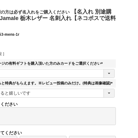
【名入れ 別途購
望の方は必ず名入れをご購入ください
Jamale 栃木レザー 名刺入れ【ネコポスで送料
53-mens-1r
 ]
ージの有料ギフトを購入頂いた方のみカードをご選択ください
(
必
須
ると特典がもらえます。※レビュー投稿のみだけ。(特典は画像確認)
)
(
必
須
てください
)
してください