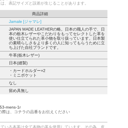
ては、表記サイズと誤差が生じることがあります。
商品詳細
Jamale [ジャマレ]
JAPAN MADE LEATHERの略。日本の職人の手で、日
本の栃木レザーやこだわりをもってセレクトした革を
使い仕立てられた革小物を取り扱っています。日本製
の素晴らしさをより多くの人に知ってもらうために立
ち上げた自社ブランドです。
牛革(栃木レザー)
日本(縫製)
・カードホルダー×2
・ミニポケット
なし
留め具無し
3-mens-1r
の際は、コチラの品番をお伝えください
している本革は全て本物の革を使用しています。その為、皮