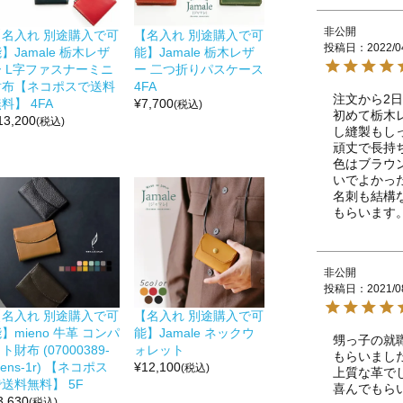
非公開
【名入れ 別途購入で可
【名入れ 別途購入で可
投稿日
2022/0
】Jamale 栃木レザ
能】Jamale 栃木レザ
ー L字ファスナーミニ
ー 二つ折りパスケース
財布【ネコポスで送料
4FA
注文から2日
料】 4FA
¥
7,700
(税込)
初めて栃木
13,200
(税込)
し縫製もしっ
頑丈で長持
色はブラウ
いでよかった
名刺も結構
非公開
投稿日
2021/0
【名入れ 別途購入で可
【名入れ 別途購入で可
】mieno 牛革 コンパ
能】Jamale ネックウ
甥っ子の就
ト財布 (07000389-
ォレット
もらいました
ens-1r) 【ネコポス
¥
12,100
(税込)
上質な革で
送料無料】 5F
喜んでもら
3,630
(税込)