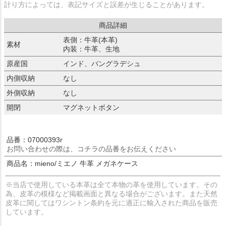
計り方によっては、表記サイズと誤差が生じることがあります。
商品詳細
表側：牛革(本革)
素材
内装：牛革、生地
原産国
インド、バングラデシュ
内側収納
なし
外側収納
なし
開閉
マグネットボタン
品番：07000393r
お問い合わせの際は、コチラの品番をお伝えください
商品名：mieno/ミエノ 牛革 メガネケース
※当店で使用している本革は全て本物の革を使用しています。その
為、皮革の模様など掲載画面と異なる場合がございます。また天然
皮革に関してはワシントン条約を元に適正に輸入された商品を販売
しています。