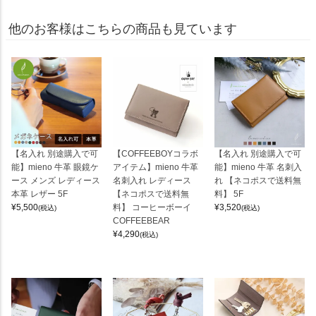
他のお客様はこちらの商品も見ています
【名入れ 別途購入で可
【COFFEEBOYコラボ
【名入れ 別途購入で可
能】mieno 牛革 眼鏡ケ
アイテム】mieno 牛革
能】mieno 牛革 名刺入
ース メンズ レディース
名刺入れ レディース
れ 【ネコポスで送料無
本革 レザー 5F
【ネコポスで送料無
料】 5F
¥
5,500
料】 コーヒーボーイ
¥
3,520
(税込)
(税込)
COFFEEBEAR
¥
4,290
(税込)