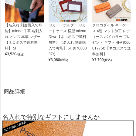
【名入れ 別途購入で可
IDカードホルダー IDカ
クロコダイル キーケー
能】mieno 牛革 名刺入
ードケース 横型 mieno
ス 4連 マット加工 レデ
れ メンズ 本革 レザー
Diva 【ネコポスで送料
ィース バイカラー プレ
【ネコポスで送料無
無料】【名入れ 別途購
ゼント ギフト 4FA (060
料】 5F
入で可能】 5F (070003
01775r)【ネコポスで送
¥
3,520
97r)
料無料】
(税込)
¥
3,080
¥
7,700
(税込)
(税込)
商品詳細
名入れで特別なギフトにしませんか