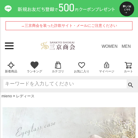
ペー
ジト
ップ
へ
→三京商会を装った詐欺サイト・メールにご注意ください
WOMEN
MEN
新着商品
ランキング
カテゴリ
お気に入り
マイページ
カート
mieno
レディース