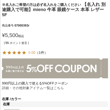
【名入れ 別
※名入れご希望の方は必ず名入れをご購入ください
途購入で可能】mieno 牛革 眼鏡ケース 本革 レザー
5F
商品番号
07000393r
¥
5,500
税込
[
55
ポイント進呈 ]
5.00
（1件）
990円以上の購入で使える5%OFFクーポン
詳細・その他対象アイテム一覧はこちら
在庫
カラー
在庫