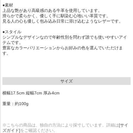
●素材
上品な艶があり高級感のある牛革を使用しています。
滑らかで柔らかく、優しく手に馴染む心地いい革質です。
見る人の心も優しく包み込み日常に溶け込むようなレザーです。
●スタイル
シンプルなデザインなので年齢性別を問わず誰でも使いやすいアイ
テムです。
豊富なカラーバリエーションからお好みの色を選んでいただけま
す。
サイズ
横幅17.5cm 縦幅7cm 厚み4cm
重量：約100g
※こちらの商品は、独自の方法により採寸しています。詳細は
[サイ
ズガイド]
をご確認ください。