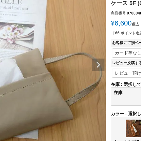
ケース 5F 
商品番号
070004
¥
6,600
税込
[
66
ポイント進呈
お客様にて別ペ
レビュー投稿す
在庫
選択し
在庫
カラー
選択