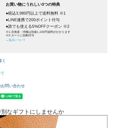
お買い物にうれしい3つの特典
●税込3,980円以上で送料無料 ※1
●LINE連携で200ポイント付与
●誰でも使える5%OFFクーポン ※2
※1.北海道・沖縄は別途1,100円送料がかかります
※2.カートに自動付与
→返品について
書く
いて
のお問い合わせ
特別なギフトにしませんか