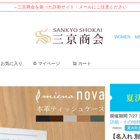
→三京商会を装った詐欺サイト・メールにご注意ください
WOMEN
M
検索
お気に入り
マイページ
カート
開催期間:7/27 12
詳細・その他
mieno
夏決算企
【名入れ 別