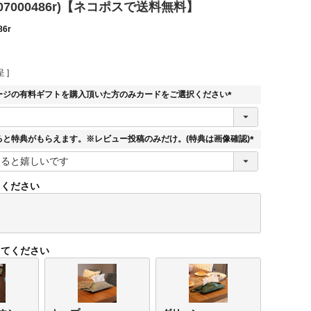
(07000486r)【ネコポスで送料無料】
86r
 ]
ージの有料ギフトを購入頂いた方のみカードをご選択ください
(
必
須
ると特典がもらえます。※レビュー投稿のみだけ。(特典は画像確認)
)
(
必
須
てください
)
してください