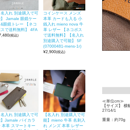
【名入れ 別途購入で可
コインケース メンズ
】 Jamale 眼鏡ケー
本革 カードも入る 小
ス&眼鏡トレー 【ネコ
銭入れ mieno nova 牛
スで送料無料】 4FA
革 レザー 【ネコポス
7,480
で送料無料】【名入れ
(税込)
別途購入で可能】 5F
(07000481-mens-1r)
¥
2,900
(税込)
≪単位cm≫
【サイズ】 横幅
27/14/1
【名入れ 別途購入で可
【名入れ 別途購入で可
重量：約70g
】Jamale バイカラ
能】mieno 牛革 名刺入
ー 本革 スマートキー
れ メンズ 本革 レザー