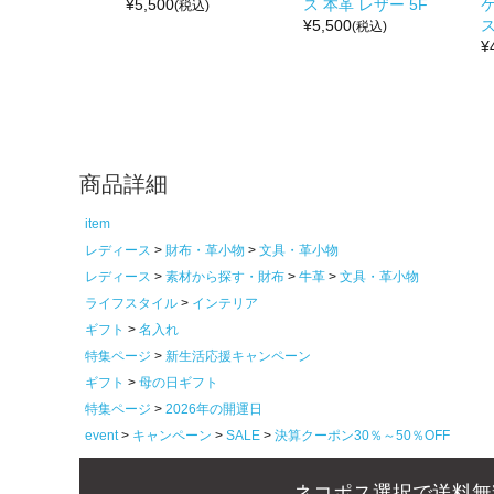
¥
5,500
ス 本革 レザー 5F
(税込)
¥
5,500
(税込)
¥
商品詳細
item
レディース
財布・革小物
文具・革小物
レディース
素材から探す・財布
牛革
文具・革小物
ライフスタイル
インテリア
ギフト
名入れ
特集ページ
新生活応援キャンペーン
ギフト
母の日ギフト
特集ページ
2026年の開運日
event
キャンペーン
SALE
決算クーポン30％～50％OFF
ネコポス選択で送料無