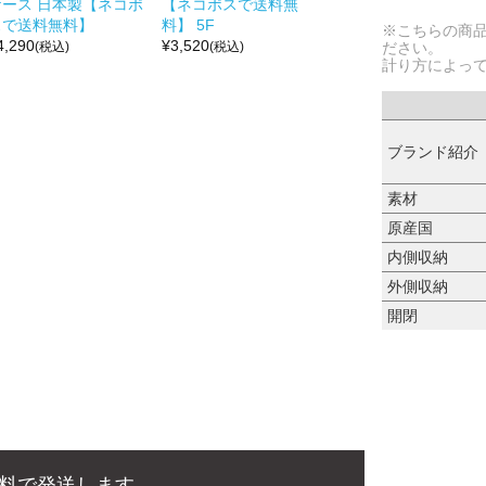
ケース 日本製【ネコポ
【ネコポスで送料無
スで送料無料】
料】 5F
※こちらの商
4,290
¥
3,520
(税込)
(税込)
ださい。
計り方によっ
ブランド紹介
素材
原産国
内側収納
外側収納
開閉
料で発送します。