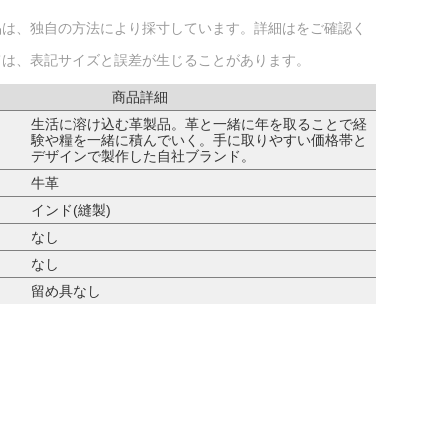
品は、独自の方法により採寸しています。詳細はをご確認く
ては、表記サイズと誤差が生じることがあります。
商品詳細
生活に溶け込む革製品。革と一緒に年を取ることで経
験や糧を一緒に積んでいく。手に取りやすい価格帯と
デザインで製作した自社ブランド。
牛革
インド(縫製)
なし
なし
留め具なし