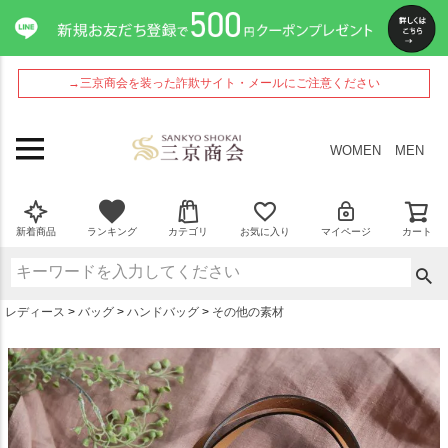
ペー
ジト
ップ
へ
→三京商会を装った詐欺サイト・メールにご注意ください
WOMEN
MEN
新着商品
ランキング
カテゴリ
お気に入り
マイページ
カート
レディース
バッグ
ハンドバッグ
その他の素材