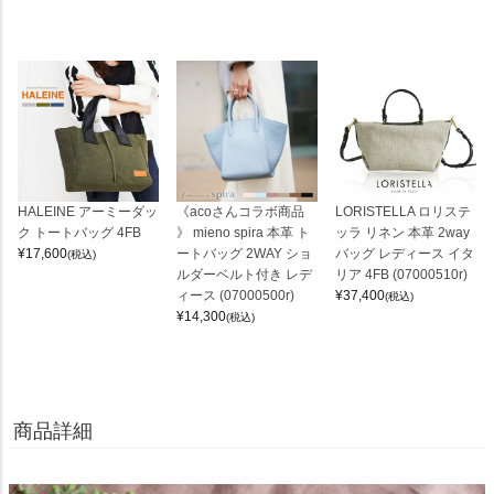
HALEINE アーミーダッ
《acoさんコラボ商品
LORISTELLA ロリステ
ク トートバッグ 4FB
》 mieno spira 本革 ト
ッラ リネン 本革 2way
¥
17,600
ートバッグ 2WAY ショ
バッグ レディース イタ
(税込)
ルダーベルト付き レデ
リア 4FB (07000510r)
ィース (07000500r)
¥
37,400
(税込)
¥
14,300
(税込)
商品詳細