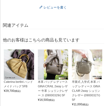
レビューを書く
関連アイテム
他のお客様はこちらの商品も見ています
Caterina bertini ハンド
本革 バッグ レディース
卒業式 入学式 本革 バ
メイド バッグ 5FB
GINA CRAIL 2way レザ
ッグ レディース GINA
¥
29,700
ー 牛革 シュリンクレザ
CLAIR 2way シュリン
(税込)
ー ス (09000329r) 5F
クレザー (09000327r)
¥
16,500
5F
(税込)
¥
11,000
(税込)