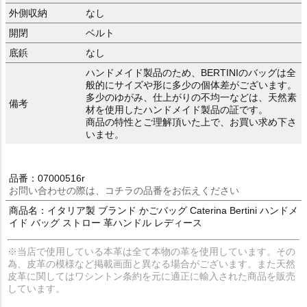
外側収納
なし
開閉
ベルト
底鋲
なし
ハンドメイド製品のため、BERTINIのバッグは全
般的にサイズや形に多少の個体差がございます。
多少のゆがみ、仕上がりの不均一などは、天然素
備考
材を使用したハンドメイド製品の証です。
商品の特性とご理解頂いた上で、お買い求め下さ
いませ。
品番：07000516r
お問い合わせの際は、コチラの品番をお伝えください
商品名：イタリア製 ブランド かごバッグ Caterina Bertini ハンドメ
イド バッグ ストロー 革ハンドル レディース
※当店で使用している本革は全て本物の革を使用しています。その
為、皮革の模様など掲載画面と異なる場合がございます。また天然
皮革に関してはワシントン条約を元に適正に輸入された商品を販売
しています。