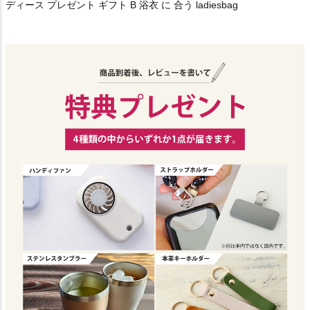
ディース プレゼント ギフト B 浴衣 に 合う ladiesbag