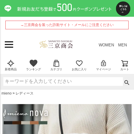
ペー
ジト
ップ
へ
→三京商会を装った詐欺サイト・メールにご注意ください
WOMEN
MEN
新着商品
ランキング
カテゴリ
お気に入り
マイページ
カート
mieno
レディース