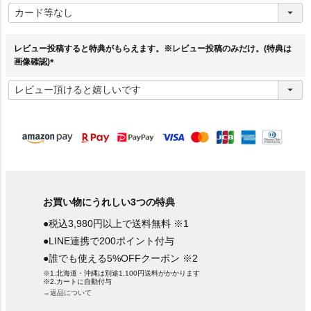
必
須
)
レビュー投稿すると特典がもらえます。※レビュー投稿のみだけ。(特典は
画像確認)
(
必
須
)
お買い物にうれしい3つの特典
●税込3,980円以上で送料無料 ※1
●LINE連携で200ポイント付与
●誰でも使える5%OFFクーポン ※2
※1.北海道・沖縄は別途1,100円送料がかかります
※2.カートに自動付与
→返品について