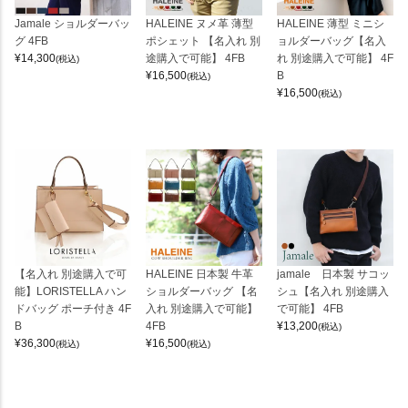
Jamale ショルダーバッ
HALEINE ヌメ革 薄型
HALEINE 薄型 ミニシ
グ 4FB
ポシェット 【名入れ 別
ョルダーバッグ【名入
¥
14,300
途購入で可能】 4FB
れ 別途購入で可能】 4F
(税込)
¥
16,500
B
(税込)
¥
16,500
(税込)
【名入れ 別途購入で可
HALEINE 日本製 牛革
jamale 日本製 サコッ
能】LORISTELLA ハン
ショルダーバッグ 【名
シュ【名入れ 別途購入
ドバッグ ポーチ付き 4F
入れ 別途購入で可能】
で可能】 4FB
B
4FB
¥
13,200
(税込)
¥
36,300
¥
16,500
(税込)
(税込)