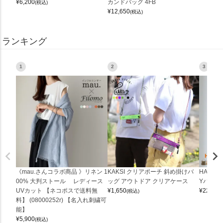
¥
6,200
カンドバッグ 4FB
(税込)
¥
12,650
(税込)
ランキング
1
2
3
《mau.さんコラボ商品 》リネン 1
KAKSI クリアポーチ 斜め掛けバ
HALEI
00% 大判ストール レディース
ッグ アウトドア クリアケース
Yバッグ 
UVカット 【ネコポスで送料無
¥
1,650
¥
22,000
(税込)
料】 (08000252r) 【名入れ刺繍可
能】
¥
5,900
(税込)