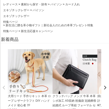
レディース
素材から探す・財布
パイソン
カード入れ
エキゾチックレザー
パイソン
エキゾチックレザー
特集ページ
新生活に贈る革小物ギフト｜新社会人のための本革プレゼント特集
特集ページ
新生活応援キャンペーン
新着商品
犬用リード 手作りキット 本革 ロ
クラッチバッグ メンズ 牛革 本革
掛け時計
ープ レザークラフト DIY ハンド
シボ加工 A5収納 祝儀袋 冠婚葬祭
計 (0900
メイド 初心者 7F
結婚式 ループ革紐 フォーマル セ
¥
7,150
(