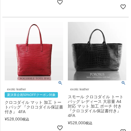
exotic leather
exotic leather
夏決算企画50%OFFクーポン対象
スモール クロコダイル トート
バッグ レディース 大容量 A4
クロコダイル マット 加工 トー
対応 マット 加工 ポーチ 付き
トバッグ 『クロコダイル保証書
『クロコダイル保証書付き』
付き』 4FA
4FA
¥
528,000
税込
¥
528,000
税込