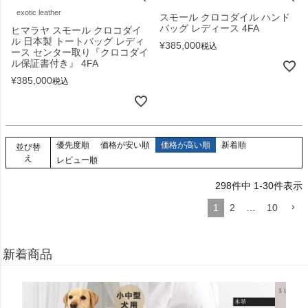
exotic leather
スモール クロコダイル ハンド
バッグ レディース 4FA
ヒマラヤ スモール クロコダイ
ル 日本製 トートバッグ レディ
¥
385,000
税込
ース センター取り『クロコダイ
ル保証書付き』 4FA
¥
385,000
税込
優先度順
価格が安い順
価格が高い順
新着順
並び替
え
レビュー順
298
件中
1
-
30
件表示
1
2
…
10
新着商品