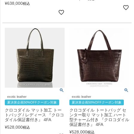
¥
638,000
税込
exotic leather
exotic leather
夏決算企画50%OFFクーポン対象
夏決算企画50%OFFクーポン対象
クロコダイル マット加工 トー
クロコダイル トートバッグ セ
トバッグ / レディース 『クロコ
ンター取り マット加工 ハート
ダイル保証書付き』 4FA
型チャーム付き 『クロコダイル
保証書付き』 4FA
¥
528,000
税込
¥
528,000
税込