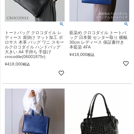
トートバッグ クロコダイル レ
藍染め クロコダイル トートバ
ディース 肩掛け マット加工 ポ
ッグ 日本製 センター取り 横幅
ロサス 本革 バッグ ワニ スモー
30cm レディース 保証書付き
ルクロコダイル ハンドバッグ
本藍染 4FA
大きい A4 手持ち 手提げ
¥
418,000
税込
crocodile(06001875r)
¥
418,000
税込