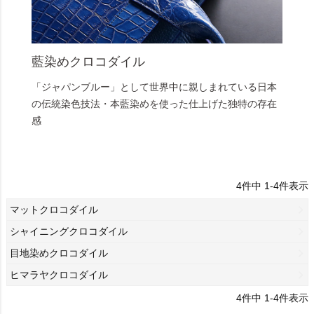
藍染めクロコダイル
「ジャパンブルー」として世界中に親しまれている日本
の伝統染色技法・本藍染めを使った仕上げた独特の存在
感
4
件中
1
-
4
件表示
マットクロコダイル
シャイニングクロコダイル
目地染めクロコダイル
ヒマラヤクロコダイル
4
件中
1
-
4
件表示