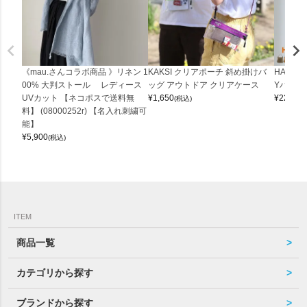
《mau.さんコラボ商品 》リネン 1
KAKSI クリアポーチ 斜め掛けバ
HALEI
00% 大判ストール レディース
ッグ アウトドア クリアケース
Yバッグ 
UVカット 【ネコポスで送料無
¥
1,650
¥
22,000
(税込)
料】 (08000252r) 【名入れ刺繍可
能】
¥
5,900
(税込)
ITEM
商品一覧
カテゴリから探す
ブランドから探す