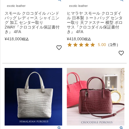
exotic leather
exotic leather
スモール クロコダイル ハンド
ヒマラヤ スモール クロコダイ
バッグ レディース シャイニン
ル 日本製 トートバッグ センタ
グ 加工 センター取り
ー取り 天ファスナー 横型 ポロ
2WAY『クロコダイル保証書付
サス『クロコダイル保証書付
き』 4FA
き』 4FA
¥
418,000
¥
418,000
税込
税込
5.00
（1件）