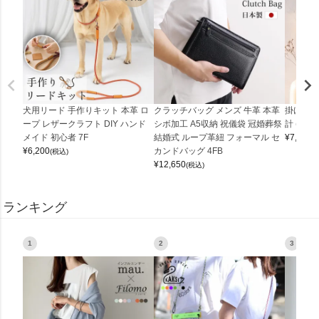
犬用リード 手作りキット 本革 ロ
クラッチバッグ メンズ 牛革 本革
掛け時計
ープ レザークラフト DIY ハンド
シボ加工 A5収納 祝儀袋 冠婚葬祭
計 (0900
メイド 初心者 7F
結婚式 ループ革紐 フォーマル セ
¥
7,150
(
¥
6,200
カンドバッグ 4FB
(税込)
¥
12,650
(税込)
ランキング
1
2
3