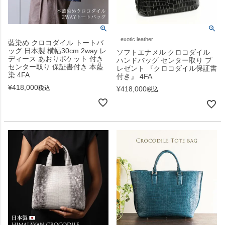
exotic leather
藍染め クロコダイル トートバ
ッグ 日本製 横幅30cm 2way レ
ソフトエナメル クロコダイル
ディース あおりポケット 付き
ハンドバッグ センター取り プ
センター取り 保証書付き 本藍
レゼント 『クロコダイル保証書
染 4FA
付き』 4FA
¥
418,000
税込
¥
418,000
税込