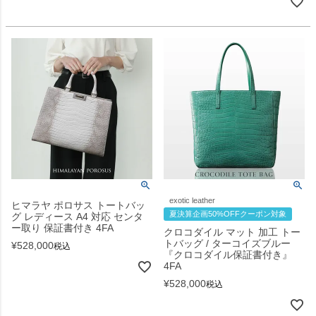
exotic leather
ヒマラヤ ポロサス トートバッ
夏決算企画50%OFFクーポン対象
グ レディース A4 対応 センタ
ー取り 保証書付き 4FA
クロコダイル マット 加工 トー
トバッグ / ターコイズブルー
¥
528,000
税込
『クロコダイル保証書付き』
4FA
¥
528,000
税込