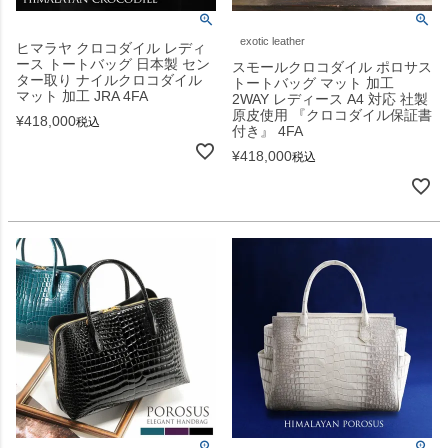
exotic leather
ヒマラヤ クロコダイル レディ
ース トートバッグ 日本製 セン
スモールクロコダイル ポロサス
ター取り ナイルクロコダイル
トートバッグ マット 加工
マット 加工 JRA 4FA
2WAY レディース A4 対応 社製
原皮使用 『クロコダイル保証書
¥
418,000
税込
付き』 4FA
¥
418,000
税込