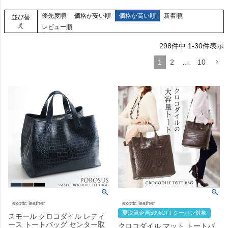
優先度順
価格が安い順
価格が高い順
新着順
並び替
え
レビュー順
298
件中
1
-
30
件表示
1
2
…
10
exotic leather
exotic leather
夏決算企画50%OFFクーポン対象
スモール クロコダイル レディ
ース トートバッグ センター取
クロコダイル マット トートバ