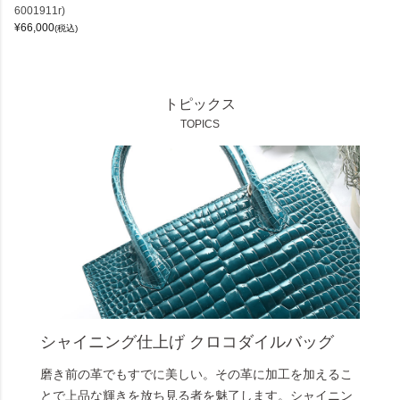
6001911r)
¥
66,000
(税込)
トピックス
TOPICS
シャイニング仕上げ クロコダイルバッグ
磨き前の革でもすでに美しい。その革に加工を加えるこ
とで上品な輝きを放ち見る者を魅了します。シャイニン