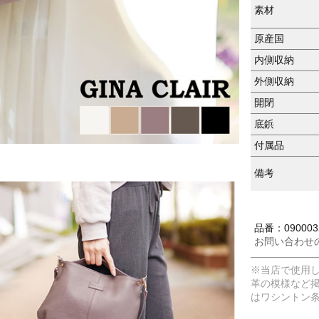
素材
原産国
内側収納
外側収納
開閉
底鋲
付属品
備考
品番：090003
お問い合わせ
※当店で使用
革の模様など
はワシントン