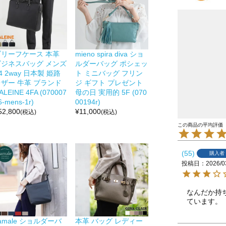
ブリーフケース 本革
mieno spira diva ショ
ビジネスバッグ メンズ
ルダーバッグ ポシェッ
4 2way 日本製 姫路
ト ミニバッグ フリン
レザー 牛革 ブランド
ジ ギフト プレゼント
ALEINE 4FA (070007
母の日 実用的 5F (070
6-mens-1r)
00194r)
52,800
¥
11,000
(税込)
(税込)
55
購入者
投稿日
2026/0
なんだか持
ています。
amale ショルダーバ
本革 バッグ レディー