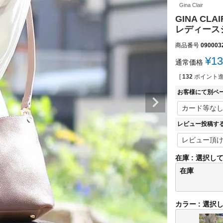
Gina Clair
GINA C
レディースショ
商品番号
090003
¥
13
通常価格
[
132
ポイント進
お客様にて別ペ
レビュー投稿す
在庫
選択し
在庫
カラー
選択