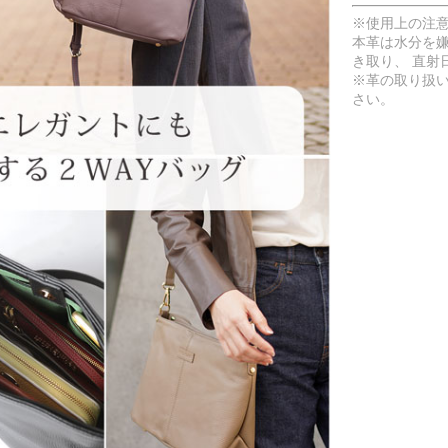
※使用上の注
本革は水分を
き取り、 直射
※革の取り扱
さい。