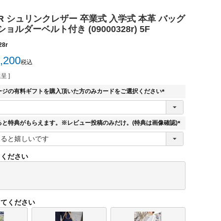
LAIR シュリンクレザー 卒業式 入学式 本革 バッグ
ルダーベルト付き (09000328r) 5F
28r
,200
税込
呈 ]
ージの有料ギフトを購入頂いた方のみカードをご選択ください
(
必
須
ると特典がもらえます。※レビュー投稿のみだけ。(特典は画像確認)
)
(
必
須
てください
)
してください