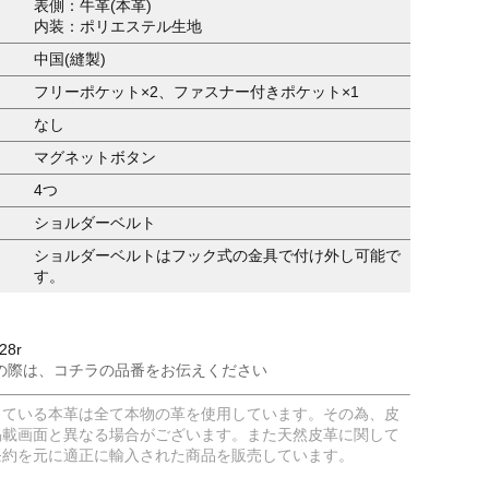
表側：牛革(本革)
内装：ポリエステル生地
中国(縫製)
フリーポケット×2、ファスナー付きポケット×1
なし
マグネットボタン
4つ
ショルダーベルト
ショルダーベルトはフック式の金具で付け外し可能で
す。
28r
の際は、コチラの品番をお伝えください
している本革は全て本物の革を使用しています。その為、皮
掲載画面と異なる場合がございます。また天然皮革に関して
条約を元に適正に輸入された商品を販売しています。