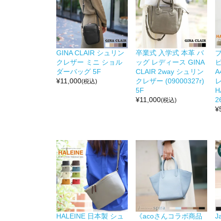
GINA CLAIR シュリン
卒業式 入学式 本革 バ
クレザー ミニ ショル
ッグ レディース GINA
ダーバッグ 5F
CLAIR 2way シュリン
A
¥
11,000
クレザー (09000327r)
(税込)
5F
H
¥
11,000
2
(税込)
¥
HALEINE 日本製 シュ
《acoさんコラボ商品
J