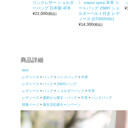
リンクレザー ショルダ
》 mieno spira 本革 ト
ッ
ーバッグ 日本製 4FB
ートバッグ 2WAY ショ
¥
¥
22,000
ルダーベルト付き レデ
(税込)
ィース (07000500r)
¥
14,300
(税込)
商品詳細
item
レディース
バッグ
ハンドバッグ
牛革
レディース
バッグ
2WAYバッグ
レディース
バッグ
ショルダーバッグ
牛革
レディース
素材から探す・バッグ
牛革
ハンドバッグ
特集ページ
新生活応援キャンペーン