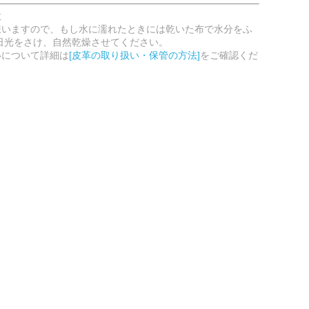
意
嫌いますので、もし水に濡れたときには乾いた布で水分をふ
日光をさけ、自然乾燥させてください。
いについて詳細は
[皮革の取り扱い・保管の方法]
をご確認くだ