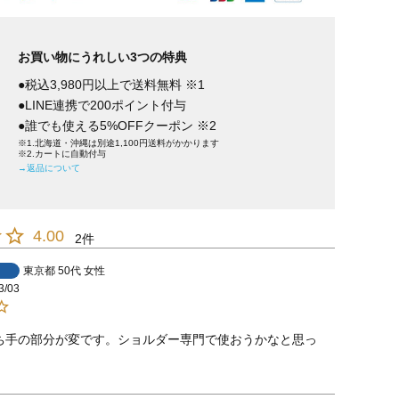
お買い物にうれしい3つの特典
●税込3,980円以上で送料無料 ※1
●LINE連携で200ポイント付与
●誰でも使える5%OFFクーポン ※2
※1.北海道・沖縄は別途1,100円送料がかかります
※2.カートに自動付与
→返品について
4.00
2
東京都
50代
女性
3/03
ち手の部分が変です。ショルダー専門で使おうかなと思っ