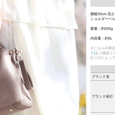
横幅30cm 高さ
ショルダーベルト
重量：約500g
内容量：約6L
※こちらの商
ド]
をご確認く
計り方によっ
ブランド名
ブランド紹介