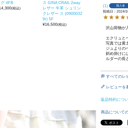
グ 4FB
ス GINA CRAIL 2way
1
購入者
14,300
レザー 牛革 シュリン
(税込)
投稿日
2024/1
クレザー ス (0900032
9r) 5F
¥
16,500
(税込)
沢山荷物が
エクリュと
写真では黄
ジュよりの
斜め掛けに
ルダーの長
すべてのレ
レビューを
返品特約につ
商品について