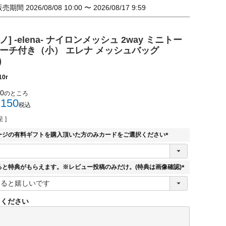
販売期間
2026/08/08 10:00
〜
2026/08/17 9:59
エノ] -elena- ナイロンメッシュ 2way ミニトー
ポーチ付き（小） エレナ メッシュバッグ
)
10r
00
のところ
,150
税込
 ]
ージの有料ギフトを購入頂いた方のみカードをご選択ください
(
必
須
ると特典がもらえます。※レビュー投稿のみだけ。(特典は画像確認)
)
(
必
須
てください
)