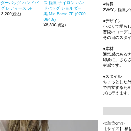
ルダーバッグ ハンドバ
ス 軽量 ナイロン ハン
●特長
グ レディース 5F
ドバッグ ショルダー
2WAY／軽量
13,200
黒 Mia Borsa 7F (0700
(税込)
0643r)
●デザイン
¥
8,800
(税込)
小ぶりで愛ら
普段のコーデに
その日のスタ
●素材
通気感のある
印象に。さら
材感です。
●スタイル
ちょっとした
で自立するた
ズに行えます
≪単位cm≫
【サイズ】 横