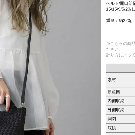
ベルト/開口部
15/15/9/5/20/
重量：約220g
※こちらの商
ださい。
計り方によっ
素材
原産国
内側収納
外側収納
開閉
底鋲