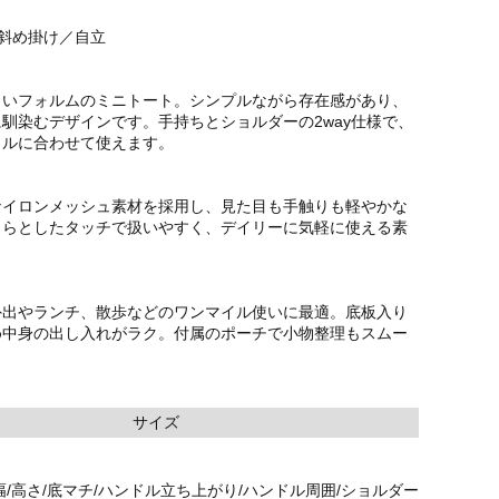
／斜め掛け／自立
しいフォルムのミニトート。シンプルながら存在感があり、
馴染むデザインです。手持ちとショルダーの2way仕様で、
イルに合わせて使えます。
ナイロンメッシュ素材を採用し、見た目も手触りも軽やかな
さらとしたタッチで扱いやすく、デイリーに気軽に使える素
外出やランチ、散歩などのワンマイル使いに最適。底板入り
め中身の出し入れがラク。付属のポーチで小物整理もスムー
。
サイズ
幅/高さ/底マチ/ハンドル立ち上がり/ハンドル周囲/ショルダー