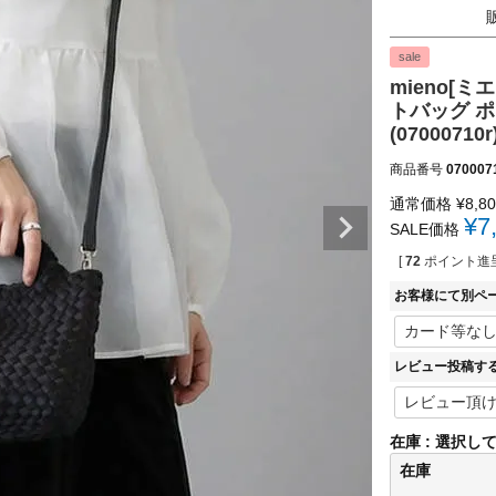
sale
mieno[ミ
トバッグ 
(07000710r
商品番号
070007
通常価格
¥
8,8
¥
7
SALE価格
[
72
ポイント進呈
お客様にて別ペ
レビュー投稿す
在庫
選択し
在庫