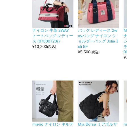
ナイロン 牛革 2WAY
バッグ レディース 2w
M
トートバッグ レディー
ayバッグ ナイロン シ
ス (07000720r)
ョルダーバッグ Jolie J
¥
13,200
oli 5F
チ
(税込)
¥
5,500
0
(税込)
¥
mieno ナイロン キルテ
Mia Borsa ミアボルサ
m