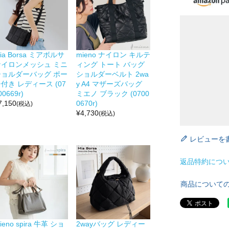
ia Borsa ミアボルサ
mieno ナイロン キルテ
ナイロンメッシュ ミニ
ィング トート バッグ
ショルダーバッグ ポー
ショルダーベルト 2wa
付き レディース (07
y A4 マザーズバッグ
00669r)
ミエノ ブラック (0700
7,150
0670r)
(税込)
¥
4,730
(税込)
レビューを
返品特約につ
商品について
ieno spira 牛革 ショ
2wayバッグ レディー