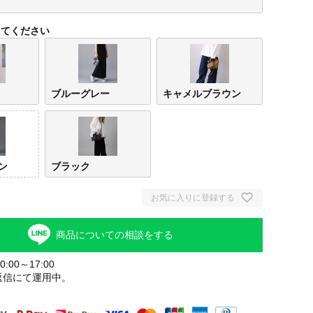
してください
ブルーグレー
キャメルブラウン
ン
ブラック
アイ
お気に入りに登録する
商品についての相談をする
:00～17:00
返信にて運用中。