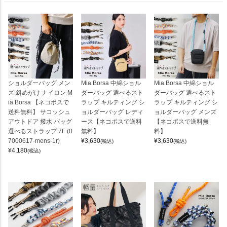
ショルダーバッグ メン
Mia Borsa 中綿ショル
Mia Borsa 中綿ショル
ズ 斜めがけ ナイロン M
ダーバッグ 選べるスト
ダーバッグ 選べるスト
ia Borsa 【ネコポスで
ラップ キルティング シ
ラップ キルティング シ
送料無料】 サコッシュ
ョルダーバッグ レディ
ョルダーバッグ メンズ
アウトドア 撥水 バッグ
ース【ネコポスで送料
【ネコポスで送料無
選べるストラップ 7F (0
無料】
料】
7000617-mens-1r)
¥
3,630
¥
3,630
(税込)
(税込)
¥
4,180
(税込)