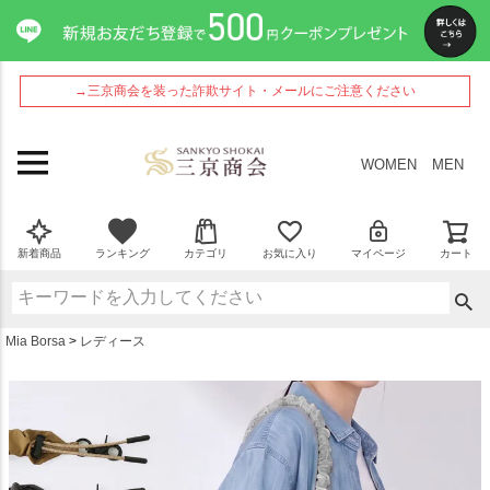
ペー
ジト
ップ
へ
→三京商会を装った詐欺サイト・メールにご注意ください
WOMEN
MEN
新着商品
ランキング
カテゴリ
お気に入り
マイページ
カート
Mia Borsa
レディース