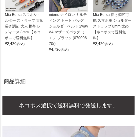
Mia Borsa スマホショ
mieno ナイロン キルテ
Mia Borsa 長さ調節可
ルダー ストラップ 太め
ィング トート バッグ
能 スマホ用 ショルダー
長さ調節 大人 携帯 レ
ショルダーベルト 2way
ストラップ 8mm 太め
ディース 8mm 【ネコ
A4 マザーズバッグ ミ
【ネコポスで送料無
ポスで送料無料】
エノ ブラック (070006
料】
¥
2,420
70r)
¥
2,420
(税込)
(税込)
¥
4,730
(税込)
商品詳細
ネコポス選択で送料無料で発送します。