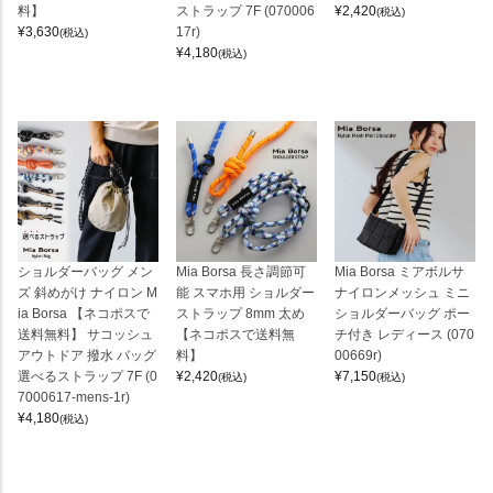
料】
ストラップ 7F (070006
¥
2,420
(税込)
¥
3,630
17r)
(税込)
¥
4,180
(税込)
ショルダーバッグ メン
Mia Borsa 長さ調節可
Mia Borsa ミアボルサ
ズ 斜めがけ ナイロン M
能 スマホ用 ショルダー
ナイロンメッシュ ミニ
ia Borsa 【ネコポスで
ストラップ 8mm 太め
ショルダーバッグ ポー
送料無料】 サコッシュ
【ネコポスで送料無
チ付き レディース (070
アウトドア 撥水 バッグ
料】
00669r)
選べるストラップ 7F (0
¥
2,420
¥
7,150
(税込)
(税込)
7000617-mens-1r)
¥
4,180
(税込)