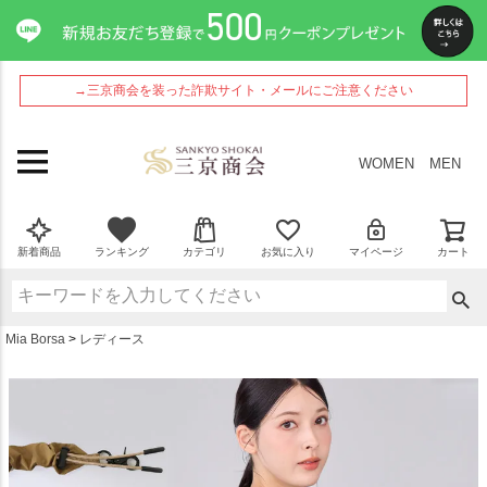
ペー
ジト
ップ
へ
→三京商会を装った詐欺サイト・メールにご注意ください
WOMEN
MEN
新着商品
ランキング
カテゴリ
お気に入り
マイページ
カート
Mia Borsa
レディース