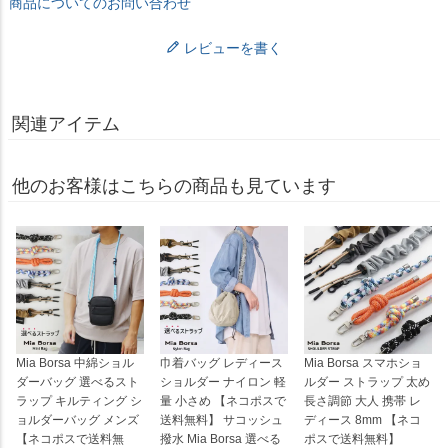
商品についてのお問い合わせ
レビューを書く
関連アイテム
他のお客様はこちらの商品も見ています
Mia Borsa 中綿ショル
巾着バッグ レディース
Mia Borsa スマホショ
ダーバッグ 選べるスト
ショルダー ナイロン 軽
ルダー ストラップ 太め
ラップ キルティング シ
量 小さめ 【ネコポスで
長さ調節 大人 携帯 レ
ョルダーバッグ メンズ
送料無料】 サコッシュ
ディース 8mm 【ネコ
【ネコポスで送料無
撥水 Mia Borsa 選べる
ポスで送料無料】