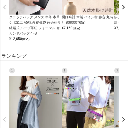
クラッチバッグ メンズ 牛革 本革
掛け時計 木製 パイン材 静音 丸時
掛け時計
シボ加工 A5収納 祝儀袋 冠婚葬祭
計 (09000765r)
計 (0900
結婚式 ループ革紐 フォーマル セ
¥
7,150
¥
7,150
(税込)
(
カンドバッグ 4FB
¥
12,650
(税込)
ランキング
1
2
3