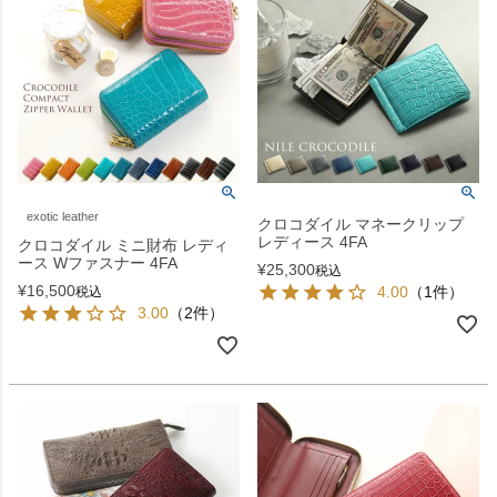
exotic leather
クロコダイル マネークリップ
レディース 4FA
クロコダイル ミニ財布 レディ
ース Wファスナー 4FA
¥
25,300
税込
¥
16,500
4.00
（1件）
税込
3.00
（2件）