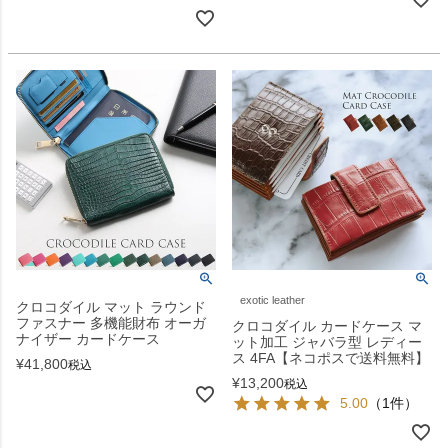
exotic leather
クロコダイル マット ラウンド
ファスナー 多機能財布 オーガ
クロコダイル カードケース マ
ナイザー カードケース
ット加工 ジャバラ型 レディー
ス 4FA【ネコポスで送料無料】
¥
41,800
税込
¥
13,200
税込
5.00
（1件）