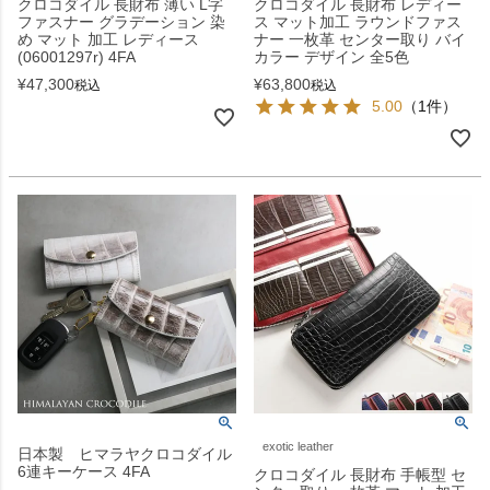
クロコダイル 長財布 薄い L字
クロコダイル 長財布 レディー
ファスナー グラデーション 染
ス マット加工 ラウンドファス
め マット 加工 レディース
ナー 一枚革 センター取り バイ
(06001297r) 4FA
カラー デザイン 全5色
¥
47,300
¥
63,800
税込
税込
5.00
（1件）
exotic leather
日本製 ヒマラヤクロコダイル
6連キーケース 4FA
クロコダイル 長財布 手帳型 セ