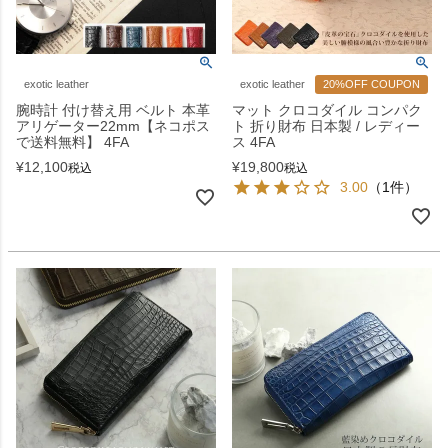
exotic leather
exotic leather
20%OFF COUPON
腕時計 付け替え用 ベルト 本革
マット クロコダイル コンパク
アリゲーター22mm【ネコポス
ト 折り財布 日本製 / レディー
で送料無料】 4FA
ス 4FA
¥
12,100
¥
19,800
税込
税込
3.00
（1件）