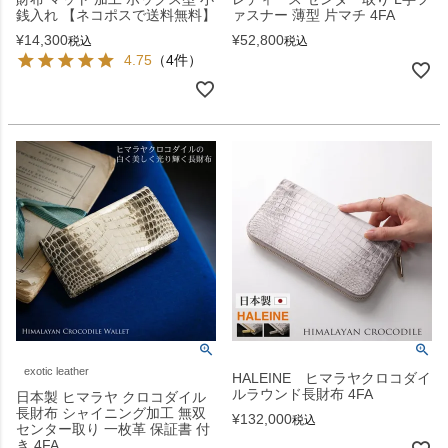
銭入れ 【ネコポスで送料無料】
ァスナー 薄型 片マチ 4FA
¥
14,300
¥
52,800
税込
税込
4.75
（4件）
exotic leather
HALEINE ヒマラヤクロコダイ
ルラウンド長財布 4FA
日本製 ヒマラヤ クロコダイル
長財布 シャイニング加工 無双
¥
132,000
税込
センター取り 一枚革 保証書 付
き 4FA