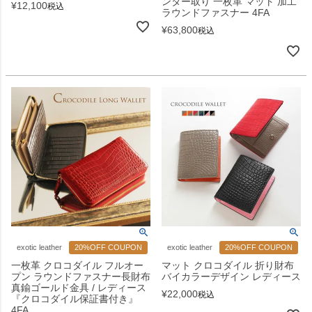
ンター取り 一枚革 マット 加工
¥
12,100
税込
ラウンドファスナー 4FA
¥
63,800
税込
exotic leather
20%OFF COUPON
exotic leather
20%OFF COUPON
一枚革 クロコダイル フルオー
マット クロコダイル 折り財布
プン ラウンドファスナー長財布
バイカラーデザイン レディース
真鍮ゴールド金具 / レディース
¥
22,000
税込
『クロコダイル保証書付き』
4FA