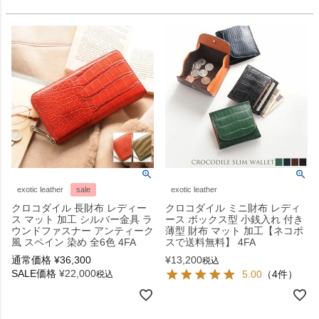
exotic leather
sale
exotic leather
クロコダイル 長財布 レディー
クロコダイル ミニ財布 レディ
ス マット 加工 シルバー金具 ラ
ース ボックス型 小銭入れ 付き
ウンドファスナー アンティーク
薄型 財布 マット 加工【ネコポ
風 スペイン 染め 全6色 4FA
スで送料無料】 4FA
通常価格
¥
36,300
¥
13,200
税込
SALE価格
¥
22,000
5.00
（4件）
税込