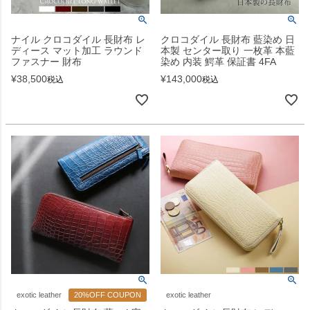
ナイル クロコダイル 長財布 レ
クロコダイル 長財布 藍染め 日
ディース マット加工 ラウンド
本製 センター取り 一枚革 本藍
ファスナー 財布
染め 内装 鰐革 保証書 4FA
¥
38,500
¥
143,000
税込
税込
exotic leather
20%OFF COUPON
exotic leather