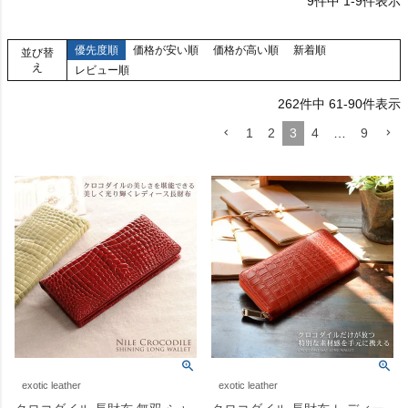
9
件中
1
-
9
件表示
優先度順
価格が安い順
価格が高い順
新着順
並び替
え
レビュー順
262
件中
61
-
90
件表示
1
2
3
4
…
9
exotic leather
exotic leather