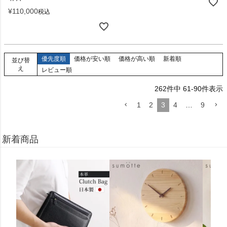
¥
110,000
税込
優先度順
価格が安い順
価格が高い順
新着順
並び替
え
レビュー順
262
件中
61
-
90
件表示
1
2
3
4
…
9
新着商品