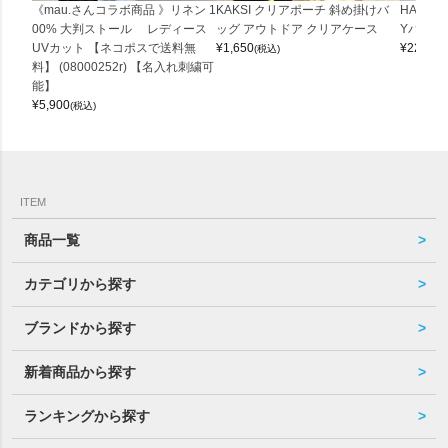
《mau.さんコラボ商品 》リネン 1
KAKSI クリアポーチ 斜め掛けバ
HALEI
00% 大判ストール レディース
ッグ アウトドア クリアケース
Yバッグ 
UVカット 【ネコポスで送料無
¥
1,650
¥
22,000
(税込)
料】 (08000252r) 【名入れ刺繍可
能】
¥
5,900
(税込)
ITEM
商品一覧
カテゴリから探す
ブランドから探す
新着商品から探す
ランキングから探す