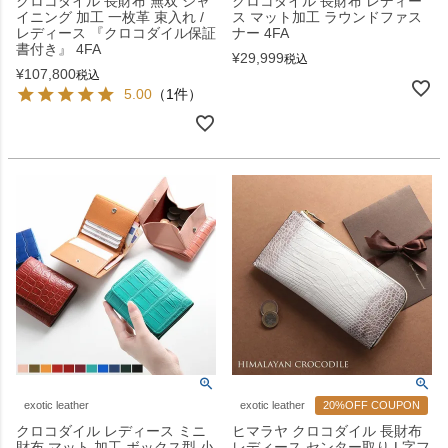
クロコダイル 長財布 無双 シャ
クロコダイル 長財布 レディー
イニング 加工 一枚革 束入れ /
ス マット加工 ラウンドファス
レディース 『クロコダイル保証
ナー 4FA
書付き』 4FA
¥
29,999
税込
¥
107,800
税込
5.00
（1件）
exotic leather
exotic leather
20%OFF COUPON
クロコダイル レディース ミニ
ヒマラヤ クロコダイル 長財布
財布 マット 加工 ボックス型 小
レディース センター取り L字フ