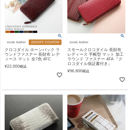
exotic leather
20%OFF COUPON
exotic leather
クロコダイル ホーンバック ラ
スモールクロコダイル 長財布
ウンドファスナー 長財布 レデ
レディース 手帳型 マット 加工
ィース マット 全7色 4FC
ラウンド ファスナー 4FA 『ク
ロコダイル保証書付き』
¥
22,000
税込
¥
96,800
税込