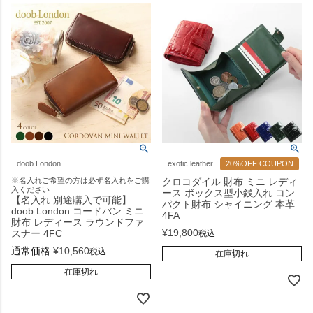
doob London
exotic leather
20%OFF COUPON
※名入れご希望の方は必ず名入れをご購
クロコダイル 財布 ミニ レディ
入ください
ース ボックス型小銭入れ コン
【名入れ 別途購入で可能】
パクト財布 シャイニング 本革
doob London コードバン ミニ
4FA
財布 レディース ラウンドファ
¥
19,800
スナー 4FC
税込
通常価格
¥
10,560
税込
在庫切れ
在庫切れ