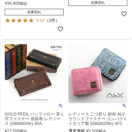
在庫切れ
¥
96,800
税込
在庫切れ
5.00
（1件）
GOLD PFEIL バッファロー 革 L
レディース 二つ折り 財布 ALV
字ファスナー 長財布 レディー
ラウンドファスナー コンパクト
ス (09000049r) 4FA
イタリア製 (09000206r) 4FC
¥
27,500
通常価格
¥
5,500
税込
税込