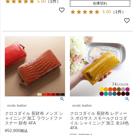
5.00
（1件）
在庫切れ
5.00
（1件）
exotic leather
exotic leather
クロコダイル 長財布 メンズ シ
クロコダイル 長財布 レディー
ャイニング 加工 ラウンドファ
ス ポロサス スモールクロコダ
スナー 財布 4FA
イル シャイニング 加工 全14色
4FA
¥
52,800
税込