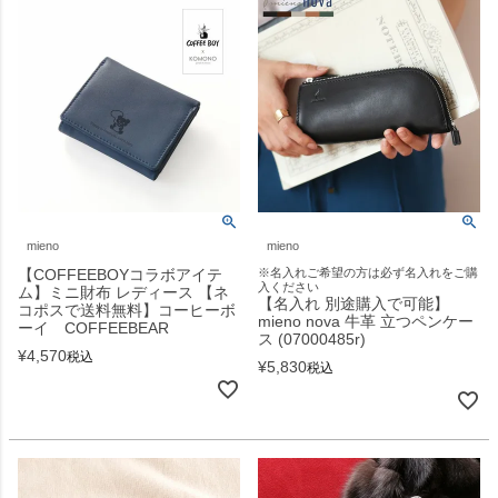
mieno
mieno
【COFFEEBOYコラボアイテ
※名入れご希望の方は必ず名入れをご購
入ください
ム】ミニ財布 レディース 【ネ
【名入れ 別途購入で可能】
コポスで送料無料】コーヒーボ
mieno nova 牛革 立つペンケー
ーイ COFFEEBEAR
ス (07000485r)
¥
4,570
税込
¥
5,830
税込