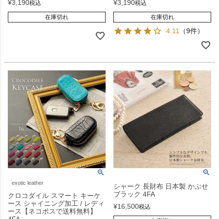
¥
3,190
¥
3,190
税込
税込
在庫切れ
在庫切れ
4.11
（9件）
exotic leather
シャーク 長財布 日本製 かぶせ
ブラック 4FA
クロコダイル スマート キーケ
ース シャイニング加工 / レディ
¥
16,500
税込
ース【ネコポスで送料無料】