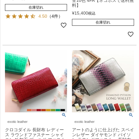
全10色 4FA【ネコポスで送料無
料】
在庫切れ
¥
15,400
税込
4.50
（4件）
在庫切れ
exotic leather
exotic leather
クロコダイル 長財布 レディー
アートのように仕上げた スペイ
ス ラウンドファスナー シャイ
ンレザー ダイヤモンド パイソ