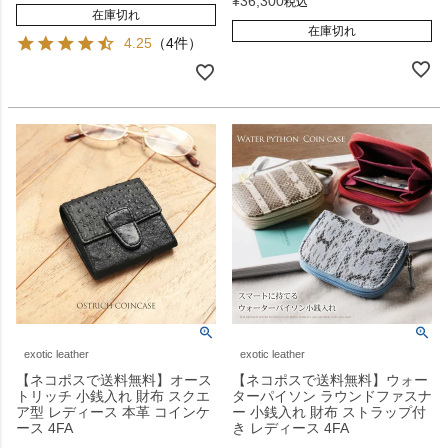
¥
36,300
税込
在庫切れ
在庫切れ
4.25
（4件）
exotic leather
exotic leather
【ネコポスで送料無料】オース
【ネコポスで送料無料】ウォー
トリッチ 小銭入れ 財布 スクエ
ターパイソン ラウンドファスナ
ア型 レディース 本革 コインケ
ー 小銭入れ 財布 ストラップ付
ース 4FA
き レディース 4FA