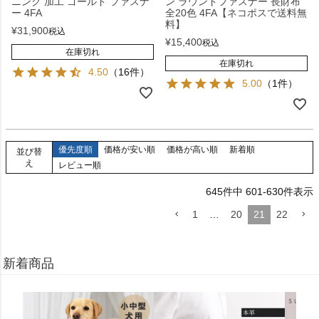
ニング 加工 ゴールド ファスナ
ン ラウンドファスナー 長財布
ー 4FA
全20色 4FA【ネコポスで送料無
料】
¥
31,900
税込
¥
15,400
税込
在庫切れ
在庫切れ
4.50
（16件）
5.00
（1件）
優先度順
価格が安い順
価格が高い順
新着順
並び替
え
レビュー順
645
件中
601
-
630
件表示
1
…
20
21
22
新着商品