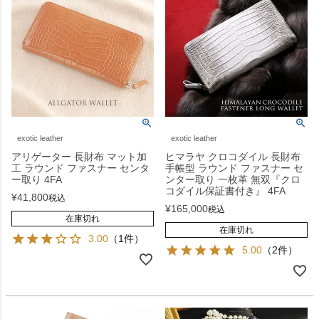
exotic leather
exotic leather
アリゲーター 長財布 マット加
ヒマラヤ クロコダイル 長財布
工 ラウンド ファスナー センタ
手帳型 ラウンド ファスナー セ
ー取り 4FA
ンター取り 一枚革 無双『クロ
コダイル保証書付き』 4FA
¥
41,800
税込
¥
165,000
税込
在庫切れ
在庫切れ
3.00
（1件）
5.00
（2件）