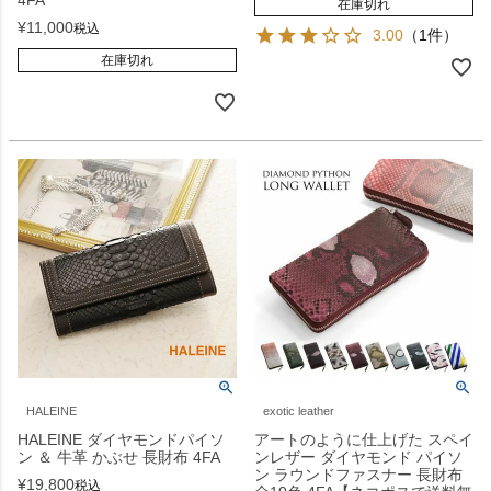
4FA
在庫切れ
¥
11,000
税込
3.00
（1件）
在庫切れ
HALEINE
exotic leather
HALEINE ダイヤモンドパイソ
アートのように仕上げた スペイ
ン ＆ 牛革 かぶせ 長財布 4FA
ンレザー ダイヤモンド パイソ
ン ラウンドファスナー 長財布
¥
19,800
税込