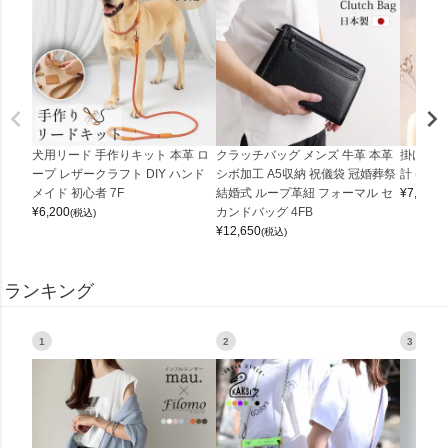
犬用リード 手作りキット 本革 ロ
クラッチバッグ メンズ 牛革 本革
掛け時計
ープ レザークラフト DIY ハンド
シボ加工 A5収納 祝儀袋 冠婚葬祭
計 (0900
メイド 初心者 7F
結婚式 ループ革紐 フォーマル セ
¥
7,150
(
¥
6,200
カンドバッグ 4FB
(税込)
¥
12,650
(税込)
ランキング
1
2
3