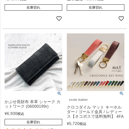
在庫切れ
在庫切れ
exotic leather
かぶせ長財布 本革 シャーク カ
ットワーク (06000199r)
クロコダイル マット キーホル
ダー / ゴールド金具 / レディー
¥
6,930
税込
ス【ネコポスで送料無料】 4FA
在庫切れ
¥
5,720
税込