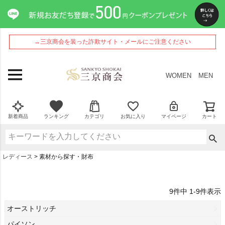
→三京商会を装った詐欺サイト・メールにご注意ください
WOMEN
MEN
新着商品
ランキング
カテゴリ
お気に入り
マイページ
カート
レディース
素材から探す・財布
9
件中
1
-
9
件表示
オーストリッチ
パイソン