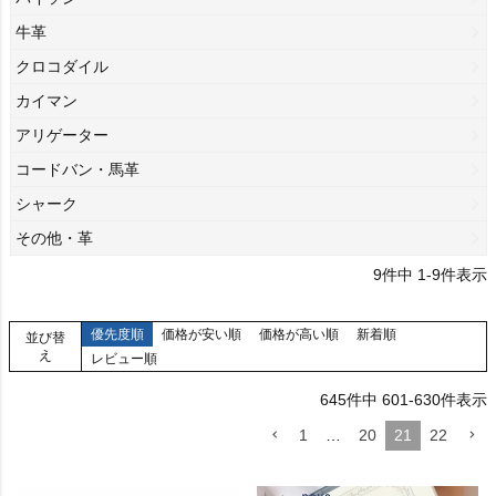
牛革
クロコダイル
カイマン
アリゲーター
コードバン・馬革
シャーク
その他・革
9
件中
1
-
9
件表示
優先度順
価格が安い順
価格が高い順
新着順
並び替
え
レビュー順
645
件中
601
-
630
件表示
1
…
20
21
22