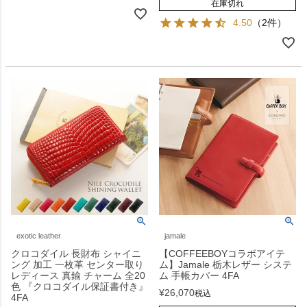
在庫切れ
4.50
（2件）
exotic leather
jamale
クロコダイル 長財布 シャイニ
【COFFEEBOYコラボアイテ
ング 加工 一枚革 センター取り
ム】Jamale 栃木レザー システ
レディース 真鍮 チャーム 全20
ム 手帳カバー 4FA
色 『クロコダイル保証書付き』
¥
26,070
税込
4FA