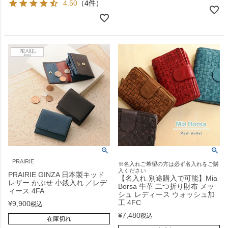
4.50
（4件）
PRAIRIE
※名入れご希望の方は必ず名入れをご購
入ください
PRAIRIE GINZA 日本製キッド
【名入れ 別途購入で可能】Mia
レザー かぶせ 小銭入れ ／レデ
Borsa 牛革 二つ折り財布 メッ
ィース 4FA
シュ レディース ウォッシュ加
工 4FC
¥
9,900
税込
¥
7,480
税込
在庫切れ