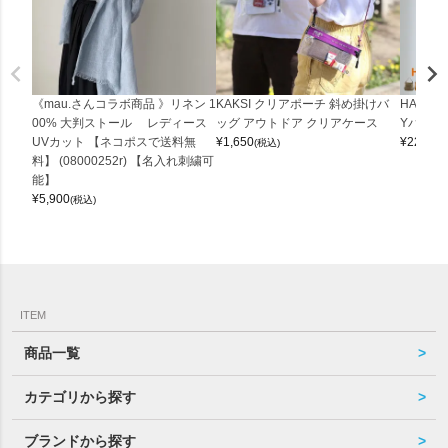
《mau.さんコラボ商品 》リネン 1
KAKSI クリアポーチ 斜め掛けバ
HALEI
00% 大判ストール レディース
ッグ アウトドア クリアケース
Yバッグ 
UVカット 【ネコポスで送料無
¥
1,650
¥
22,000
(税込)
料】 (08000252r) 【名入れ刺繍可
能】
¥
5,900
(税込)
ITEM
商品一覧
カテゴリから探す
ブランドから探す