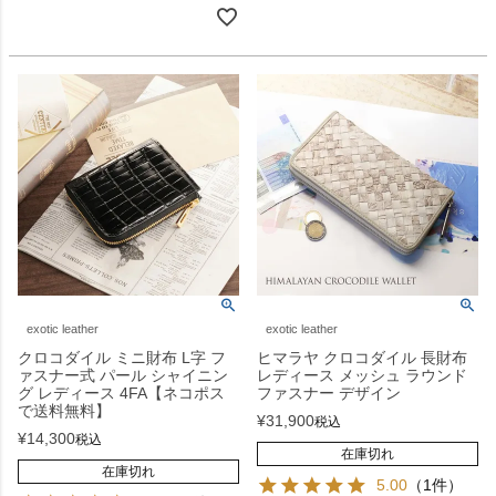
exotic leather
exotic leather
クロコダイル ミニ財布 L字 フ
ヒマラヤ クロコダイル 長財布
ァスナー式 パール シャイニン
レディース メッシュ ラウンド
グ レディース 4FA【ネコポス
ファスナー デザイン
で送料無料】
¥
31,900
税込
¥
14,300
税込
在庫切れ
在庫切れ
5.00
（1件）