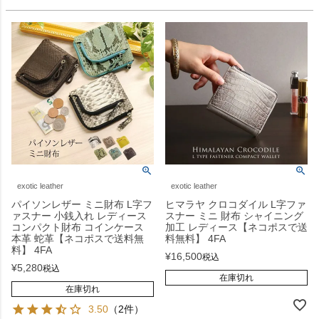
exotic leather
exotic leather
パイソンレザー ミニ財布 L字フ
ヒマラヤ クロコダイル L字ファ
ァスナー 小銭入れ レディース
スナー ミニ 財布 シャイニング
コンパクト財布 コインケース
加工 レディース【ネコポスで送
本革 蛇革【ネコポスで送料無
料無料】 4FA
料】 4FA
¥
16,500
税込
¥
5,280
税込
在庫切れ
在庫切れ
3.50
（2件）