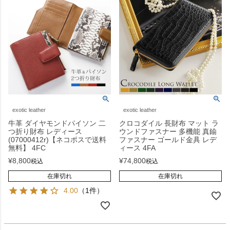
exotic leather
exotic leather
牛革 ダイヤモンドパイソン 二
クロコダイル 長財布 マット ラ
つ折り財布 レディース
ウンドファスナー 多機能 真鍮
(07000412r)【ネコポスで送料
ファスナー ゴールド金具 レデ
無料】 4FC
ィース 4FA
¥
8,800
¥
74,800
税込
税込
在庫切れ
在庫切れ
4.00
（1件）