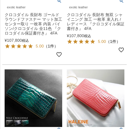
exotic leather
exotic leather
クロコダイル 長財布 ゴールド
クロコダイル 長財布 無双 シャ
ラウンドファスナー マット加工
イニング 加工 一枚革 束入れ /
センター取り 一枚革 内装 パイ
レディース 『クロコダイル保証
ソン/クロコダイル 全11色 『ク
書付き』 4FA
ロコダイル保証書付き』 4FA
¥
107,800
税込
¥
107,800
税込
5.00
（1件）
5.00
（1件）