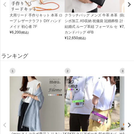
犬用リード 手作りキット 本革 ロ
クラッチバッグ メンズ 牛革 本革
掛け時計
ープ レザークラフト DIY ハンド
シボ加工 A5収納 祝儀袋 冠婚葬祭
計 (0900
メイド 初心者 7F
結婚式 ループ革紐 フォーマル セ
¥
7,150
(
¥
6,200
カンドバッグ 4FB
(税込)
¥
12,650
(税込)
ランキング
1
2
3