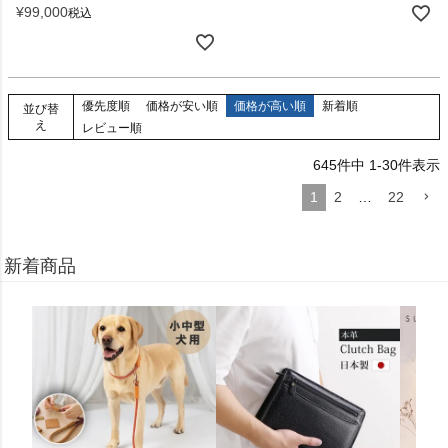
¥
99,000
税込
優先度順
価格が安い順
価格が高い順
新着順
並び替
え
レビュー順
645
件中
1
-
30
件表示
1
2
…
22
新着商品