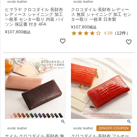
exotic leather
exotic leather
ヒマラヤ クロコダイル 長財布
クロコダイル 長財布 レディー
レディース シャイニング 加工
ス 無双 シャイニング 加工 セン
一枚革 センター取り 内装 パイ
ター取り 一枚革 日本製
ソン 保証書 付き 4FA
¥
107,800
税込
¥
107,800
税込
4.08
（12件）
exotic leather
exotic leather
20%OFF COUPON
ナイル クロコダイル 長財布 無
クロコダイル 長財布 フルオー