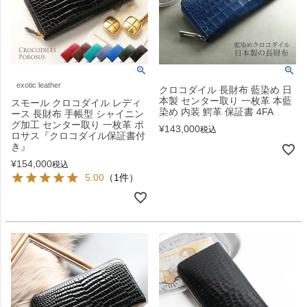
exotic leather
クロコダイル 長財布 藍染め 日
本製 センター取り 一枚革 本藍
スモール クロコダイル レディ
染め 内装 鰐革 保証書 4FA
ース 長財布 手帳型 シャイニン
グ加工 センター取り 一枚革 ポ
¥
143,000
税込
ロサス『クロコダイル保証書付
き』
¥
154,000
税込
5.00
（1件）