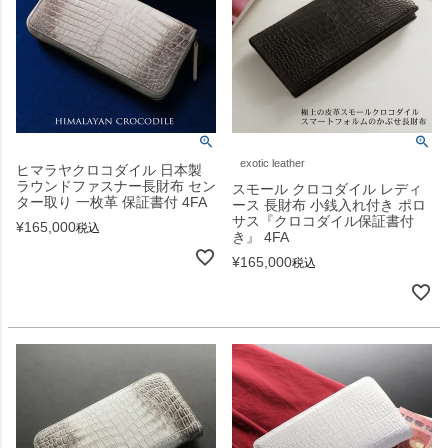
exotic leather
ヒマラヤクロコダイル 日本製
ラウンドファスナー長財布 セン
スモール クロコダイル レディ
ター取り 一枚革 保証書付 4FA
ース 長財布 小銭入れ付き ポロ
サス『クロコダイル保証書付
¥
165,000
税込
き』 4FA
¥
165,000
税込