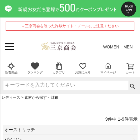
→三京商会を装った詐欺サイト・メールにご注意ください
WOMEN
MEN
新着商品
ランキング
カテゴリ
お気に入り
マイページ
カート
レディース
素材から探す・財布
9
件中
1
-
9
件表示
オーストリッチ
パイソン