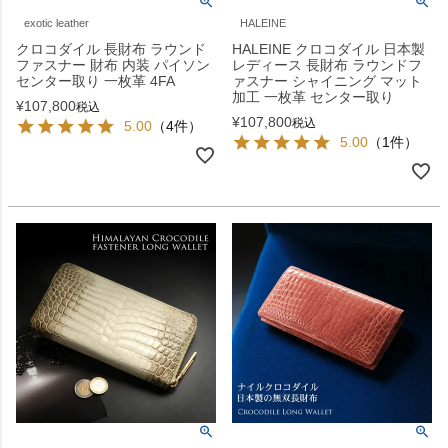
exotic leather
HALEINE
クロコダイル 長財布 ラウンド
HALEINE クロコダイル 日本製
ファスナー 財布 内装 パイソン
レディース 長財布 ラウンドフ
センター取り 一枚革 4FA
ァスナー シャイニング マット
加工 一枚革 センター取り
¥
107,800
税込
¥
107,800
税込
5.00
（4件）
5.00
（1件）