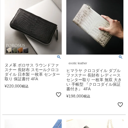
exotic leather
ヌメ革 ポロサス ラウンドファ
スナー 長財布 スモールクロコ
ヒマラヤ クロコダイル ダブル
ダイル 日本製 一枚革 センター
ファスナー 長財布 レディース
取り 保証書付 4FA
センター取り 一枚革 無双 大き
い 手帳型 『クロコダイル保証
¥
220,000
税込
書付き』 4FA
¥
198,000
税込