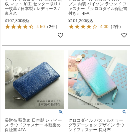
双 マット 加工 センター取り /
プン 内装 パイソン ラウンド フ
一枚革 / 日本製 / レディース /
ァスナー 『クロコダイル保証書
束入れ
付き』 4FA
¥
107,800
¥
101,200
税込
税込
4.50
（2件）
4.00
（2件）
長財布 藍染め 日本製 レディー
クロコダイル パステルカラー
ス ラウドファスナー 本藍染め
グラデーション デザイン ラウ
保証書 4FA
ンドファスナー 長財布