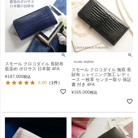
exotic leather
スモール クロコダイル 長財布
藍染め ポロサス 日本製 4FA
スモール クロコダイル 無双 長
財布 シャイニング加工 レディ
¥
187,000
税込
ース 一枚革 センター取り 保証
5.00
（1件）
書 付き 4FA
¥
165,000
税込