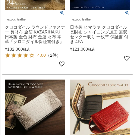
exotic leather
exotic leather
クロコダイル ラウンドファスナ
日本製 ヒマラヤ クロコダイル
ー 長財布 金箔 KAZARIHAKU
長財布 シャイニング加工 無双
日本製 金色 財布 金運 財布 本
センター取り 一枚革 保証書 付
革『クロコダイル保証書付き』
き 4FA
¥
132,000
¥
121,000
税込
税込
4.00
（2件）