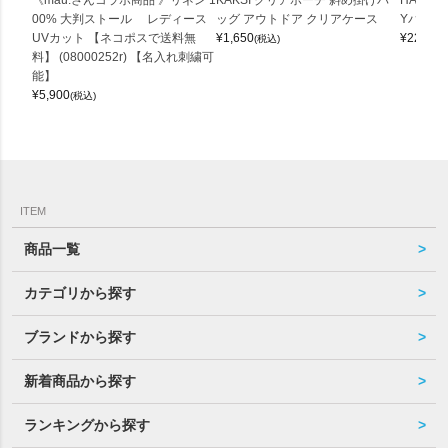
《mau.さんコラボ商品 》リネン 1
KAKSI クリアポーチ 斜め掛けバ
HALEI
00% 大判ストール レディース
ッグ アウトドア クリアケース
Yバッグ 
UVカット 【ネコポスで送料無
¥
1,650
¥
22,000
(税込)
料】 (08000252r) 【名入れ刺繍可
能】
¥
5,900
(税込)
ITEM
商品一覧
カテゴリから探す
ブランドから探す
新着商品から探す
ランキングから探す