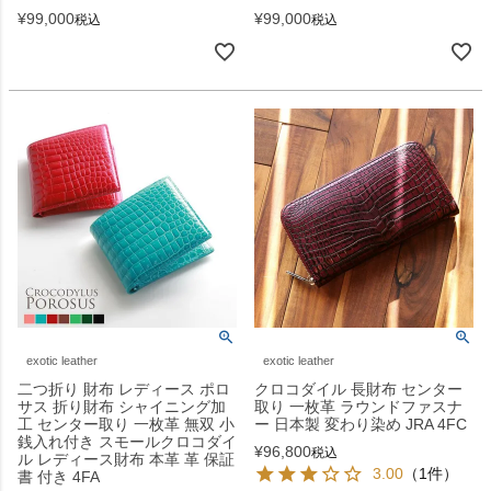
¥
99,000
¥
99,000
税込
税込
exotic leather
exotic leather
二つ折り 財布 レディース ポロ
クロコダイル 長財布 センター
サス 折り財布 シャイニング加
取り 一枚革 ラウンドファスナ
工 センター取り 一枚革 無双 小
ー 日本製 変わり染め JRA 4FC
銭入れ付き スモールクロコダイ
¥
96,800
税込
ル レディース財布 本革 革 保証
3.00
（1件）
書 付き 4FA