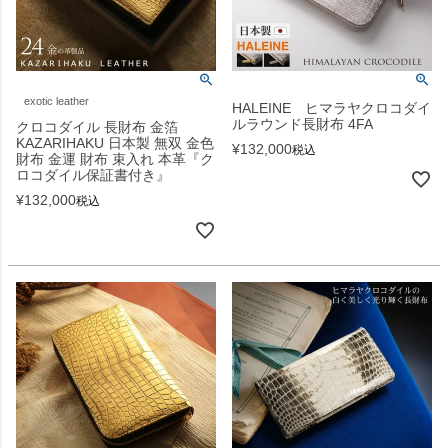
exotic leather
HALEINE ヒマラヤクロコダイ
ルラウンド長財布 4FA
クロコダイル 長財布 金箔
KAZARIHAKU 日本製 無双 金色
¥
132,000
税込
財布 金運 財布 束入れ 本革『ク
ロコダイル保証書付き』
¥
132,000
税込