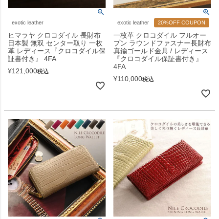
exotic leather
exotic leather
20%OFF COUPON
ヒマラヤ クロコダイル 長財布
一枚革 クロコダイル フルオー
日本製 無双 センター取り 一枚
プン ラウンドファスナー長財布
革 レディース『クロコダイル保
真鍮ゴールド金具 / レディース
証書付き』 4FA
『クロコダイル保証書付き』
4FA
¥
121,000
税込
¥
110,000
税込