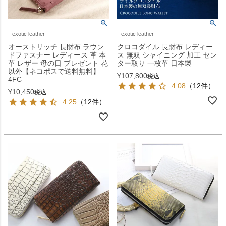
exotic leather
exotic leather
オーストリッチ 長財布 ラウン
クロコダイル 長財布 レディー
ドファスナー レディース 革 本
ス 無双 シャイニング 加工 セン
革 レザー 母の日 プレゼント 花
ター取り 一枚革 日本製
以外【ネコポスで送料無料】
¥
107,800
税込
4FC
4.08
（12件）
¥
10,450
税込
4.25
（12件）