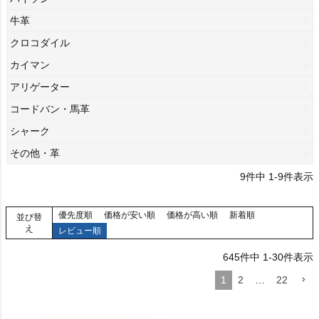
牛革
クロコダイル
カイマン
アリゲーター
コードバン・馬革
シャーク
その他・革
9
件中
1
-
9
件表示
優先度順
価格が安い順
価格が高い順
新着順
並び替
え
レビュー順
645
件中
1
-
30
件表示
1
2
…
22