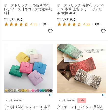
オーストリッチ 二つ折り財布
オーストリッチ 長財布 レディ
レディース【ネコポスで送料無
ース 本革 上質 レザー かぶせ
料】
革 女性 4FA
¥
14,300
¥
17,600
税込
税込
4.33
（9件）
4.22
（9件）
exotic leather
exotic leather
sale
二つ折り財布 レディース 本革
ダイヤモンド パイソン 長財布