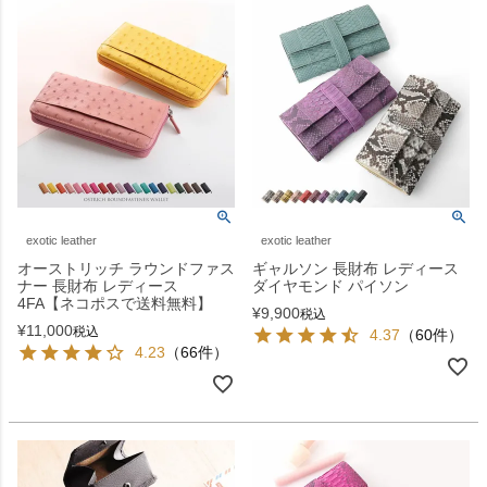
exotic leather
exotic leather
オーストリッチ ラウンドファス
ギャルソン 長財布 レディース
ナー 長財布 レディース
ダイヤモンド パイソン
4FA【ネコポスで送料無料】
¥
9,900
税込
¥
11,000
税込
4.37
（60件）
4.23
（66件）