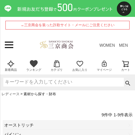
→三京商会を装った詐欺サイト・メールにご注意ください
WOMEN
MEN
新着商品
ランキング
カテゴリ
お気に入り
マイページ
カート
レディース
素材から探す・財布
9
件中
1
-
9
件表示
オーストリッチ
パイソン