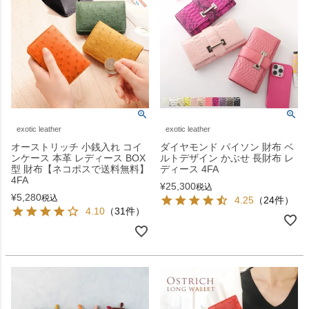
exotic leather
exotic leather
オーストリッチ 小銭入れ コイ
ダイヤモンド パイソン 財布 ベ
ンケース 本革 レディース BOX
ルトデザイン かぶせ 長財布 レ
型 財布【ネコポスで送料無料】
ディース 4FA
4FA
¥
25,300
税込
¥
5,280
税込
4.25
（24件）
4.10
（31件）