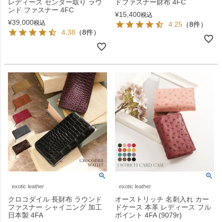
レディース センター取り ラウ
ドファスナー財布 4FC
ンド ファスナー 4FC
¥
15,400
税込
¥
39,000
税込
4.25
（8件）
4.38
（8件）
exotic leather
exotic leather
クロコダイル 長財布 ラウンド
オーストリッチ 名刺入れ カー
ファスナー シャイニング 加工
ドケース 本革 レディース フル
日本製 4FA
ポイント 4FA (9079r)