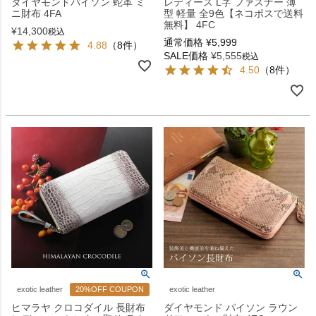
ダイヤモンドパイソン 蛇革 ミ
レディース L字 ファスナー 薄
ニ財布 4FA
型 軽量 全9色【ネコポスで送料
無料】 4FC
¥
14,300
税込
通常価格
¥
5,999
4.88
（8件）
SALE価格
¥
5,555
税込
4.50
（8件）
exotic leather
20%OFF COUPON
exotic leather
ヒマラヤ クロコダイル 長財布
ダイヤモンド パイソン ラウン