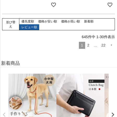
優先度順
価格が安い順
価格が高い順
新着順
並び替
え
レビュー順
645
件中
1
-
30
件表示
1
2
…
22
新着商品