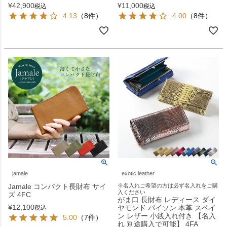
¥
42,900
¥
11,000
税込
税込
4.13
（8件）
4.00
（8件）
jamale
exotic leather
Jamale コンパクト長財布 サイ
※名入れご希望の方は必ず名入れをご購
入ください
ズ 4FC
がま口 長財布 レディース ダイ
¥
12,100
ヤモンド パイソン 本革 スペイ
税込
ン レザー 小銭入れ付き 【名入
5.00
（7件）
れ 別途購入で可能】 4FA