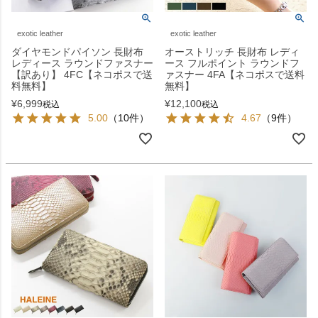
exotic leather
exotic leather
ダイヤモンドパイソン 長財布
オーストリッチ 長財布 レディ
レディース ラウンドファスナー
ース フルポイント ラウンドフ
【訳あり】 4FC【ネコポスで送
ァスナー 4FA【ネコポスで送料
料無料】
無料】
¥
6,999
¥
12,100
税込
税込
5.00
（10件）
4.67
（9件）