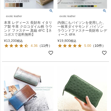
exotic leather
exotic leather
本革 レディース 長財布 イタリ
内側にもパイソンを使用した、
ア製 牛革 クロコダイル柄 ラウ
一枚革ダイヤモンド パイソン
ンド ファスナー 真鍮 4FC【ネ
ラウンドファスナー長財布 レデ
コポスで送料無料】
ィース 4FA
¥
13,200
¥
19,800
税込
税込
4.36
（11件）
5.00
（10件）