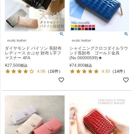
exotic leather
exotic leather
ダイヤモンド パイソン 長財布
シャイニングクロコダイルラウ
レディース かぶせ 財布 L字フ
ンド長財布 ゴールド金具
ァスナー 4FA
(No.06000599)★
¥
27,500
¥
74,800
税込
税込
4.06
（16件）
4.93
（14件）