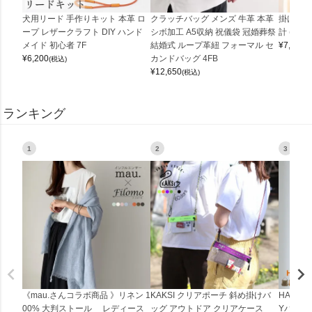
犬用リード 手作りキット 本革 ロ
クラッチバッグ メンズ 牛革 本革
掛け時計
ープ レザークラフト DIY ハンド
シボ加工 A5収納 祝儀袋 冠婚葬祭
計 (0900
メイド 初心者 7F
結婚式 ループ革紐 フォーマル セ
¥
7,150
(
¥
6,200
カンドバッグ 4FB
(税込)
¥
12,650
(税込)
ランキング
1
2
3
《mau.さんコラボ商品 》リネン 1
KAKSI クリアポーチ 斜め掛けバ
HALEI
00% 大判ストール レディース
ッグ アウトドア クリアケース
Yバッグ 