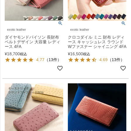
exotic leather
exotic leather
ダイヤモンドパイソン 長財布
クロコダイル ミニ 財布 レディ
ベルトデザイン 大容量 レディ
ース キャッシュレス ラウンド
ース 4FA
Wファスナー シャイニング 4FA
¥
18,700
¥
16,500
税込
税込
4.77
（13件）
4.69
（13件）