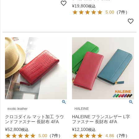
¥
19,800
税込
5.00
（7件）
exotic leather
HALEINE
クロコダイル マット加工 ラウ
HALEINE フランスレザー L字
ンドファスナー 長財布 4FA
ファスナー 長財布 4FA
¥
52,800
¥
12,100
税込
税込
5.00
（7件）
4.86
（7件）