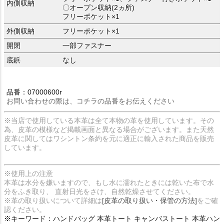
内側収納
〇オープン収納(2ヵ所)
フリーポケット×1
外側収納
フリーポケット×1
開閉
一部ファスナー
底鋲
なし
品番：07000600r
お問い合わせの際は、コチラの品番をお伝えください
※当店で使用している本革は全て本物の革を使用しています。その
為、皮革の模様など掲載画面と異なる場合がございます。また天然
皮革に関してはワシントン条約を元に適正に輸入された商品を販売
しています。
※使用上の注意
本革は水分を嫌いますので、もし水に濡れたときには乾いた布で水
分をふき取り、 直射日光をさけ、自然乾燥させてください。
※革の取り扱いについて詳細は
[皮革の取り扱い・保管の方法]
をご確
認ください。
※キーワード：ハンドバッグ 本革トート キャンバストート 本革ハン