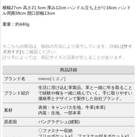
横幅27cm 高さ21.5cm 厚み12cm ハンドル立ち上がり16cm ハンド
ル周囲38cm 開口部幅13cm
重量：約440g
※こちらの商品は、独自の方法により採寸しています。詳細は
[サイ
ズガイド]
をご確認ください。
計り方によっては、表記サイズと誤差が生じることがあります。
商品詳細
ブランド名
mieno[ミエノ]
生活に溶け込む革製品。革と一緒に年を取ること
ブランド紹介
で経験や糧を一緒に積んでいく。手に取りやすい
価格帯とデザインで製作した自社ブランド。
表側：キャンバス生地、牛革(本革)
素材
内装：生地、一部本革
原産国
バングラデシュ(縫製)
〇ファスナー収納
フリーポケット×1、ファスナー付きポケット×1