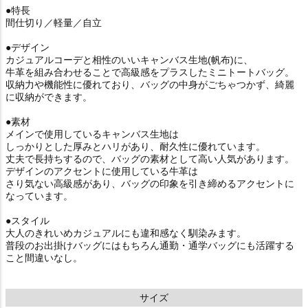
●特長
間仕切り／軽量／自立
●デザイン
カジュアルコーデと相性のいいキャンバス生地(帆布)に、
牛革を組み合わせることで高級感をプラスしたミニトートバッグ。
収納力や機能性に優れており、バッグの中身がごちゃつかず、綺麗
に収納ができます。
●素材
メインで使用しているキャンバス生地は
しっかりとした厚みとハリがあり、耐久性に優れています。
丈夫で長持ちするので、バッグの素材として高い人気があります。
デザインのアクセントに使用している牛革は
さり気ない高級感があり、バッグの印象を引き締めるアクセントに
なっています。
●スタイル
大人のきれいめカジュアルにも違和感なく馴染みます。
普段のお出掛けバッグにはもちろん通勤・通学バッグにも活躍する
こと間違いなし。
サイズ