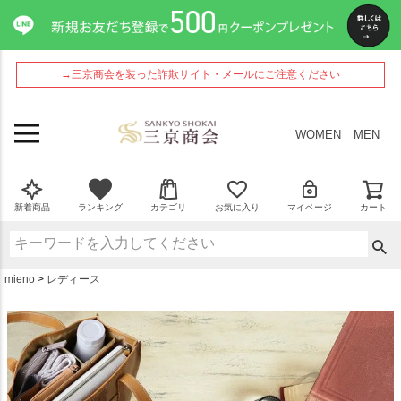
ペー
ジト
ップ
へ
→三京商会を装った詐欺サイト・メールにご注意ください
WOMEN
MEN
新着商品
ランキング
カテゴリ
お気に入り
マイページ
カート
mieno
レディース