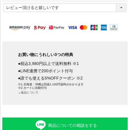
(
必
須
)
お買い物にうれしい3つの特典
●税込3,980円以上で送料無料 ※1
●LINE連携で200ポイント付与
●誰でも使える5%OFFクーポン ※2
※1.北海道・沖縄は別途1,100円送料がかかります
※2.カートに自動付与
→返品について
商品についての相談をする