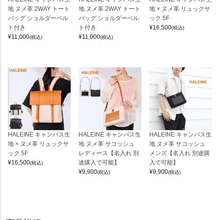
地 ヌメ革 2WAY トート
地 ヌメ革 2WAY トート
地 × ヌメ革 リュックサ
バッグ ショルダーベル
バッグ ショルダーベル
ック 5F
ト付き
ト付き
¥
16,500
(税込)
¥
11,000
¥
11,000
(税込)
(税込)
HALEINE キャンバス生
HALEINE キャンパス生
HALEINE キャンバス生
地 × ヌメ革 リュックサ
地 ヌメ革 サコッシュ
地 ヌメ革 サコッシュ
ック 5F
レディース【名入れ 別
メンズ【名入れ 別途購
¥
16,500
途購入で可能】
入で可能】
(税込)
¥
9,900
¥
9,900
(税込)
(税込)