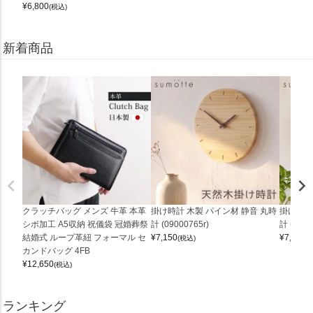
¥
6,800
(税込)
新着商品
クラッチバッグ メンズ 牛革 本革
掛け時計 木製 パイン材 静音 丸時
掛け時計
シボ加工 A5収納 祝儀袋 冠婚葬祭
計 (09000765r)
計 (0900
結婚式 ループ革紐 フォーマル セ
¥
7,150
¥
7,150
(税込)
(
カンドバッグ 4FB
¥
12,650
(税込)
ランキング