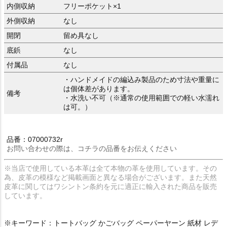
内側収納
フリーポケット×1
外側収納
なし
開閉
留め具なし
底鋲
なし
付属品
なし
・ハンドメイドの編込み製品のため寸法や重量に
は個体差があります。
備考
・水洗い不可（※通常の使用範囲での軽い水濡れ
は可。）
品番：07000732r
お問い合わせの際は、コチラの品番をお伝えください
※当店で使用している本革は全て本物の革を使用しています。その
為、皮革の模様など掲載画面と異なる場合がございます。また天然
皮革に関してはワシントン条約を元に適正に輸入された商品を販売
しています。
※キーワード：トートバッグ かごバッグ ペーパーヤーン 紙材 レデ