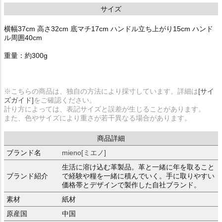
サイズ
横幅37cm 高さ32cm 底マチ17cm ハンドル立ち上がり15cm ハンド
ル周囲40cm
重量：約300g
※こちらの商品は、独自の方法により採寸しています。詳細は
[サイ
ズガイド]
をご確認ください。
計り方によっては、表記サイズと誤差が生じることがあります。
また、色やサイズにより重さが若干異なる場合があります。
商品詳細
ブランド名
mieno[ミエノ]
生活に溶け込む革製品。革と一緒に年を取ること
ブランド紹介
で経験や糧を一緒に積んでいく。手に取りやすい
価格帯とデザインで製作した自社ブランド。
素材
紙材
原産国
中国