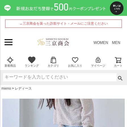
ペー
ジト
ップ
へ
→三京商会を装った詐欺サイト・メールにご注意ください
WOMEN
MEN
新着商品
ランキング
カテゴリ
お気に入り
マイページ
カート
mieno
レディース