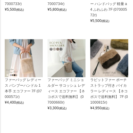
7000733r)
7000734r)
ー ハンドバッグ 軽量 a
¥
5,500
¥
5,800
4 ふわふわ 7F (070005
(税込)
(税込)
72r)
¥
5,500
(税込)
ファーバッグ レディー
ファーバッグ ミニショ
ラビットファー ポーチ
ス バンブーハンドル 1
ルダー サコッシュ レデ
ストラップ付き バイカ
本手 エコファー 7F (07
ィース エコファー 【ネ
ラー レディース 【ネコ
000571r)
コポスで送料無料】 (0
ポスで送料無料】 7F (0
¥
4,400
7000660r)
1000815r)
(税込)
¥
3,300
¥
4,950
(税込)
(税込)