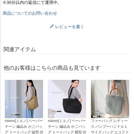
※30分以内の返信にて運用中。
商品についてのお問い合わせ
レビューを書く
関連アイテム
他のお客様はこちらの商品も見ています
mieno[ミエノ] ペーパー
mieno[ミエノ] ペーパー
ファーバッグ レディー
ヤーン 編込み かごバッ
ヤーン 編込み かごバッ
ス バンブーハンドル L
グ トートバッグ 縦型 (0
グ トートバッグ 横型 (0
サイズ バッグ エコファ