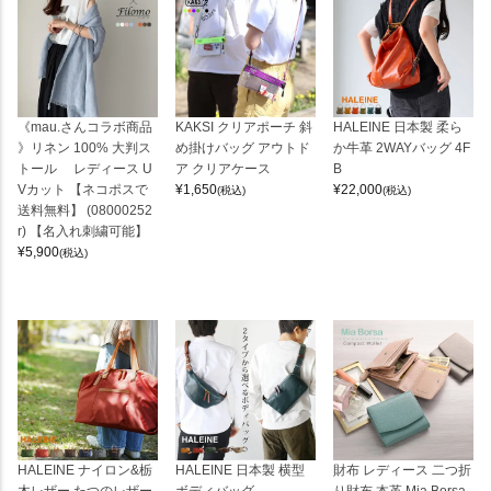
《mau.さんコラボ商品
KAKSI クリアポーチ 斜
HALEINE 日本製 柔ら
》リネン 100% 大判ス
め掛けバッグ アウトド
か牛革 2WAYバッグ 4F
トール レディース U
ア クリアケース
B
Vカット 【ネコポスで
¥
1,650
¥
22,000
(税込)
(税込)
送料無料】 (08000252
r) 【名入れ刺繍可能】
¥
5,900
(税込)
HALEINE ナイロン&栃
HALEINE 日本製 横型
財布 レディース 二つ折