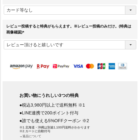
(
必
須
)
レビュー投稿すると特典がもらえます。※レビュー投稿のみだけ。(特典は
画像確認)
(
必
須
)
お買い物にうれしい3つの特典
●税込3,980円以上で送料無料 ※1
●LINE連携で200ポイント付与
●誰でも使える5%OFFクーポン ※2
※1.北海道・沖縄は別途1,100円送料がかかります
※2.カートに自動付与
→返品について