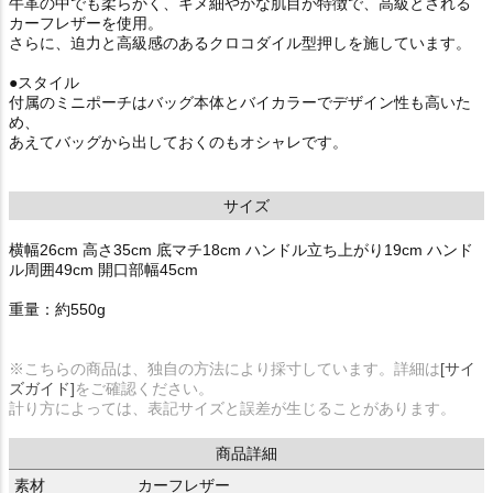
牛革の中でも柔らかく、キメ細やかな肌目が特徴で、高級とされる
カーフレザーを使用。
さらに、迫力と高級感のあるクロコダイル型押しを施しています。
●スタイル
付属のミニポーチはバッグ本体とバイカラーでデザイン性も高いた
め、
あえてバッグから出しておくのもオシャレです。
サイズ
横幅26cm 高さ35cm 底マチ18cm ハンドル立ち上がり19cm ハンド
ル周囲49cm 開口部幅45cm
重量：約550g
※こちらの商品は、独自の方法により採寸しています。詳細は
[サイ
ズガイド]
をご確認ください。
計り方によっては、表記サイズと誤差が生じることがあります。
商品詳細
素材
カーフレザー