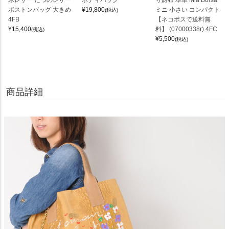
木レザー たつのレザー
ボディバッグ
り財布 本革 Mia Borsa
ボストンバッグ 大きめ
¥
19,800
ミニ 小さい コンパクト
(税込)
4FB
【ネコポスで送料無
¥
15,400
料】 (07000338r) 4FC
(税込)
¥
5,500
(税込)
商品詳細