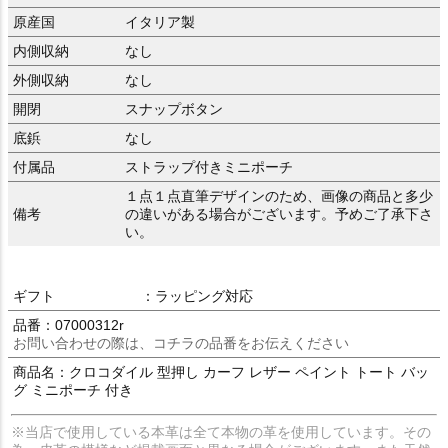
原産国
イタリア製
内側収納
なし
外側収納
なし
開閉
スナップボタン
底鋲
なし
付属品
ストラップ付きミニポーチ
１点１点直筆デザインのため、画像の商品と多少
備考
の違いがある場合がございます。予めご了承下さ
い。
ギフト
：ラッピング対応
品番：07000312r
お問い合わせの際は、コチラの品番をお伝えください
商品名：クロコダイル 型押し カーフ レザー ペイント トート バッ
グ ミニポーチ 付き
※当店で使用している本革は全て本物の革を使用しています。その