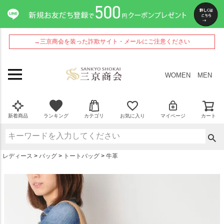
ペー
ジト
ップ
へ
→三京商会を装った詐欺サイト・メールにご注意ください
WOMEN
MEN
新着商品
ランキング
カテゴリ
お気に入り
マイページ
カート
レディース
バッグ
トートバッグ
牛革