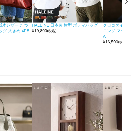
&栃木レザー たつ
HALEINE 日本製 横型 ボディバッグ
クロコダイル 
グ 大きめ 4FB
¥
19,800
ニング マット 
(税込)
A
¥
16,500
(税込)