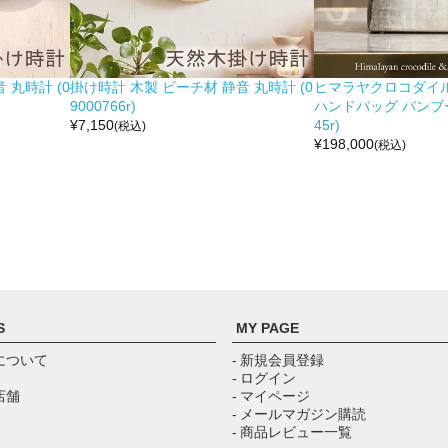
 丸時計 (0
掛け時計 木製 ビーチ材 静音 丸時計 (0
ヒマラヤクロコダイル 
9000766r)
ハンドバッグ バンブー留
¥
7,150
45r)
(税込)
¥
198,000
(税込)
S
MY PAGE
について
- 新規会員登録
- ログイン
店舗
- マイページ
- メールマガジン購読
- 商品レビュー一覧