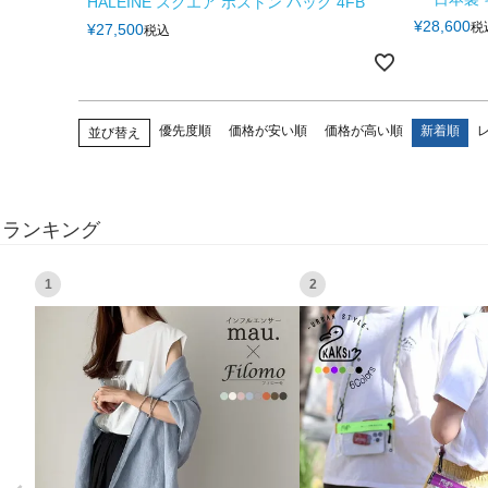
HALEINE スクエア ボストン バッグ 4FB
¥
28,600
税
¥
27,500
税込
優先度順
価格が安い順
価格が高い順
新着順
並び替え
ランキング
1
2