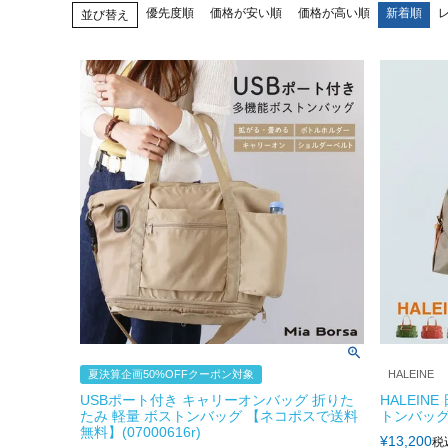
優先度順
価格が安い順
価格が高い順
新着順
並び替え
夏決算企画50%OFFクーポン対象
HALEINE
USBポート付き キャリーオンバッグ 折りた
HALEIN
たみ 軽量 ボストンバッグ 【ネコポスで送料
トンバッグ 
無料】(07000616r)
¥
13,200
税