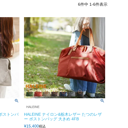
6
件中
1
-
6
件表示
HALEINE
 ボストンバ
HALEINE ナイロン&栃木レザー たつのレザ
ー ボストンバッグ 大きめ 4FB
¥
15,400
税込