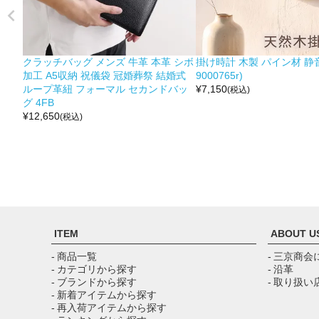
クラッチバッグ メンズ 牛革 本革 シボ
掛け時計 木製 パイン材 静音
加工 A5収納 祝儀袋 冠婚葬祭 結婚式
9000765r)
ループ革紐 フォーマル セカンドバッ
¥
7,150
(税込)
グ 4FB
¥
12,650
(税込)
ITEM
ABOUT U
- 商品一覧
- 三京商会
- カテゴリから探す
- 沿革
- ブランドから探す
- 取り扱い
- 新着アイテムから探す
- 再入荷アイテムから探す