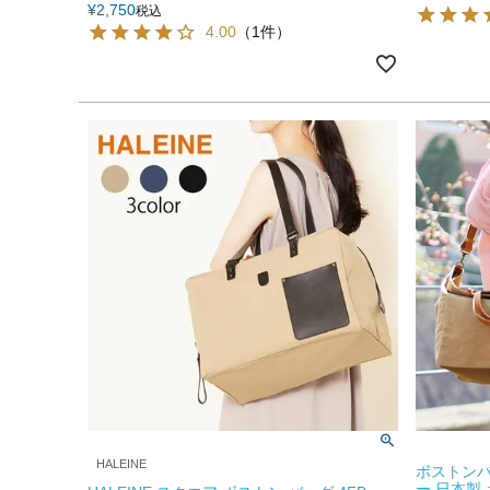
¥
2,750
税込
4.00
（1件）
HALEINE
ボストンバ
ー 日本製 