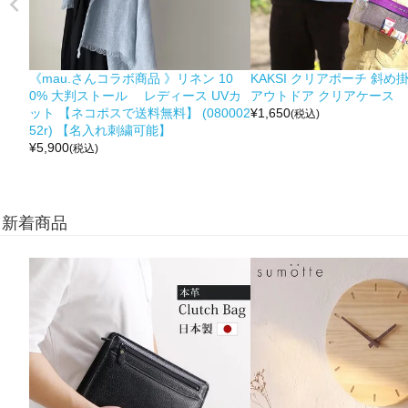
《mau.さんコラボ商品 》リネン 10
KAKSI クリアポーチ 斜め
0% 大判ストール レディース UVカ
アウトドア クリアケース
ット 【ネコポスで送料無料】 (080002
¥
1,650
(税込)
52r) 【名入れ刺繍可能】
¥
5,900
(税込)
新着商品