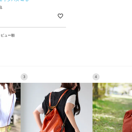
込
レビュー順
3
4