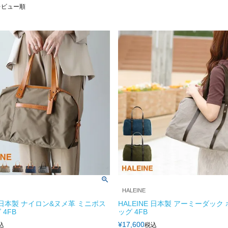
レビュー順
HALEINE
E 日本製 ナイロン&ヌメ革 ミニボス
HALEINE 日本製 アーミーダック
4FB
ッグ 4FB
¥
17,600
込
税込