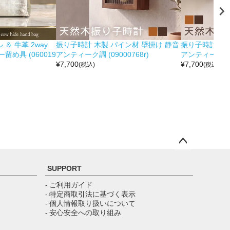
＆ 牛革 2way
振り子時計 木製 パイン材 壁掛け 静音
振り子時計 木製
め具 (060019
アンティーク調 (09000768r)
アンティーク調 (0
¥
7,700
¥
7,700
(税込)
(税込)
ペー
ジト
SUPPORT
ップ
へ
- ご利用ガイド
- 特定商取引法に基づく表示
- 個人情報取り扱いについて
- 安心安全への取り組み