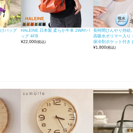
掛けバッグ
HALEINE 日本製 柔らか牛革 2WAYバ
長時間ひんやり持続。 moc
ッグ 4FB
高吸水ポリマー入り 
¥
22,000
保冷剤ポケット付き (No
(税込)
¥
1,800
(税込)