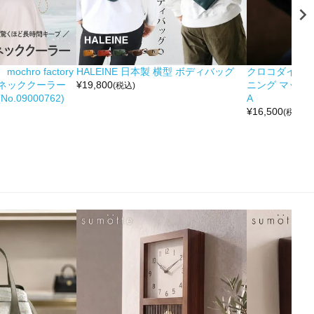
hro factory
HALEINE 日本製 横型 ボディバッグ
クロコダイル 
ネッククーラー
¥
19,800
ニング マット 
(税込)
.09000762)
A
¥
16,500
(税込)