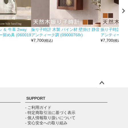
＆ 牛革 2way
振り子時計 木製 パイン材 壁掛け 静音
振り子時計 木製
め具 (060019
アンティーク調 (09000768r)
アンティーク調 (0
¥
7,700
¥
7,700
(税込)
(税込)
ペー
ジト
SUPPORT
ップ
へ
- ご利用ガイド
- 特定商取引法に基づく表示
- 個人情報取り扱いについて
- 安心安全への取り組み