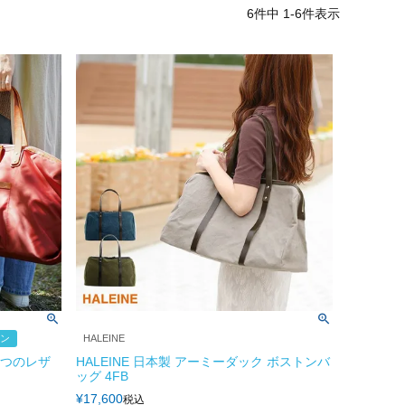
6
件中
1
-
6
件表示
ポン
HALEINE
たつのレザ
HALEINE 日本製 アーミーダック ボストンバ
ッグ 4FB
¥
17,600
税込