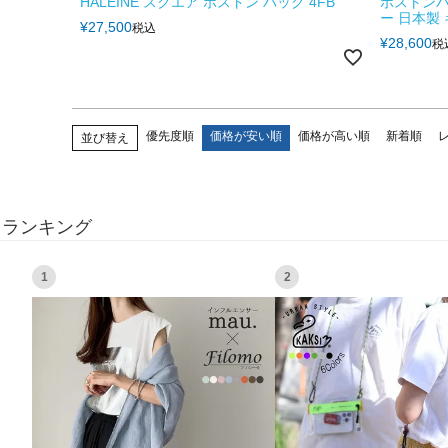
HALEINE スクエア ボストン バッグ 4FB
ボストンバ
ー 日本製 
¥
27,500
税込
¥
28,600
税
優先度順
価格が安い順
価格が高い順
新着順
並び替え
ランキング
1
2