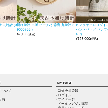
 丸時計 (0
掛け時計 木製 ビーチ材 静音 丸時計 (0
ヒマラヤクロコダイル 
9000766r)
ハンドバッグ バンブー留
¥
7,150
45r)
(税込)
¥
198,000
(税込)
S
MY PAGE
について
- 新規会員登録
- ログイン
店舗
- マイページ
- メールマガジン購読
- 商品レビュー一覧