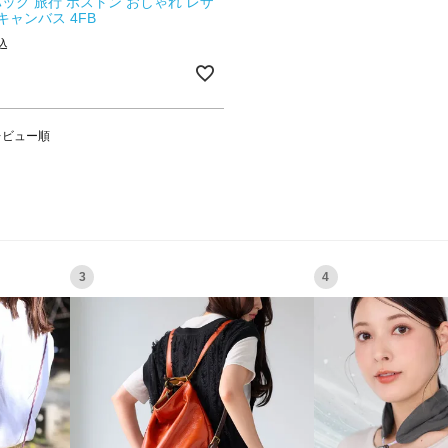
ッグ 旅行 ボストン おしゃれ レザ
キャンバス 4FB
込
レビュー順
3
4