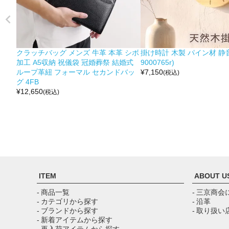
クラッチバッグ メンズ 牛革 本革 シボ
掛け時計 木製 パイン材 静音
加工 A5収納 祝儀袋 冠婚葬祭 結婚式
9000765r)
ループ革紐 フォーマル セカンドバッ
¥
7,150
(税込)
グ 4FB
¥
12,650
(税込)
ITEM
ABOUT U
- 商品一覧
- 三京商会
- カテゴリから探す
- 沿革
- ブランドから探す
- 取り扱い
- 新着アイテムから探す
- 再入荷アイテムから探す