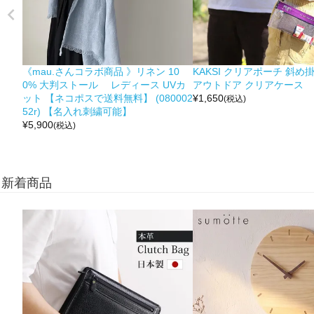
《mau.さんコラボ商品 》リネン 10
KAKSI クリアポーチ 斜め
0% 大判ストール レディース UVカ
アウトドア クリアケース
ット 【ネコポスで送料無料】 (080002
¥
1,650
(税込)
52r) 【名入れ刺繍可能】
¥
5,900
(税込)
新着商品