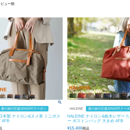
レビュー順
夏の旅行応援10%OFFクーポン
HALEINE
夏の旅行応援10%OFFクー
E 日本製 ナイロン&ヌメ革 ミニボス
HALEINE ナイロン&栃木レザー 
4FB
ー ボストンバッグ 大きめ 4FB
¥
15,400
込
税込