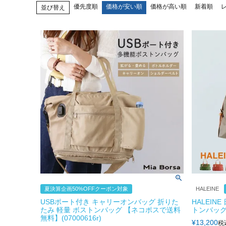
優先度順
価格が安い順
価格が高い順
新着順
並び替え
夏決算企画50%OFFクーポン対象
HALEINE
USBポート付き キャリーオンバッグ 折りた
HALEIN
たみ 軽量 ボストンバッグ 【ネコポスで送料
トンバッグ 
無料】(07000616r)
¥
13,200
税