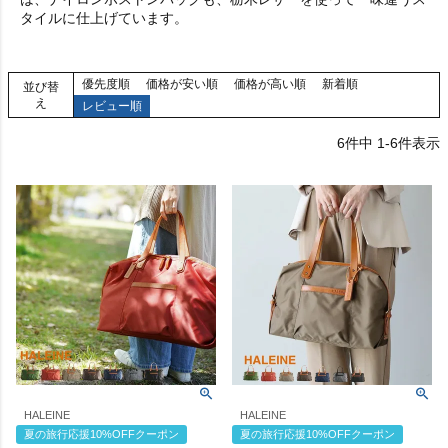
タイルに仕上げています。
優先度順
価格が安い順
価格が高い順
新着順
並び替
え
レビュー順
6
件中
1
-
6
件表示
HALEINE
HALEINE
夏の旅行応援10%OFFクーポン
夏の旅行応援10%OFFクーポン