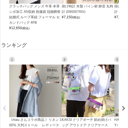
クラッチバッグ メンズ 牛革 本革
掛け時計 木製 パイン材 静音 丸時
掛け時計
シボ加工 A5収納 祝儀袋 冠婚葬祭
計 (09000765r)
計 (0900
結婚式 ループ革紐 フォーマル セ
¥
7,150
¥
7,150
(税込)
(
カンドバッグ 4FB
¥
12,650
(税込)
ランキング
1
2
3
《mau.さんコラボ商品 》リネン 1
KAKSI クリアポーチ 斜め掛けバ
HALEI
00% 大判ストール レディース
ッグ アウトドア クリアケース
Yバッグ 