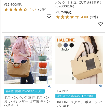
バッグ 【ネコポスで送料無料】
¥
17,600
税込
(07000616r)
4.67
（3件）
¥
2,750
税込
4.00
（1件）
夏の旅行応援10%OFFクーポン
HALEINE
夏の旅行応援10%OFFクーポン
ボストンバッグ 旅行 ボストン
おしゃれ レザー 日本製 キャン
HALEINE スクエア ボストン バ
バス 4FB
ッグ 4FB