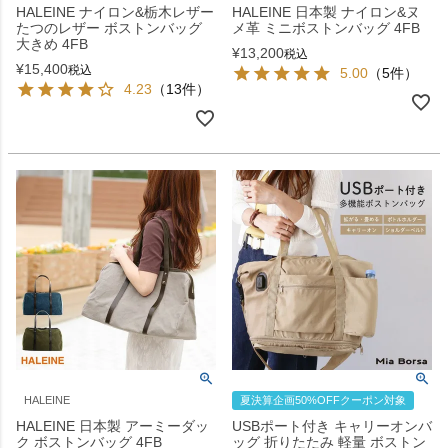
HALEINE ナイロン&栃木レザー
HALEINE 日本製 ナイロン&ヌ
たつのレザー ボストンバッグ
メ革 ミニボストンバッグ 4FB
大きめ 4FB
¥
13,200
税込
¥
15,400
税込
5.00
（5件）
4.23
（13件）
HALEINE
夏決算企画50%OFFクーポン対象
HALEINE 日本製 アーミーダッ
USBポート付き キャリーオンバ
ク ボストンバッグ 4FB
ッグ 折りたたみ 軽量 ボストン