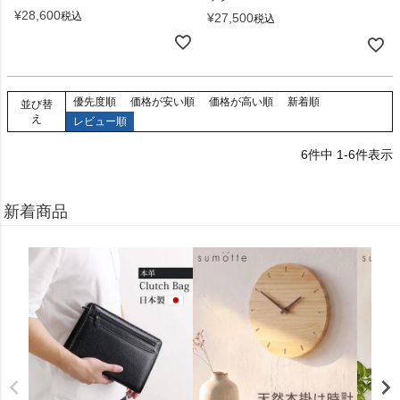
¥
28,600
税込
¥
27,500
税込
優先度順
価格が安い順
価格が高い順
新着順
並び替
え
レビュー順
6
件中
1
-
6
件表示
新着商品