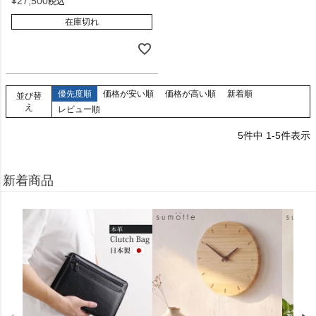
¥
27,500
税込
在庫切れ
優先度順
価格が安い順
価格が高い順
新着順
並び替
え
レビュー順
5
件中
1
-
5
件表示
新着商品