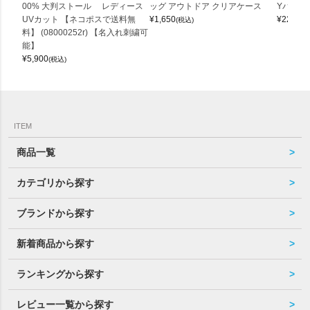
00% 大判ストール レディース
ッグ アウトドア クリアケース
Yバッグ 
UVカット 【ネコポスで送料無
¥
1,650
¥
22,000
(税込)
料】 (08000252r) 【名入れ刺繍可
能】
¥
5,900
(税込)
ITEM
商品一覧
カテゴリから探す
ブランドから探す
新着商品から探す
ランキングから探す
レビュー一覧から探す