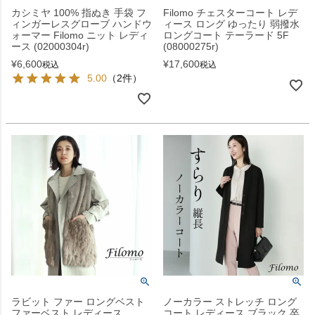
カシミヤ 100% 指ぬき 手袋 フ
Filomo チェスターコート レデ
ィンガーレスグローブ ハンドウ
ィース ロング ゆったり 弱撥水
ォーマー Filomo ニット レディ
ロングコート テーラード 5F
ース (02000304r)
(08000275r)
¥
6,600
¥
17,600
税込
税込
5.00
（2件）
ラビット ファー ロングベスト
ノーカラー ストレッチ ロング
ファーベスト レディース
コート レディース ブラック 卒