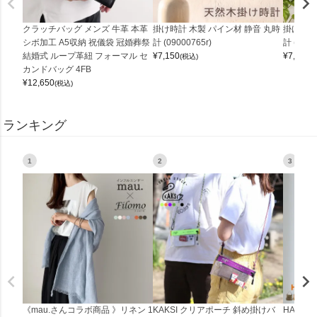
クラッチバッグ メンズ 牛革 本革
掛け時計 木製 パイン材 静音 丸時
掛け時計
シボ加工 A5収納 祝儀袋 冠婚葬祭
計 (09000765r)
計 (0900
結婚式 ループ革紐 フォーマル セ
¥
7,150
¥
7,150
(税込)
(
カンドバッグ 4FB
¥
12,650
(税込)
ランキング
1
2
3
《mau.さんコラボ商品 》リネン 1
KAKSI クリアポーチ 斜め掛けバ
HALEI