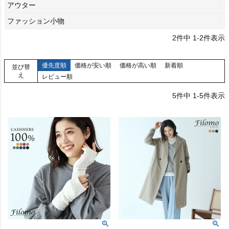
アウター
ファッション小物
2
件中
1
-
2
件表示
優先度順
価格が安い順
価格が高い順
新着順
並び替
え
レビュー順
5
件中
1
-
5
件表示