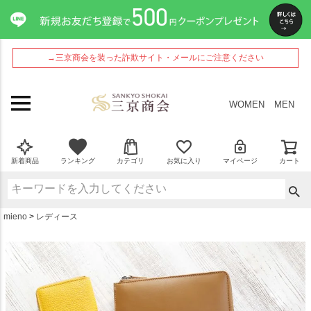
ペー
ジト
ップ
へ
→三京商会を装った詐欺サイト・メールにご注意ください
WOMEN
MEN
新着商品
ランキング
カテゴリ
お気に入り
マイページ
カート
mieno
レディース