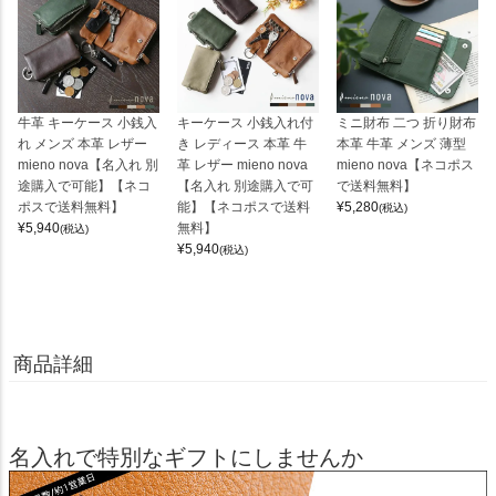
牛革 キーケース 小銭入
キーケース 小銭入れ付
ミニ財布 二つ 折り財布
れ メンズ 本革 レザー
き レディース 本革 牛
本革 牛革 メンズ 薄型
mieno nova【名入れ 別
革 レザー mieno nova
mieno nova【ネコポス
途購入で可能】【ネコ
【名入れ 別途購入で可
で送料無料】
ポスで送料無料】
能】【ネコポスで送料
¥
5,280
(税込)
¥
5,940
無料】
(税込)
¥
5,940
(税込)
商品詳細
名入れで特別なギフトにしませんか