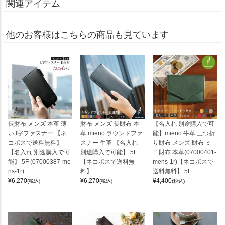
関連アイテム
他のお客様はこちらの商品も見ています
長財布 メンズ 本革 薄
財布 メンズ 長財布 本
【名入れ 別途購入で可
い l字ファスナー 【ネ
革 mieno ラウンドファ
能】mieno 牛革 三つ折
コポスで送料無料】
スナー 牛革 【名入れ
り財布 メンズ 財布 ミ
【名入れ 別途購入で可
別途購入で可能】 5F
ニ財布 本革(07000401-
能】 5F (07000387-me
【ネコポスで送料無
mens-1r)【ネコポスで
ns-1r)
料】
送料無料】 5F
¥
6,270
¥
6,270
¥
4,400
(税込)
(税込)
(税込)