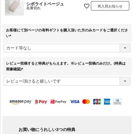
シボライトベージュ
再入荷お知らせ
在庫切れ
お客様にて別ページの有料ギフトを購入頂いた方のみカードをご選択くださ
い
(
必
須
)
レビュー投稿すると特典がもらえます。※レビュー投稿のみだけ。(特典は
画像確認)
(
必
須
)
お買い物にうれしい3つの特典