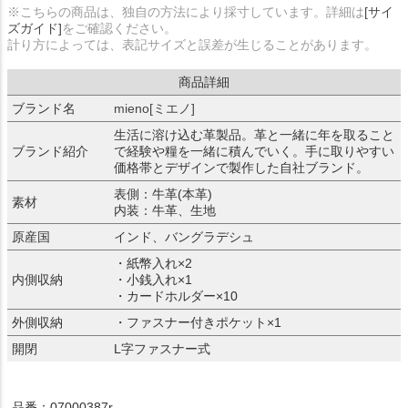
※こちらの商品は、独自の方法により採寸しています。詳細は
[サイ
ズガイド]
をご確認ください。
計り方によっては、表記サイズと誤差が生じることがあります。
商品詳細
ブランド名
mieno[ミエノ]
生活に溶け込む革製品。革と一緒に年を取ること
ブランド紹介
で経験や糧を一緒に積んでいく。手に取りやすい
価格帯とデザインで製作した自社ブランド。
表側：牛革(本革)
素材
内装：牛革、生地
原産国
インド、バングラデシュ
・紙幣入れ×2
内側収納
・小銭入れ×1
・カードホルダー×10
外側収納
・ファスナー付きポケット×1
開閉
L字ファスナー式
品番：07000387r