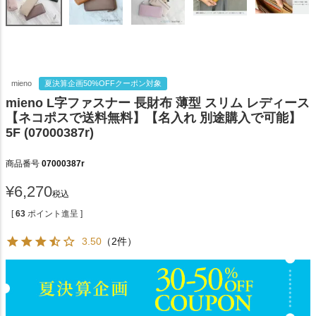
mieno
夏決算企画50%OFFクーポン対象
mieno L字ファスナー 長財布 薄型 スリム レディース
【ネコポスで送料無料】【名入れ 別途購入で可能】
5F (07000387r)
商品番号
07000387r
¥
6,270
税込
[
63
ポイント進呈 ]
3.50
（2件）