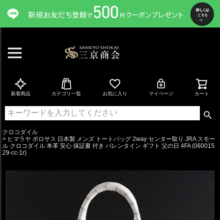
ペー
ジト
ップ
へ
新着商品
カテゴリ一覧
お気に入り
マイページ
カート
クロコダイル
ヒマラヤ ポロサス 日本製 メンズ トートバッグ 2way センター取り JRA スモー
ル クロコダイル 本革 安心 保証書 付き バレンタイン ギフト 父の日 4FA (060015
29-cc-1r)