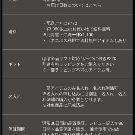
→お届け日数についてはこちら
・配送ごとに¥770
・¥3,980以上のお買い物で送料無料
送料
※北海道・沖縄一律¥1,100
・
→ネコポス利用で送料無料アイテムもあり
ほぼ全品ギフト対応可/一つに付き¥220
ギフト
別途
有料ラッピング
をご購入ください
※一部
ラッピング不可
のアイテム有。
一部アイテムのみ
名入れ
・
名入れ刺繍可
※名入れの申し込みには別途、名入れ、名入
名入れ
れ刺繍の購入が必要となります。
※対象商品に記載済み
通常30日間の品質保証。レビュー記入で90
保証期間
日間へ品質保証を延長。 通常使用での故
障・不良に限り修理を承ります。