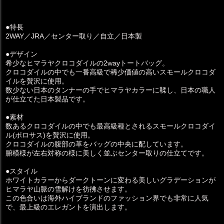
●特長
2WAY／JRA／センター取り／自立／日本製
●デザイン
希少なヒマラヤクロコダイルの2wayトートバッグ。
クロコダイルの中でも一番高級で稀少価値の高いスモールクロコダ
イルを贅沢に使用。
数少ない日本のタンナーの手でヒマラヤカラーに鞣し、日本の職人
が仕立てた日本製品です。
●素材
数あるクロコダイルの中でも最高級種とされるスモールクロコダイ
ル(ポロサス)を贅沢に使用。
クロコダイルの腹部の革をバッグの中央に配しています。
腑模様が左右対称の様に美しく並ぶセンター取りの仕立てです。
●スタイル
ホワイトカラーからダークトーンに変わる美しいグラデーションが
ヒマラヤ山脈の雪解けを彷彿させます。
この色合いは海外ハイブランドのファッション界でも非常に人気
で、最上級のエレガントを演出します。