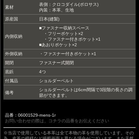
表側：クロコダイル(ポロサス)
素材
内装：本革、生地
原産国
日本(縫製)
■ファスナー収納スペース
・フリーポケット×2
内側収納
・ファスナー付きポケット×1
■あおりポケット×2
外側収納
・ファスナー付きポケット×1
開閉
ファスナー式開閉
底鋲
4つ
付属品
ショルダーベルト
ショルダーベルトは6cm間隔で3段階の長さの調
備考
節ができます。
品番：06001529-mens-1r
お問い合わせの際は、コチラの品番をお伝えください
※当店で使用している本革は全て本物の革を使用しています。その
為、皮革の模様など掲載画面と異なる場合がございます。また天然