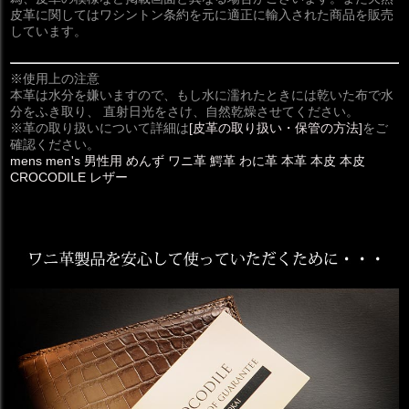
皮革に関してはワシントン条約を元に適正に輸入された商品を販売
しています。
※使用上の注意
本革は水分を嫌いますので、もし水に濡れたときには乾いた布で水
分をふき取り、 直射日光をさけ、自然乾燥させてください。
※革の取り扱いについて詳細は
[皮革の取り扱い・保管の方法]
をご
確認ください。
mens men's 男性用 めんず ワニ革 鰐革 わに革 本革 本皮 本皮
CROCODILE レザー