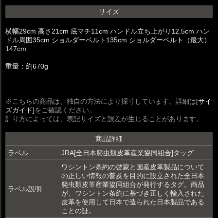
サイズ
横幅29cm 高さ21cm 底マチ11cm ハンドル立ち上がり12.5cm ハン
ドル周囲35cm ショルダーベルト135cm ショルダーベルト（最大）
147cm
重量：約670g
※こちらの商品は、独自の方法により採寸しています。詳細は
[サイ
ズガイド]
をご確認ください。
計り方によっては、表記サイズと誤差が生じることがあります。
商品詳細
ラベル
JRA[全日本爬虫類皮革産業協同組合]タッグ
ワシントン条約の啓蒙と国産皮革製品について
の正しい情報の普及を目的に設立された全日本
爬虫類皮革産業協同組合が発行するタグ。商品
ラベル説明
が、ワシントン条約に基づき正しく輸入された
皮革を使用して日本で造られた日本製品である
ことの証。