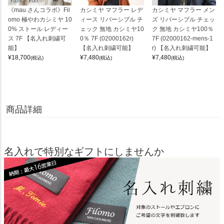
《mau.さんコラボ》Fil
カシミヤ マフラー レデ
カシミヤ マフラー メン
omo 極やわカシミヤ 10
ィース リバーシブル チ
ズ リバーシブル チェッ
0% ストール レディー
ェック 無地 カシミヤ10
ク 無地 カシミヤ100％
ス 7F 【名入れ刺繍可
0％ 7F (02000162r)
7F (02000162-mens-1
能】
【名入れ刺繍可能】
r) 【名入れ刺繍可能】
¥
18,700
¥
7,480
¥
7,480
(税込)
(税込)
(税込)
商品詳細
名入れで特別なギフトにしませんか