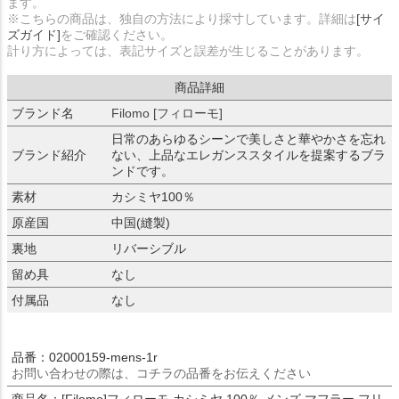
ます。
※こちらの商品は、独自の方法により採寸しています。詳細は
[サイ
ズガイド]
をご確認ください。
計り方によっては、表記サイズと誤差が生じることがあります。
商品詳細
ブランド名
Filomo [フィローモ]
日常のあらゆるシーンで美しさと華やかさを忘れ
ブランド紹介
ない、上品なエレガンススタイルを提案するブラ
ンドです。
素材
カシミヤ100％
原産国
中国(縫製)
裏地
リバーシブル
留め具
なし
付属品
なし
品番：02000159-mens-1r
お問い合わせの際は、コチラの品番をお伝えください
商品名：[Filomo]フィローモ カシミヤ 100％ メンズ マフラー フリ