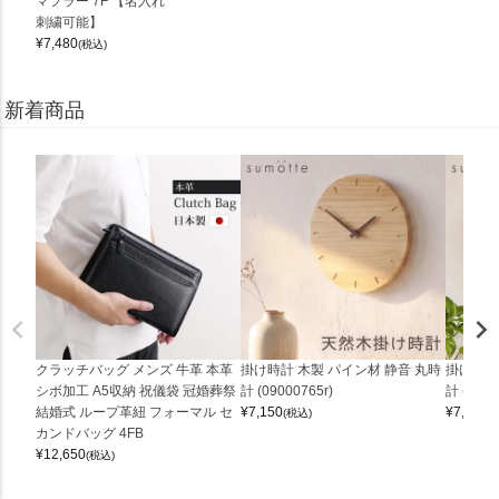
マフラー 7F 【名入れ
刺繍可能】
¥
7,480
(税込)
新着商品
クラッチバッグ メンズ 牛革 本革
掛け時計 木製 パイン材 静音 丸時
掛け時計
シボ加工 A5収納 祝儀袋 冠婚葬祭
計 (09000765r)
計 (0900
結婚式 ループ革紐 フォーマル セ
¥
7,150
¥
7,150
(税込)
(
カンドバッグ 4FB
¥
12,650
(税込)