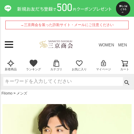
ペー
ジト
ップ
へ
→三京商会を装った詐欺サイト・メールにご注意ください
WOMEN
MEN
新着商品
ランキング
カテゴリ
お気に入り
マイページ
カート
Filomo
メンズ