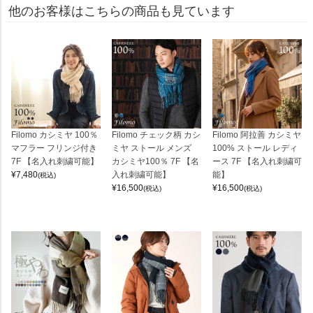
他のお客様はこちらの商品も見ています
Filomo カシミヤ 100％
Filomo チェック柄 カシ
Filomo 阿拉善 カシミヤ
マフラー フリンジ付き
ミヤ ストール メンズ
100% ストール レディ
7F 【名入れ刺繍可能】
カシミヤ100％ 7F 【名
ース 7F 【名入れ刺繍可
¥
7,480
入れ刺繍可能】
能】
(税込)
¥
16,500
¥
16,500
(税込)
(税込)