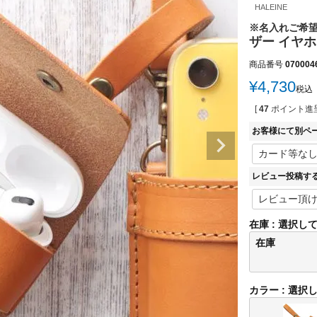
HALEINE
※名入れご希
ザー イヤホ
商品番号
070004
¥
4,730
税込
[
47
ポイント進呈
お客様にて別ペ
レビュー投稿す
在庫
選択し
在庫
カラー
選択