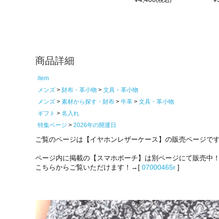
(税込)
商品詳細
item
メンズ
財布・革小物
文具・革小物
メンズ
素材から探す・財布
牛革
文具・革小物
ギフト
名入れ
特集ページ
2026年の開運日
ご覧のページは【イヤホンレザーケース】の販売ページで
ページ内に掲載の【スマホポーチ】は別ページにて販売中
こちらからご覧いただけます！→[
07000465r
]