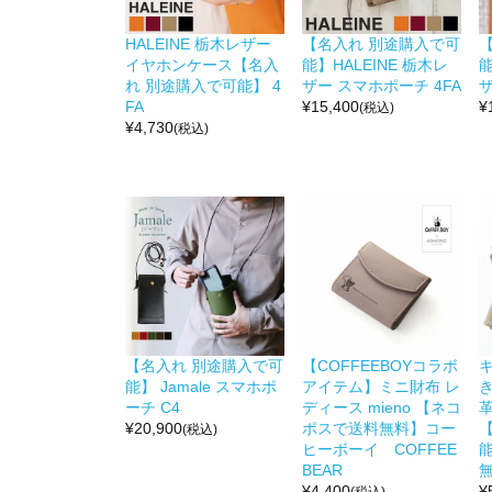
HALEINE 栃木レザー
【名入れ 別途購入で可
イヤホンケース【名入
能】HALEINE 栃木レ
能
れ 別途購入で可能】 4
ザー スマホポーチ 4FA
ザ
FA
¥
15,400
¥
(税込)
¥
4,730
(税込)
【名入れ 別途購入で可
【COFFEEBOYコラボ
能】 Jamale スマホポ
アイテム】ミニ財布 レ
き
ーチ C4
ディース mieno 【ネコ
革
¥
20,900
ポスで送料無料】コー
(税込)
ヒーボーイ COFFEE
BEAR
¥
4,400
¥