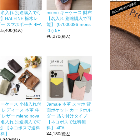
【名入れ 別途購入で可
mieno キーケース 財布
】HALEINE 栃木レ
【名入れ 別途購入で可
ー スマホポーチ 4FA
能】 (07000396-mens
15,400
-1r) 5F
(税込)
¥
6,270
(税込)
キーケース 小銭入れ付
Jamale 本革 スマホ 背
 レディース 本革 牛
面ポケット カードホル
 レザー mieno nova
ダー 貼り付けタイプ
【名入れ 別途購入で可
【ネコポスで送料無
能】【ネコポスで送料
料】 4FA
無料】
¥
4,180
(税込)
5,940