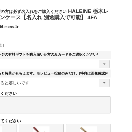
HALEINE 栃木レ
望の方は必ず名入れをご購入ください
ンケース【名入れ 別途購入で可能】 4FA
66-mens-1r
 ]
ージの有料ギフトを購入頂いた方のみカードをご選択ください
(
必
須
ると特典がもらえます。※レビュー投稿のみだけ。(特典は画像確認)
)
(
必
須
てください
)
してください