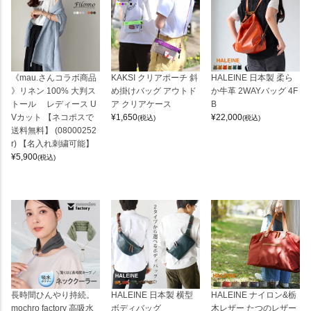
《mau.さんコラボ商品
KAKSI クリアポーチ 斜
HALEINE 日本製 柔ら
》リネン 100% 大判ス
め掛けバッグ アウトド
か牛革 2WAYバッグ 4F
トール レディース U
ア クリアケース
B
Vカット 【ネコポスで
¥
1,650
¥
22,000
(税込)
(税込)
送料無料】 (08000252
r) 【名入れ刺繍可能】
¥
5,900
(税込)
長時間ひんやり持続。
HALEINE 日本製 横型
HALEINE ナイロン&栃
mochro factory 高吸水
ボディバッグ
木レザー たつのレザー