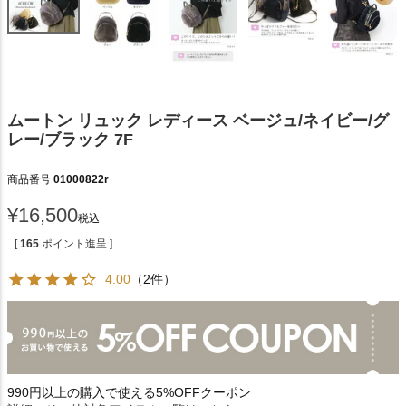
ムートン リュック レディース ベージュ/ネイビー/グ
レー/ブラック 7F
商品番号
01000822r
¥
16,500
税込
[
165
ポイント進呈 ]
4.00
（2件）
990円以上の購入で使える5%OFFクーポン