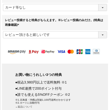
(
必
須
)
レビュー投稿すると特典がもらえます。※レビュー投稿のみだけ。(特典は
画像確認)
(
必
須
)
お買い物にうれしい3つの特典
●税込3,980円以上で送料無料 ※1
●LINE連携で200ポイント付与
●誰でも使える5%OFFクーポン ※2
※1.北海道・沖縄は別途1,100円送料がかかります
※2.カートに自動付与
→返品について