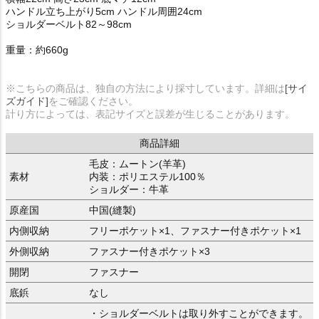
ハンドル立ち上がり5cm ハンドル周囲24cm
ショルダーベルト82～98cm
重量：約660g
※こちらの商品は、独自の方法により採寸しています。詳細は
[サイ
ズガイド]
をご確認ください。
計り方によっては、表記サイズと誤差が生じることがあります。
商品詳細
毛皮：ムートン(羊革)
素材
内装：ポリエステル100％
ショルダー：牛革
原産国
中国(縫製)
内側収納
フリーポケット×1、ファスナー付きポケット×1
外側収納
ファスナー付きポケット×3
開閉
ファスナー
底鋲
なし
・ショルダーベルトは取り外すことができます。