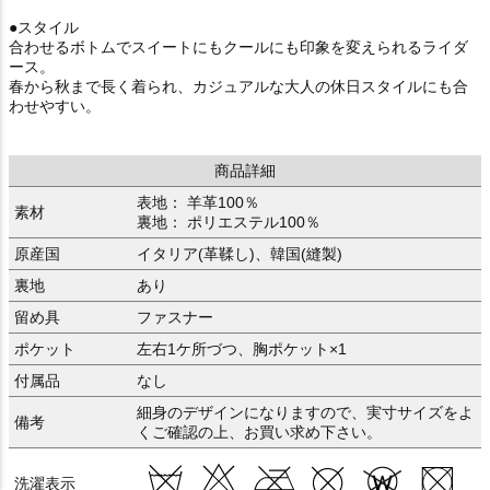
●スタイル
合わせるボトムでスイートにもクールにも印象を変えられるライダ
ース。
春から秋まで長く着られ、カジュアルな大人の休日スタイルにも合
わせやすい。
商品詳細
表地： 羊革100％
素材
裏地： ポリエステル100％
原産国
イタリア(革鞣し)、韓国(縫製)
裏地
あり
留め具
ファスナー
ポケット
左右1ケ所づつ、胸ポケット×1
付属品
なし
細身のデザインになりますので、実寸サイズをよ
備考
くご確認の上、お買い求め下さい。
洗濯表示