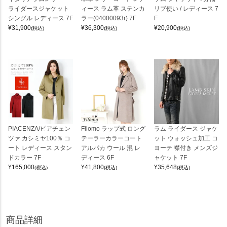
ライダースジャケット
ィース ラム革 ステンカ
リブ使い / レディース 7
シングル レディース 7F
ラー(04000093r) 7F
F
¥
31,900
¥
36,300
¥
20,900
(税込)
(税込)
(税込)
PIACENZA/ピアチェン
Filomo ラップ式 ロング
ラム ライダース ジャケ
ツァ カシミヤ100％ コ
テーラーカラーコート
ット ウォッシュ加工 コ
ート レディース スタン
アルパカ ウール 混 レ
ヨーテ 襟付き メンズジ
ドカラー 7F
ディース 6F
ャケット 7F
¥
165,000
¥
41,800
¥
35,648
(税込)
(税込)
(税込)
商品詳細