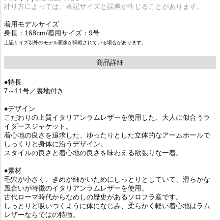
計り方によっては、表記サイズと誤差が生じることがあります。
着用モデルサイズ
身長：168cm/着用サイズ：9号
上記サイズ以外のモデル画像が掲載されている場合があります。
商品詳細
●特長
7～11号／裏地付き
●デザイン
こだわりの上質イタリアンラムレザーを使用した、大人に似合うラ
イダースジャケット。
着心地の良さを追求した、ゆったりとした立体的なアームホールで
しっくりと身体に沿うデザイン。
スタイルの良さと着心地の良さを味わえる欲張りな一着。
●素材
毛穴が小さく、きめが細かいためにしっとりとしていて、滑らかな
風合いが特徴のイタリアンラムレザーを使用。
古代ローマ時代からなめしの歴史があるソロフラ産です。
しっとりと吸いつくように体になじみ、柔らかく軽い着心地はラム
レザーならではの特徴。