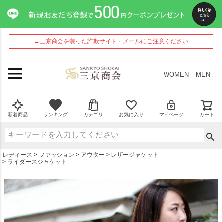
ペー
ジト
ップ
へ
→三京商会を装った詐欺サイト・メールにご注意ください
WOMEN
MEN
新着商品
ランキング
カテゴリ
お気に入り
マイページ
カート
レディース
ファッション
アウター
レザージャケット
ライダースジャケット