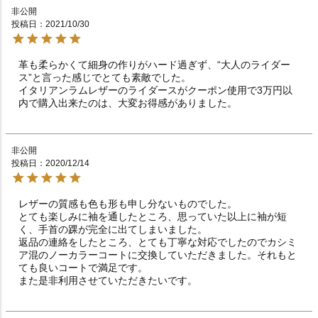
非公開
投稿日
2021/10/30
革も柔らかくて細身の作りがハード過ぎず、“大人のライダー
ス”と言った感じでとても素敵でした。

イタリアンラムレザーのライダースがクーポン使用で3万円以
内で購入出来たのは、大変お得感がありました。
非公開
投稿日
2020/12/14
レザーの質感も色も形も申し分ないものでした。

とても楽しみに袖を通したところ、思っていた以上に袖が短
く、手首の踝が完全に出てしまいました。

返品の連絡をしたところ、とても丁寧な対応でしたのでカシミ
ア混のノーカラーコートに交換していただきました。それもと
ても良いコートで満足です。

また是非利用させていただきたいです。