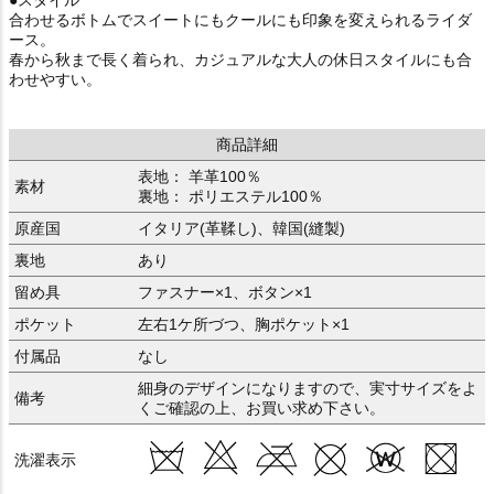
合わせるボトムでスイートにもクールにも印象を変えられるライダ
ース。
春から秋まで長く着られ、カジュアルな大人の休日スタイルにも合
わせやすい。
商品詳細
表地： 羊革100％
素材
裏地： ポリエステル100％
原産国
イタリア(革鞣し)、韓国(縫製)
裏地
あり
留め具
ファスナー×1、ボタン×1
ポケット
左右1ケ所づつ、胸ポケット×1
付属品
なし
細身のデザインになりますので、実寸サイズをよ
備考
くご確認の上、お買い求め下さい。
洗濯表示