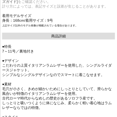
ズガイド]
をご確認ください。
計り方によっては、表記サイズと誤差が生じることがあります。
着用モデルサイズ
身長：168cm/着用サイズ：9号
上記サイズ以外のモデル画像が掲載されている場合があります。
商品詳細
●特長
7～11号／裏地付き
●デザイン
こだわりの上質イタリアンラムレザーを使用した、シングルライダ
ースジャケット。
シンプルなシングルデザインなのでスマートに着こなせます。
●素材
毛穴が小さく、きめが細かいためにしっとりとしていて、滑らかな
風合いが特徴のイタリアンラムレザーを使用。
古代ローマ時代からなめしの歴史があるソロフラ産です。
しっとりと吸いつくように体になじみ、柔らかく軽い着心地はラム
レザーならではの特徴。
●スタイル