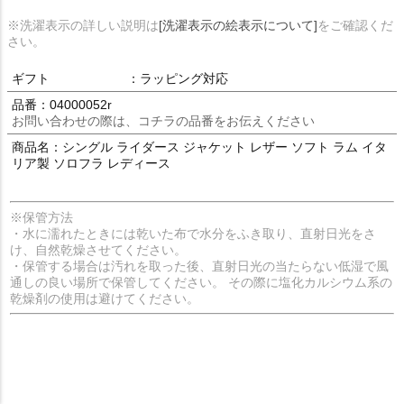
※洗濯表示の詳しい説明は
[洗濯表示の絵表示について]
をご確認くだ
さい。
ギフト
：ラッピング対応
品番：04000052r
お問い合わせの際は、コチラの品番をお伝えください
商品名：シングル ライダース ジャケット レザー ソフト ラム イタ
リア製 ソロフラ レディース
※保管方法
・水に濡れたときには乾いた布で水分をふき取り、直射日光をさ
け、自然乾燥させてください。
・保管する場合は汚れを取った後、直射日光の当たらない低湿で風
通しの良い場所で保管してください。 その際に塩化カルシウム系の
乾燥剤の使用は避けてください。