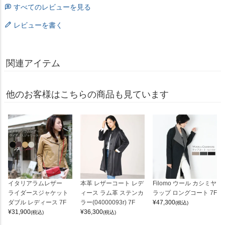
すべてのレビューを見る
レビューを書く
関連アイテム
他のお客様はこちらの商品も見ています
イタリアラムレザー
本革 レザーコート レデ
Filomo ウール カシミヤ
ライダースジャケット
ィース ラム革 ステンカ
ラップ ロングコート 7F
ダブル レディース 7F
ラー(04000093r) 7F
¥
47,300
(税込)
¥
31,900
¥
36,300
(税込)
(税込)