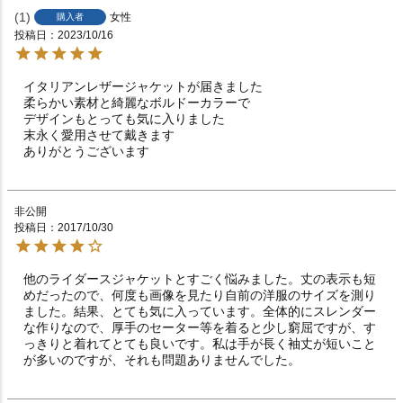
1
女性
購入者
投稿日
2023/10/16
イタリアンレザージャケットが届きました

柔らかい素材と綺麗なボルドーカラーで

デザインもとっても気に入りました

末永く愛用させて戴きます

非公開
投稿日
2017/10/30
他のライダースジャケットとすごく悩みました。丈の表示も短
めだったので、何度も画像を見たり自前の洋服のサイズを測り
ました。結果、とても気に入っています。全体的にスレンダー
な作りなので、厚手のセーター等を着ると少し窮屈ですが、す
っきりと着れてとても良いです。私は手が長く袖丈が短いこと
が多いのですが、それも問題ありませんでした。