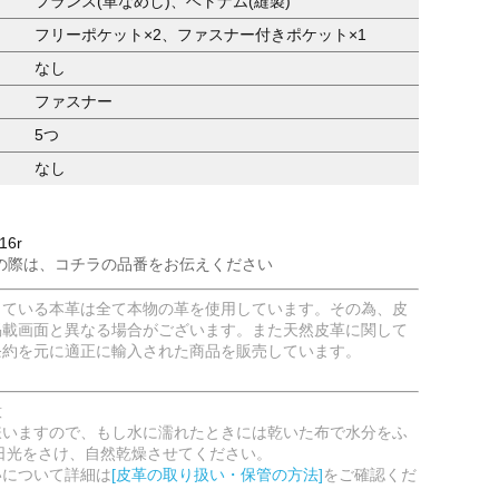
フランス(革なめし)、ベトナム(縫製)
フリーポケット×2、ファスナー付きポケット×1
なし
ファスナー
5つ
なし
16r
の際は、コチラの品番をお伝えください
している本革は全て本物の革を使用しています。その為、皮
掲載画面と異なる場合がございます。また天然皮革に関して
条約を元に適正に輸入された商品を販売しています。
意
嫌いますので、もし水に濡れたときには乾いた布で水分をふ
日光をさけ、自然乾燥させてください。
いについて詳細は
[皮革の取り扱い・保管の方法]
をご確認くだ