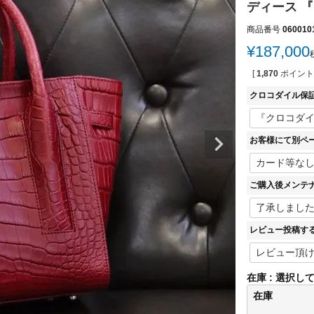
ディース 『
商品番号
060010
¥
187,000
[
1,870
ポイント
クロコダイル保
お客様にて別ペ
ご購入後メンテ
レビュー投稿す
在庫
選択し
在庫