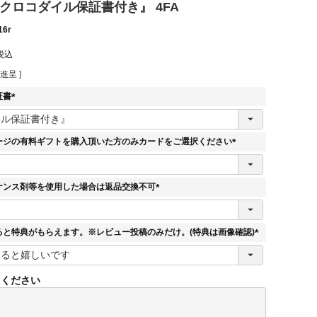
クロコダイル保証書付き』 4FA
16r
税込
進呈 ]
証書
(
必
須
ージの有料ギフトを購入頂いた方のみカードをご選択ください
)
(
必
須
ナンス剤等を使用した場合は返品交換不可
)
(
必
須
ると特典がもらえます。※レビュー投稿のみだけ。(特典は画像確認)
)
(
必
須
てください
)