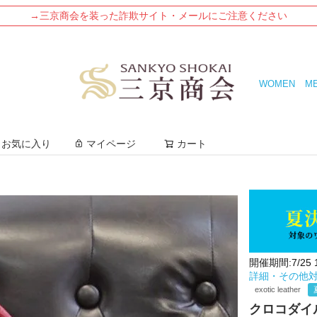
→三京商会を装った詐欺サイト・メールにご注意ください
WOMEN
M
検索
お気に入り
マイページ
カート
開催期間:7/25 10
詳細・その他
exotic leather
クロコダイル