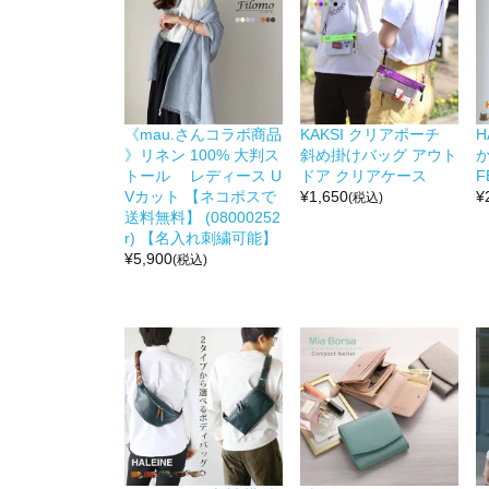
《mau.さんコラボ商品
KAKSI クリアポーチ
H
》リネン 100% 大判ス
斜め掛けバッグ アウト
か
トール レディース U
ドア クリアケース
F
Vカット 【ネコポスで
¥
1,650
¥
(税込)
送料無料】 (08000252
r) 【名入れ刺繍可能】
¥
5,900
(税込)