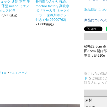
ュック 通勤 本革 牛
長時間ひんやり持続。
 薄型 mieno ミエノ
mochro factory 高吸水
返品特約につ
pira スピラ
ポリマー入り ネックク
17,600
ーラー 保冷剤ポケット
(税込)
付き (No.09000762)
商品について
¥
1,800
(税込)
横幅22.5cm
囲37cm 開口部
重量：約510g
ダイル
ハンドバッグ
※こちらの商
ド]
をご確認く
計り方によっ
素材