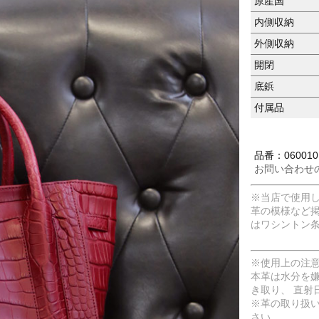
原産国
内側収納
外側収納
開閉
底鋲
付属品
品番：060010
お問い合わせ
※当店で使用
革の模様など
はワシントン
※使用上の注
本革は水分を
き取り、 直射
※革の取り扱
さい。