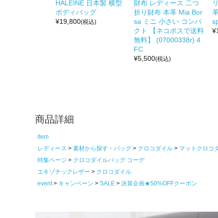
HALEINE 日本製 横型
財布 レディース 二つ
リ
ボディバッグ
折り財布 本革 Mia Bor
革
¥
19,800
sa ミニ 小さい コンパ
s
(税込)
クト 【ネコポスで送料
¥
無料】 (07000338r) 4
FC
¥
5,500
(税込)
商品詳細
item
レディース
素材から探す・バッグ
クロコダイル
マットクロコ
特集ページ
クロコダイルバッグ コーデ
エキゾチックレザー
クロコダイル
event
キャンペーン
SALE
決算企画★50%OFFクーポン