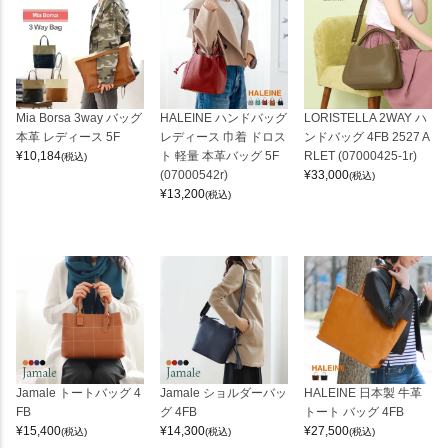
Mia Borsa 3way バッグ
HALEINE ハンドバッグ
LORISTELLA 2WAY ハ
本革 レディース 5F
レディース 巾着 ドロス
ンドバッグ 4FB 2527 A
¥
10,184
ト 軽量 本革バッグ 5F
RLET (07000425-1r)
(税込)
(07000542r)
¥
33,000
(税込)
¥
13,200
(税込)
Jamale トートバッグ 4
Jamale ショルダーバッ
HALEINE 日本製 牛革
FB
グ 4FB
トート バッグ 4FB
¥
15,400
¥
14,300
¥
27,500
(税込)
(税込)
(税込)