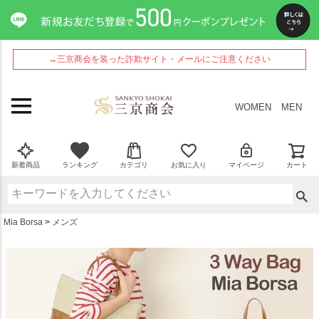
ペー
ジト
ップ
へ
→三京商会を装った詐欺サイト・メールにご注意ください
WOMEN
MEN
新着商品
ランキング
カテゴリ
お気に入り
マイページ
カート
Mia Borsa
メンズ