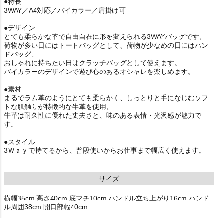
●特長
3WAY／A4対応／バイカラー／肩掛け可
●デザイン
とても柔らかな革で自由自在に形を変えられる3WAYバッグです。
荷物が多い日にはトートバッグとして、荷物が少なめの日にはハン
ドバッグ、
おしゃれに持ちたい日はクラッチバッグとして使えます。
バイカラーのデザインで遊び心のあるオシャレを楽しめます。
●素材
まるでラム革のようにとても柔らかく、しっとりと手になじむソフ
トな肌触りが特徴的な牛革を使用。
牛革は耐久性に優れた丈夫さと、味のある表情・光沢感が魅力で
す。
●スタイル
3Ｗａｙで持てるから、普段使いからお仕事まで幅広く使えます。
サイズ
横幅35cm 高さ40cm 底マチ10cm ハンドル立ち上がり16cm ハンド
ル周囲38cm 開口部幅40cm