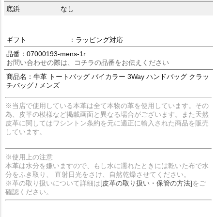
底鋲
なし
ギフト
：ラッピング対応
品番：07000193-mens-1r
お問い合わせの際は、コチラの品番をお伝えください
商品名：牛革 トートバッグ バイカラー 3Way ハンドバッグ クラッ
チバッグ / メンズ
※当店で使用している本革は全て本物の革を使用しています。その
為、皮革の模様など掲載画面と異なる場合がございます。また天然
皮革に関してはワシントン条約を元に適正に輸入された商品を販売
しています。
※使用上の注意
本革は水分を嫌いますので、もし水に濡れたときには乾いた布で水
分をふき取り、 直射日光をさけ、自然乾燥させてください。
※革の取り扱いについて詳細は
[皮革の取り扱い・保管の方法]
をご
確認ください。