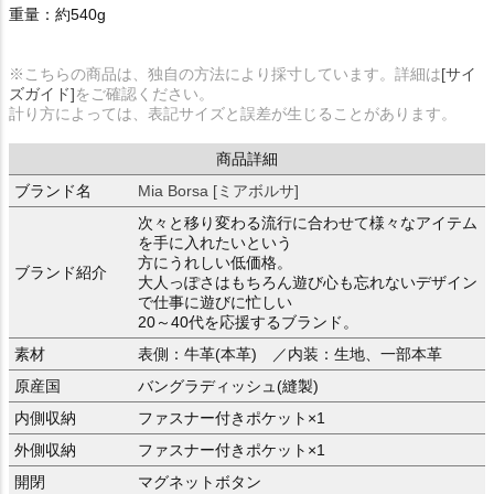
重量：約540g
※こちらの商品は、独自の方法により採寸しています。詳細は
[サイ
ズガイド]
をご確認ください。
計り方によっては、表記サイズと誤差が生じることがあります。
商品詳細
ブランド名
Mia Borsa [ミアボルサ]
次々と移り変わる流行に合わせて様々なアイテム
を手に入れたいという
方にうれしい低価格。
ブランド紹介
大人っぽさはもちろん遊び心も忘れないデザイン
で仕事に遊びに忙しい
20～40代を応援するブランド。
素材
表側：牛革(本革) ／内装：生地、一部本革
原産国
バングラディッシュ(縫製)
内側収納
ファスナー付きポケット×1
外側収納
ファスナー付きポケット×1
開閉
マグネットボタン