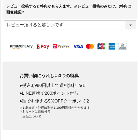
)
レビュー投稿すると特典がもらえます。※レビュー投稿のみだけ。(特典は
画像確認)
(
必
須
)
お買い物にうれしい3つの特典
●税込3,980円以上で送料無料 ※1
●LINE連携で200ポイント付与
●誰でも使える5%OFFクーポン ※2
※1.北海道・沖縄は別途1,100円送料がかかります
※2.カートに自動付与
→返品について